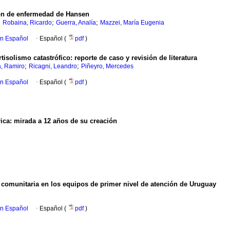
ón de enfermedad de Hansen
;
;
;
Robaina, Ricardo
Guerra, Analía
Mazzei, María Eugenia
en Español
·
Español (
pdf
)
solismo catastrófico: reporte de caso y revisión de literatura
;
;
, Ramiro
Ricagni, Leandro
Piñeyro, Mercedes
en Español
·
Español (
pdf
)
rica: mirada a 12 años de su creación
y comunitaria en los equipos de primer nivel de atención de Uruguay
en Español
·
Español (
pdf
)