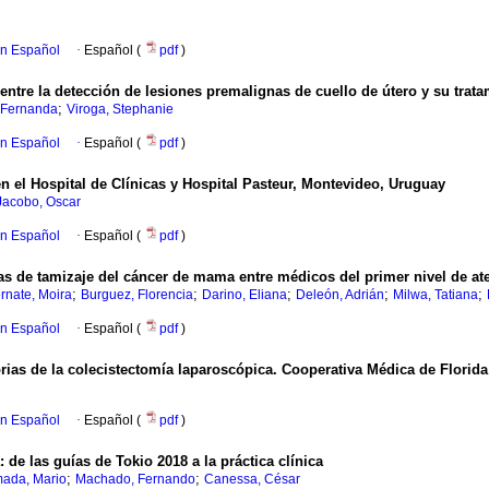
en Español
·
Español (
pdf
)
ntre la detección de lesiones premalignas de cuello de útero y su trata
;
 Fernanda
Viroga, Stephanie
en Español
·
Español (
pdf
)
n el Hospital de Clínicas y Hospital Pasteur, Montevideo, Uruguay
Jacobo, Oscar
en Español
·
Español (
pdf
)
as de tamizaje del cáncer de mama entre médicos del primer nivel de ate
;
;
;
;
;
rnate, Moira
Burguez, Florencia
Darino, Eliana
Deleón, Adrián
Milwa, Tatiana
en Español
·
Español (
pdf
)
ias de la colecistectomía laparoscópica. Cooperativa Médica de Florid
en Español
·
Español (
pdf
)
 de las guías de Tokio 2018 a la práctica clínica
;
;
mada, Mario
Machado, Fernando
Canessa, César