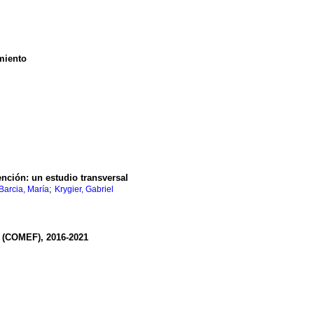
miento
nción: un estudio transversal
;
Barcia, María
Krygier, Gabriel
a (COMEF), 2016-2021