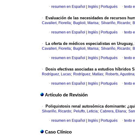
·
resumen en Español
|
Inglés
|
Portugués
·
texto 
·
Evaluación de las necesidades de recursos hum
;
;
;
Cavalleri, Fiorella
Buglioli, Marisa
Silvariño, Ricardo
B
·
resumen en Español
|
Inglés
|
Portugués
·
texto 
·
La oferta de médicos especialistas en Uruguay, 
;
;
;
Cavalleri, Fiorella
Buglioli, Marisa
Silvariño, Ricardo
B
·
resumen en Español
|
Inglés
|
Portugués
·
texto 
·
Dosis efectivas asociadas a estudios híbridos 
;
;
Rodríguez, Lucas
Rodríguez, Matías
Roberts, Agustina
·
resumen en Español
|
Inglés
|
Portugués
·
texto 
Artículo de Revisión
·
Poliquistosis renal autosómica dominante: ¿qui
;
;
;
Silvariño, Ricardo
Peluffo, Leticia
Cabrera, Eliana
San
·
resumen en Español
|
Inglés
|
Portugués
·
texto 
Caso Clínico