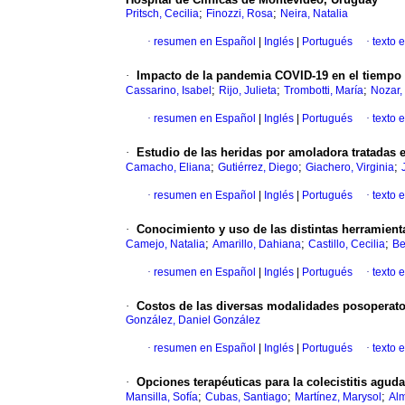
;
;
Pritsch, Cecilia
Finozzi, Rosa
Neira, Natalia
·
resumen en Español
|
Inglés
|
Portugués
·
texto 
·
Impacto de la pandemia COVID-19 en el tiempo e
;
;
;
Cassarino, Isabel
Rijo, Julieta
Trombotti, María
Nozar,
·
resumen en Español
|
Inglés
|
Portugués
·
texto 
·
Estudio de las heridas por amoladora tratadas e
;
;
;
Camacho, Eliana
Gutiérrez, Diego
Giachero, Virginia
·
resumen en Español
|
Inglés
|
Portugués
·
texto 
·
Conocimiento y uso de las distintas herramient
;
;
;
Camejo, Natalia
Amarillo, Dahiana
Castillo, Cecilia
Be
·
resumen en Español
|
Inglés
|
Portugués
·
texto 
·
Costos de las diversas modalidades posoperator
González, Daniel González
·
resumen en Español
|
Inglés
|
Portugués
·
texto 
·
Opciones terapéuticas para la colecistitis aguda:
;
;
;
Mansilla, Sofía
Cubas, Santiago
Martínez, Marysol
Al