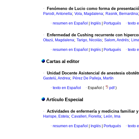
·
Fenómeno de Lucio como forma de presentaci
;
;
Parodi, Antonella
Vola, Magdalena
Rasnik, Bernardina
·
resumen en Español
|
Inglés
|
Portugués
·
texto 
·
Enfermedad de Cushing recurrente con hipercorti
;
;
;
Otazú, Magdalena
Tarigo, Nicolás
Salom, Andrés
Lima
·
resumen en Español
|
Inglés
|
Portugués
·
texto 
Cartas al editor
·
Unidad Docente Asistencial de anestesia obstét
;
Gastelú, Andrea
Pérez De Palleja, Martín
·
texto en Español
·
Español (
pdf
)
Artículo Especial
·
Actividades de enfermería y medicina familiar 
;
;
Harispe, Estela
Cavalleri, Fiorella
León, Ima
·
resumen en Español
|
Inglés
|
Portugués
·
texto 