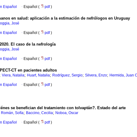
en Español
·
Español (
pdf
)
anos en salud: aplicación a la estimación de nefrólogos en Uruguay
oggia, José
en Español
·
Español (
pdf
)
2020. El caso de la nefrología
oggia, José
en Español
·
Español (
pdf
)
SPECT-CT en pacientes adultos
;
;
;
;
;
Viera, Natalia
Huart, Natalia
Rodríguez, Sergio
Silvera, Enzo
Hermida, Juan C
en Español
·
Español (
pdf
)
énes se benefician del tratamiento con tolvaptán?. Estado del arte
;
;
 Román, Sofía
Baccino, Cecilia
Noboa, Oscar
en Español
·
Español (
pdf
)