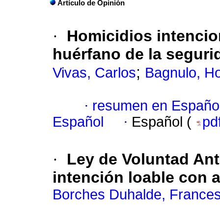
Artículo de Opinión
·
Homicidios intencio
huérfano de la seguri
;
Vivas, Carlos
Bagnulo, H
·
resumen en Españo
Español
·
Español (
pd
·
Ley de Voluntad Ant
intención loable con 
Borches Duhalde, France