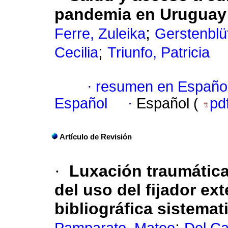
pandemia en Uruguay
;
Ferre, Zuleika
Gerstenblü
;
Cecilia
Triunfo, Patricia
·
resumen en Españo
Español
·
Español (
pd
Artículo de Revisión
·
Luxación traumática
del uso del fijador ex
bibliográfica sistemat
;