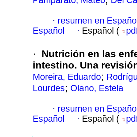
Pamparato, Mateo
Del Ca
·
resumen en Españo
Español
·
Español (
pd
·
Nutrición en las en
intestino. Una revisió
;
Moreira, Eduardo
Rodríg
;
Lourdes
Olano, Estela
·
resumen en Españo
Español
·
Español (
pd