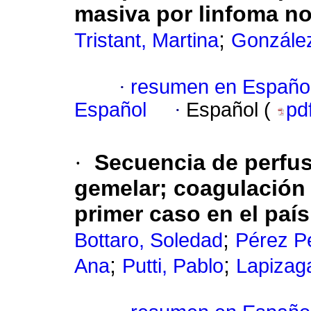
masiva por linfoma n
;
Tristant, Martina
González
·
resumen en Españo
Español
·
Español (
pd
·
Secuencia de perfus
gemelar; coagulación d
primer caso en el país
;
Bottaro, Soledad
Pérez P
;
;
Ana
Putti, Pablo
Lapizaga