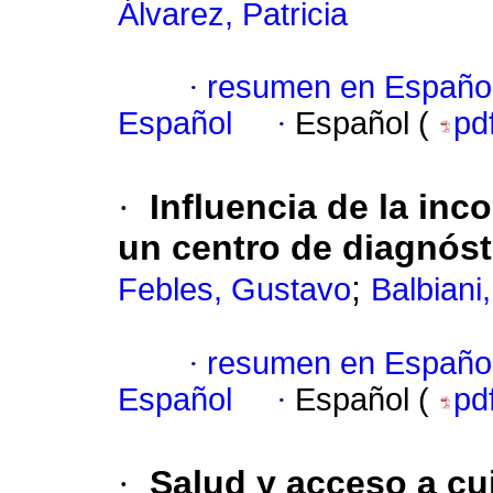
Álvarez, Patricia
·
resumen en Españo
Español
·
Español (
pd
·
Influencia de la inc
un centro de diagnós
;
Febles, Gustavo
Balbiani,
·
resumen en Españo
Español
·
Español (
pd
·
Salud y acceso a cu