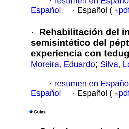
·
resumen en Españo
Español
·
Español (
pd
·
Rehabilitación del i
semisintético del pépt
experiencia con tedug
;
Moreira, Eduardo
Silva, 
·
resumen en Españo
Español
·
Español (
pd
Guías