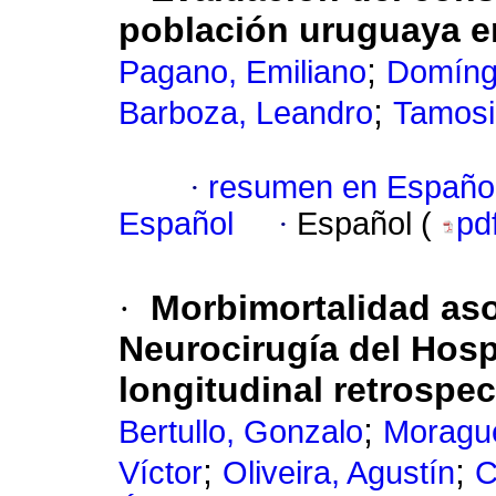
población uruguaya e
;
Pagano, Emiliano
Domíng
;
Barboza, Leandro
Tamosi
·
resumen en Españo
Español
·
Español (
pd
·
Morbimortalidad as
Neurocirugía del Hospi
longitudinal retrospec
;
Bertullo, Gonzalo
Morague
;
;
Víctor
Oliveira, Agustín
C