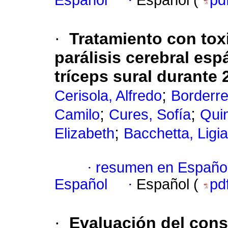
Español
·
Español (
pd
·
Tratamiento con tox
parálisis cerebral esp
tríceps sural durante 
;
Cerisola, Alfredo
Borderre
;
;
Camilo
Cures, Sofía
Quin
;
Elizabeth
Bacchetta, Ligia
·
resumen en Españo
Español
·
Español (
pd
·
Evaluación del cons