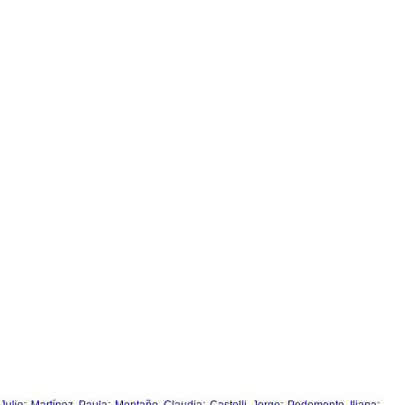
;
;
;
;
;