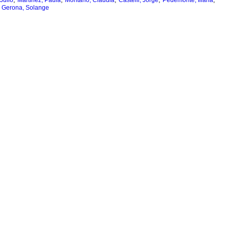
Julio
Martínez, Paula
Montaño, Claudia
Castelli, Jorge
Pedemonte, Iliana
;
Gerona, Solange