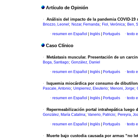
Artículo de Opinión
·
Análisis del impacto de la pandemia COVID-19 so
;
;
;
Briozzo, Leonel
Nozar, Fernanda
Fiol, Verónica
Ben, 
·
resumen en Español
|
Inglés
|
Portugués
·
texto 
Caso Clínico
·
Metástasis muscular. Presentación de un carci
;
Boga, Santiago
González, Daniel
·
resumen en Español
|
Inglés
|
Portugués
·
texto 
·
Isquemia miocárdica por consumo de dibutilon
;
;
;
Pascale, Antonio
Umpierrez, Eleuterio
Menoni, Jorge
·
resumen en Español
|
Inglés
|
Portugués
·
texto 
·
Repermeabilización portal intrahepática luego 
;
;
González, María Catalina
Vanerio, Patricio
Pereyra, Jo
·
resumen en Español
|
Inglés
|
Portugués
·
texto 
·
Muerte bajo custodia causada por armas “no le