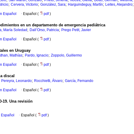
celo
San Martín, Gonzalo
Prieto, Jimena
Noceti, Ofelia
Botto, Germán
Medina, 
;
;
;
;
tricio
Cervera, Victorio
González, Sara
Harguindeguy, Martín
Leites, Alejandro
en Español
·
Español (
pdf
)
edimientos en un departamento de emergencia pediátrica
;
;
ra, María Soledad
Dall’Orso, Patricia
Prego Petit, Javier
en Español
·
Español (
pdf
)
tales en Uruguay
;
;
than, Mathías
Pardo, Ignacio
Zoppolo, Guillermo
en Español
·
Español (
pdf
)
a discal
;
;
;
Pereyra, Leonardo
Rocchietti, Álvaro
García, Fernando
en Español
·
Español (
pdf
)
D-19. Una revisión
n Español
·
Español (
pdf
)