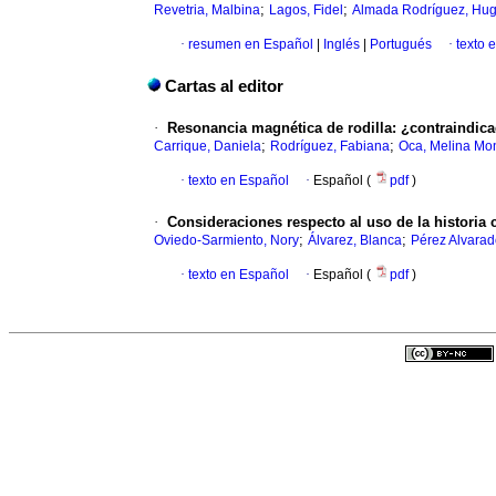
;
;
Revetria, Malbina
Lagos, Fidel
Almada Rodríguez, Hu
·
resumen en Español
|
Inglés
|
Portugués
·
texto 
Cartas al editor
·
Resonancia magnética de rodilla: ¿contraindic
;
;
Carrique, Daniela
Rodríguez, Fabiana
Oca, Melina Mo
·
texto en Español
·
Español (
pdf
)
·
Consideraciones respecto al uso de la historia c
;
;
Oviedo-Sarmiento, Nory
Álvarez, Blanca
Pérez Alvarad
·
texto en Español
·
Español (
pdf
)