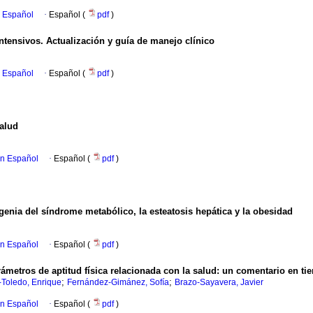
n Español
·
Español (
pdf
)
ntensivos. Actualización y guía de manejo clínico
n Español
·
Español (
pdf
)
salud
en Español
·
Español (
pdf
)
ogenia del síndrome metabólico, la esteatosis hepática y la obesidad
en Español
·
Español (
pdf
)
rámetros de aptitud física relacionada con la salud: un comentario en t
;
;
-Toledo, Enrique
Fernández-Gimánez, Sofía
Brazo-Sayavera, Javier
en Español
·
Español (
pdf
)