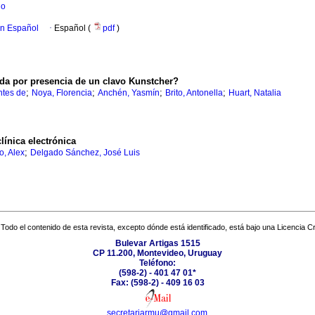
go
en Español
·
Español (
pdf
)
ada por presencia de un clavo Kunstcher?
;
;
;
;
ntes de
Noya, Florencia
Anchén, Yasmín
Brito, Antonella
Huart, Natalia
línica electrónica
;
o, Alex
Delgado Sánchez, José Luis
Todo el contenido de esta revista, excepto dónde está identificado, está bajo una
Licencia 
Bulevar Artigas 1515
CP 11.200, Montevideo, Uruguay
Teléfono:
(598-2) - 401 47 01*
Fax: (598-2) - 409 16 03
secretariarmu@gmail.com