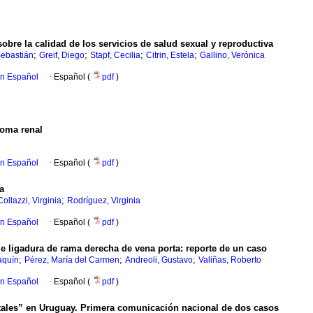
bre la calidad de los servicios de salud sexual y reproductiva
;
;
;
;
Sebastián
Greif, Diego
Stapf, Cecilia
Citrin, Estela
Gallino, Verónica
en Español
·
Español (
pdf
)
noma renal
en Español
·
Español (
pdf
)
a
;
Collazzi, Virginia
Rodríguez, Virginia
en Español
·
Español (
pdf
)
de ligadura de rama derecha de vena porta: reporte de un caso
;
;
;
aquín
Pérez, María del Carmen
Andreoli, Gustavo
Valiñas, Roberto
en Español
·
Español (
pdf
)
tales” en Uruguay. Primera comunicación nacional de dos casos