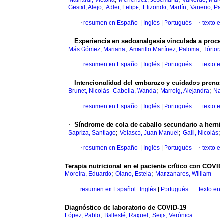
Mainardi, Victoria
Menéndez, Josemaría
Valverde, Mar
;
;
;
Gestal, Alejo
Adler, Felipe
Elizondo, Martín
Vanerio, Pa
·
resumen en Español
|
Inglés
|
Portugués
·
texto 
·
Experiencia en sedoanalgesia vinculada a proc
;
;
Más Gómez, Mariana
Amarillo Martínez, Paloma
Tórto
·
resumen en Español
|
Inglés
|
Portugués
·
texto 
·
Intencionalidad del embarazo y cuidados prena
;
;
;
Brunet, Nicolás
Cabella, Wanda
Marroig, Alejandra
Na
·
resumen en Español
|
Inglés
|
Portugués
·
texto 
·
Síndrome de cola de caballo secundario a herni
;
;
Sapriza, Santiago
Velasco, Juan Manuel
Galli, Nicolás
·
resumen en Español
|
Inglés
|
Portugués
·
texto 
Terapia nutricional en el paciente crítico con COVI
;
;
Moreira, Eduardo
Olano, Estela
Manzanares, William
·
resumen en Español
|
Inglés
|
Portugués
·
texto e
Diagnóstico de laboratorio de COVID-19
;
;
López, Pablo
Ballesté, Raquel
Seija, Verónica