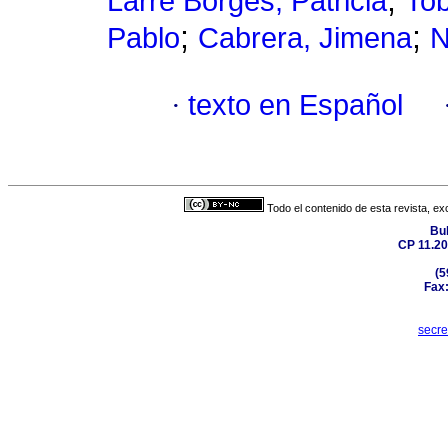
;
Larre Borges, Patricia
Tob
;
;
Pablo
Cabrera, Jimena
N
·
texto en Español
Todo el contenido de esta revista, ex
Bul
CP 11.20
(5
Fax:
secr