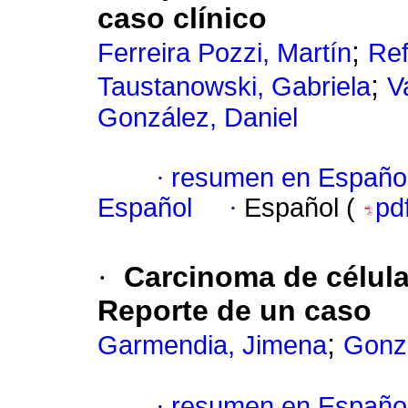
caso clínico
;
Ferreira Pozzi, Martín
Ref
;
Taustanowski, Gabriela
V
González, Daniel
·
resumen en Españo
Español
·
Español (
pd
·
Carcinoma de célula
Reporte de un caso
;
Garmendia, Jimena
Gonzá
·
resumen en Españo