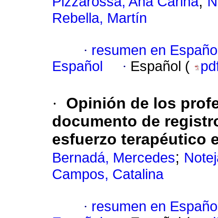
;
Pizzarossa, Ana Carina
N
Rebella, Martín
·
resumen en Españo
Español
·
Español (
pd
·
Opinión de los prof
documento de registro
esfuerzo terapéutico e
;
Bernadá, Mercedes
Notej
Campos, Catalina
·
resumen en Españo