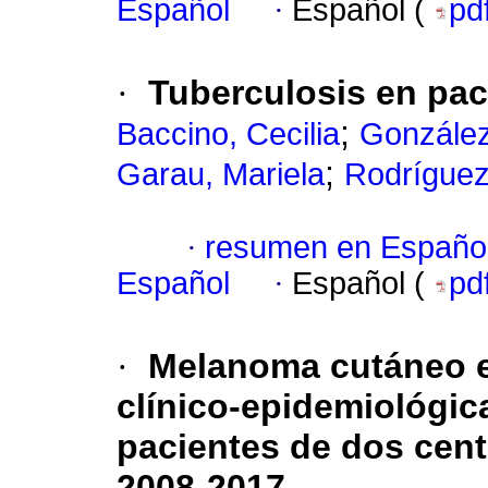
Español
·
Español (
pd
·
Tuberculosis en pac
;
Baccino, Cecilia
González
;
Garau, Mariela
Rodríguez
·
resumen en Españo
Español
·
Español (
pd
·
Melanoma cutáneo e
clínico-epidemiológic
pacientes de dos cent
2008-2017