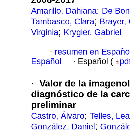
;
Amarillo, Dahiana
De Boni
;
Tambasco, Clara
Brayer,
;
Virginia
Krygier, Gabriel
·
resumen en Españo
Español
·
Español (
pd
·
Valor de la imagenol
diagnóstico de la car
preliminar
;
Castro, Álvaro
Telles, Le
;
González, Daniel
Gonzále