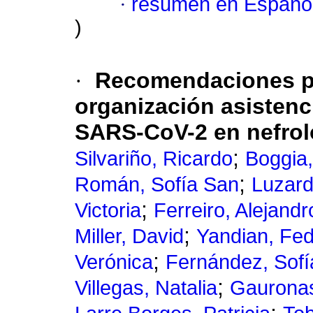
·
resumen en Españo
)
·
Recomendaciones par
organización asistenc
SARS-CoV-2 en nefrol
;
Silvariño, Ricardo
Boggia
;
Román, Sofía San
Luzard
;
Victoria
Ferreiro, Alejandr
;
Miller, David
Yandian, Fed
;
Verónica
Fernández, Sofí
;
Villegas, Natalia
Gauronas