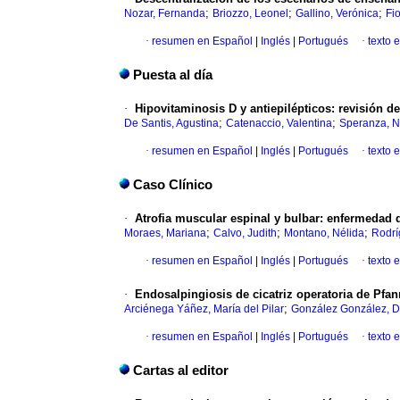
;
;
;
Nozar, Fernanda
Briozzo, Leonel
Gallino, Verónica
Fio
·
resumen en Español
|
Inglés
|
Portugués
·
texto 
Puesta al día
·
Hipovitaminosis D y antiepilépticos: revisión 
;
;
De Santis, Agustina
Catenaccio, Valentina
Speranza, N
·
resumen en Español
|
Inglés
|
Portugués
·
texto 
Caso Clínico
·
Atrofia muscular espinal y bulbar: enfermedad 
;
;
;
Moraes, Mariana
Calvo, Judith
Montano, Nélida
Rodrí
·
resumen en Español
|
Inglés
|
Portugués
·
texto 
·
Endosalpingiosis de cicatriz operatoria de Pfan
;
Arciénega Yáñez, María del Pilar
González González, D
·
resumen en Español
|
Inglés
|
Portugués
·
texto 
Cartas al editor