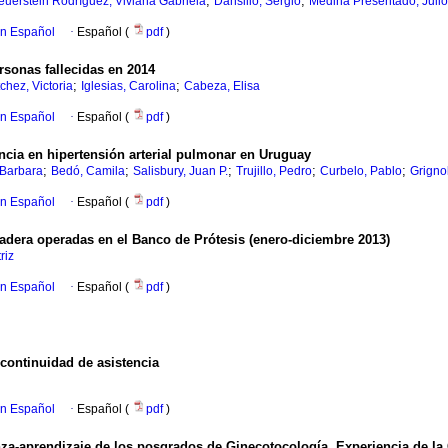
;
;
euerstein Rodríguez, Viviana Gabriela
Dansilio, Sergio
Medina Presentado, Juli
en Español
·
Español (
pdf
)
ersonas fallecidas en 2014
;
;
chez, Victoria
Iglesias, Carolina
Cabeza, Elisa
en Español
·
Español (
pdf
)
encia en hipertensión arterial pulmonar en Uruguay
;
;
;
;
;
 Barbara
Bedó, Camila
Salisbury, Juan P.
Trujillo, Pedro
Curbelo, Pablo
Grigno
en Español
·
Español (
pdf
)
 cadera operadas en el Banco de Prótesis (enero-diciembre 2013)
riz
en Español
·
Español (
pdf
)
a continuidad de asistencia
en Español
·
Español (
pdf
)
za-aprendizaje de los posgrados de Ginecotocología. Experiencia de la