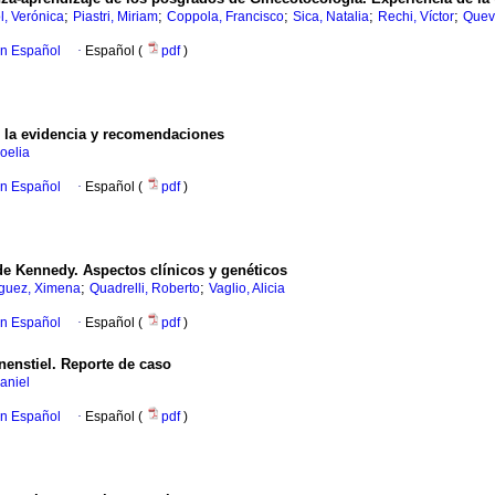
;
;
;
;
;
l, Verónica
Piastri, Miriam
Coppola, Francisco
Sica, Natalia
Rechi, Víctor
Quev
en Español
·
Español (
pdf
)
de la evidencia y recomendaciones
oelia
en Español
·
Español (
pdf
)
de Kennedy. Aspectos clínicos y genéticos
;
;
guez, Ximena
Quadrelli, Roberto
Vaglio, Alicia
en Español
·
Español (
pdf
)
nenstiel. Reporte de caso
aniel
en Español
·
Español (
pdf
)