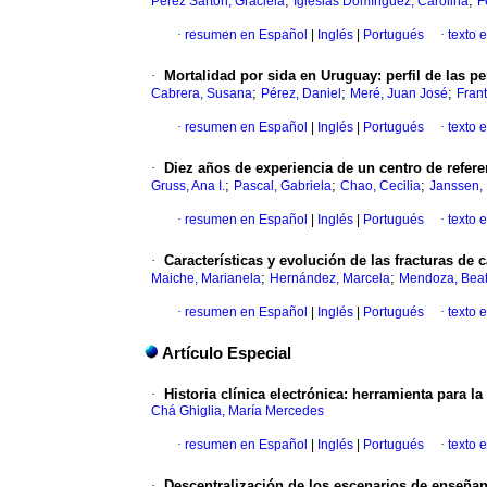
;
;
Pérez Sartori, Graciela
Iglesias Domínguez, Carolina
F
·
resumen en Español
|
Inglés
|
Portugués
·
texto 
·
Mortalidad por sida en Uruguay: perfil de las p
;
;
;
Cabrera, Susana
Pérez, Daniel
Meré, Juan José
Frant
·
resumen en Español
|
Inglés
|
Portugués
·
texto 
·
Diez años de experiencia de un centro de refer
;
;
;
Gruss, Ana I.
Pascal, Gabriela
Chao, Cecilia
Janssen,
·
resumen en Español
|
Inglés
|
Portugués
·
texto 
·
Características y evolución de las fracturas de
;
;
Maiche, Marianela
Hernández, Marcela
Mendoza, Beat
·
resumen en Español
|
Inglés
|
Portugués
·
texto 
Artículo Especial
·
Historia clínica electrónica: herramienta para l
Chá Ghiglia, María Mercedes
·
resumen en Español
|
Inglés
|
Portugués
·
texto 
·
Descentralización de los escenarios de enseñan