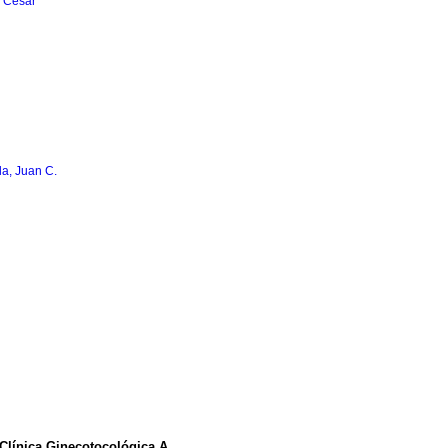
o César
la, Juan C.
 Clínica Ginecotocológica A