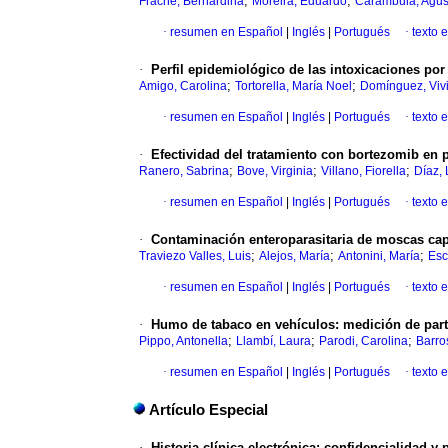
;
;
Frache, Bernardina
Moreira, Eduardo
Carámbula, Agus
·
resumen en Español
|
Inglés
|
Portugués
·
texto 
·
Perfil epidemiológico de las intoxicaciones po
;
;
Amigo, Carolina
Tortorella, María Noel
Domínguez, Viv
·
resumen en Español
|
Inglés
|
Portugués
·
texto 
·
Efectividad del tratamiento con bortezomib en 
;
;
;
Ranero, Sabrina
Bove, Virginia
Villano, Fiorella
Díaz, 
·
resumen en Español
|
Inglés
|
Portugués
·
texto 
·
Contaminación enteroparasitaria de moscas cap
;
;
;
Traviezo Valles, Luis
Alejos, María
Antonini, María
Esc
·
resumen en Español
|
Inglés
|
Portugués
·
texto 
·
Humo de tabaco en vehículos: medición de partí
;
;
;
Pippo, Antonella
Llambí, Laura
Parodi, Carolina
Barro
·
resumen en Español
|
Inglés
|
Portugués
·
texto 
Artículo Especial
·
Historia clínica electrónica: confidencialidad y 