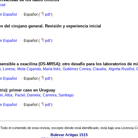
José
en Español
·
Español (
pdf
)
 del cirujano general. Revisión y experiencia inicial
en Español
·
Español (
pdf
)
sensible a oxacilina (OS-MRSA): otro desafío para los laboratorios de m
;
;
;
o, Lorena
Mota Ciganda, María Inés
Gutiérrez Correa, Claudia
Algorta Rusiñol, 
en Español
·
Español (
pdf
)
tris): primer caso en Uruguay
;
;
in, Alba
Paciel, Daniela
Carreira, Santiago
en Español
·
Español (
pdf
)
Todo el contenido de esta revista, excepto dónde está identificado, está bajo una
Licencia 
Bulevar Artigas 1515