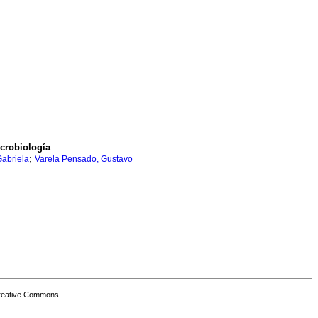
icrobiología
;
Gabriela
Varela Pensado, Gustavo
Creative Commons