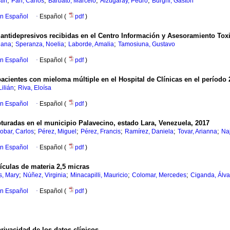
;
;
;
;
tín
Pan, Carlos
Barbato, Marcelo
Alzugaray, Pedro
Burghi, Gastón
en Español
·
Español (
pdf
)
r antidepresivos recibidas en el Centro Información y Asesoramiento To
;
;
;
iana
Speranza, Noelia
Laborde, Amalia
Tamosiuna, Gustavo
en Español
·
Español (
pdf
)
pacientes con mieloma múltiple en el Hospital de Clínicas en el período
;
Lilián
Riva, Eloísa
en Español
·
Español (
pdf
)
turadas en el municipio Palavecino, estado Lara, Venezuela, 2017
;
;
;
;
;
obar, Carlos
Pérez, Miguel
Pérez, Francis
Ramírez, Daniela
Tovar, Arianna
Naj
en Español
·
Español (
pdf
)
culas de materia 2,5 micras
;
;
;
;
s, Mary
Núñez, Virginia
Minacapilli, Mauricio
Colomar, Mercedes
Ciganda, Álva
en Español
·
Español (
pdf
)
privacidad de los datos clínicos