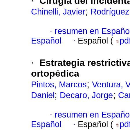
·
Cirugía del inciden
;
Chinelli, Javier
Rodríguez
·
resumen en Españo
Español
·
Español (
pd
·
Estrategia restrictiv
ortopédica
;
Pintos, Marcos
Ventura, 
;
;
Daniel
Decaro, Jorge
Ca
·
resumen en Españo
Español
·
Español (
pd