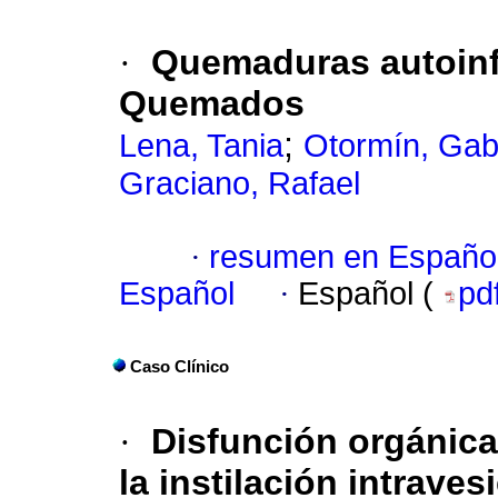
·
Quemaduras autoinfl
Quemados
;
Lena, Tania
Otormín, Gabr
Graciano, Rafael
·
resumen en Españo
Español
·
Español (
pd
Caso Clínico
·
Disfunción orgánica
la instilación intrave