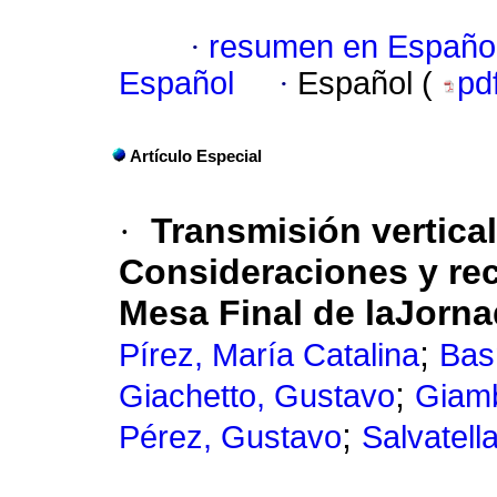
·
resumen en Españo
Español
·
Español (
pd
Artículo Especial
·
Transmisión vertica
Consideraciones y re
Mesa Final de laJorn
;
Pírez, María Catalina
Bas
;
Giachetto, Gustavo
Giam
;
Pérez, Gustavo
Salvatell