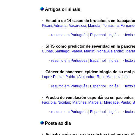
Artigos orininais
·
Estudio de 14 casos de brucelosis en trabajado
;
;
Pisani, Adriana
Vacarezza, Mariela
Tomasina, Fernand
·
resumo em Português
|
Espanhol
|
Inglês
·
texto
·
SIRS como predictor de severidad en la pancrea
;
;
;
Cubas, Santiago
Varela, Martín
Noria, Alejandro
Ibarr
·
resumo em Português
|
Espanhol
|
Inglês
·
texto
·
Cáncer de páncreas: epidemiología de su mal p
;
López Penza, Patricia Alejandra
Ruso Martínez, Luis
·
resumo em Português
|
Espanhol
|
Inglês
·
texto
·
Prueba de ventilación espontánea en pacientes 
;
;
;
Facciola, Nicolás
Martínez, Marcela
Morgade, Paula
B
·
resumo em Português
|
Espanhol
|
Inglês
·
texto
Posta ao dia
·
Actualización acerca de colistina (polimixina E