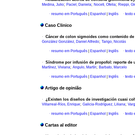
;
;
;
Medina, Julio
Paciel, Daniela
Noceti, Ofelia
Rieppi, Gl
·
resumo em Português
|
Espanhol
|
Inglês
·
texto
Caso Clinico
·
Cáncer de colon sigmoides como contenido de u
;
González González, Daniel Alfredo
Tarigo, Nicolás
·
resumo em Português
|
Espanhol
|
Inglês
·
texto
·
Síndrome por infusión de propofol: reporte de 
;
;
Martínez, Viviana
Angulo, Martín
Barbato, Marcelo
·
resumo em Português
|
Espanhol
|
Inglês
·
texto
Artigo de opinião
·
¿Existen los diseños de investigación cuasi co
;
;
Villarreal-Ríos, Enrique
Galicia-Rodríguez, Liliana
Var
·
resumo em Português
|
Espanhol
|
Inglês
·
texto
Cartas al editor