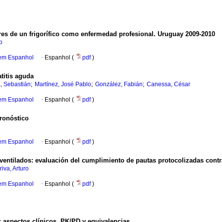
res de un frigorífico como enfermedad profesional. Uruguay 2009-2010
o
 em Espanhol
·
Espanhol (
pdf
)
titis aguda
;
;
;
a, Sebastián
Martínez, José Pablo
González, Fabián
Canessa, César
 em Espanhol
·
Espanhol (
pdf
)
ronóstico
 em Espanhol
·
Espanhol (
pdf
)
ventilados: evaluación del cumplimiento de pautas protocolizadas contra
riva, Arturo
 em Espanhol
·
Espanhol (
pdf
)
): aspectos clínicos, PK/PD y equivalencias