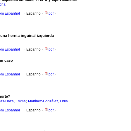
oria
 em Espanhol
·
Espanhol (
pdf
)
na hernia inguinal izquierda
 em Espanhol
·
Espanhol (
pdf
)
un caso
 em Espanhol
·
Espanhol (
pdf
)
horte?
;
gas-Daza, Emma
Martínez-González, Lidia
 em Espanhol
·
Espanhol (
pdf
)