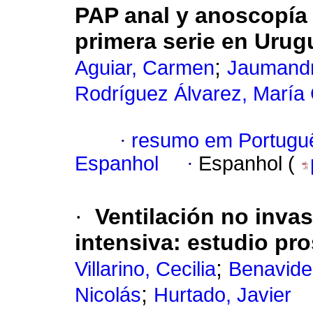
PAP anal y anoscopía 
primera serie en Urug
;
Aguiar, Carmen
Jaumandr
Rodríguez Álvarez, María
·
resumo em Portugu
Espanhol
·
Espanhol (
·
Ventilación no inva
intensiva: estudio pr
;
Villarino, Cecilia
Benavide
;
Nicolás
Hurtado, Javier