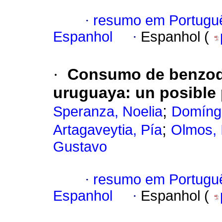
·
resumo em Portugu
Espanhol
·
Espanhol (
·
Consumo de benzodi
uruguaya: un posible
;
Speranza, Noelia
Domíngu
;
Artagaveytia, Pía
Olmos, 
Gustavo
·
resumo em Portugu
Espanhol
·
Espanhol (