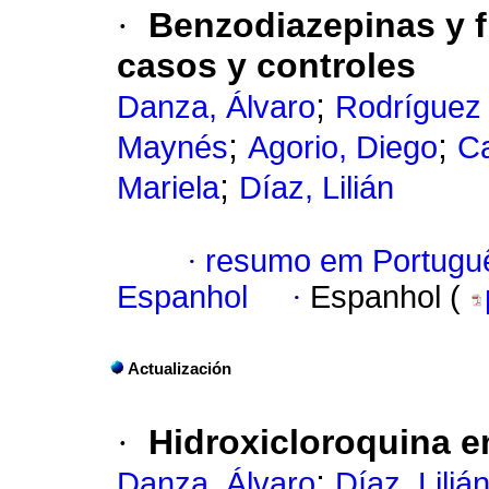
·
Benzodiazepinas y f
casos y controles
;
Danza, Álvaro
Rodríguez
;
;
Maynés
Agorio, Diego
Ca
;
Mariela
Díaz, Lilián
·
resumo em Portugu
Espanhol
·
Espanhol (
Actualización
·
Hidroxicloroquina en
;
Danza, Álvaro
Díaz, Liliá