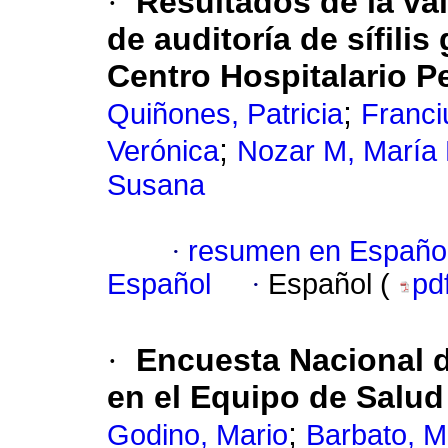
·
Resultados de la val
de auditoría de sífilis
Centro Hospitalario Pe
;
Quiñones, Patricia
Franciu
;
Verónica
Nozar M, María
Susana
·
resumen en Españo
Español
·
Español (
pd
·
Encuesta Nacional 
en el Equipo de Salud
;
Godino, Mario
Barbato, M