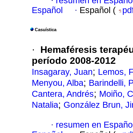
·
resumen en Españo
Español
·
Español (
pd
Casuística
·
Hemaféresis terapéu
período 2008-2012
;
Insagaray, Juan
Lemos, F
;
Menyou, Alba
Barindelli, 
;
Cantera, Andrés
Moiño, C
;
Natalia
González Brun, J
·
resumen en Españo