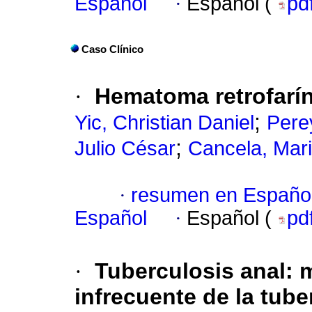
Español
·
Español (
pd
Caso Clínico
·
Hematoma retrofarí
;
Yic, Christian Daniel
Pere
;
Julio César
Cancela, Mar
·
resumen en Españo
Español
·
Español (
pd
·
Tuberculosis anal
:
m
infrecuente de la tube