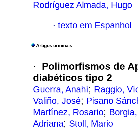
Rodríguez Almada, Hugo
·
texto em Espanhol
Artigos orininais
·
Polimorfismos de A
diabéticos tipo 2
;
Guerra, Anahí
Raggio, Ví
;
Valiño, José
Pisano Sánch
;
Martínez, Rosario
Borgia
;
Adriana
Stoll, Mario