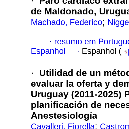
·
Paro cardíaco extra
de Maldonado, Urugua
;
Machado, Federico
Nigge
·
resumo em Portugu
Espanhol
·
Espanhol (
·
Utilidad de un méto
evaluar la oferta y d
Uruguay (2011-2025) 
planificación de nec
Anestesiología
;
Cavalleri, Fiorella
Castro