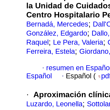
la Unidad de Cuidados
Centro Hospitalario P
;
Bernadá, Mercedes
Dall'
;
González, Edgardo
Dallo,
;
;
Raquel
Le Pera, Valeria
;
Ferreira, Estela
Giordano,
·
resumen en Españo
Español
·
Español (
pd
·
Aproximación clíni
;
Luzardo, Leonella
Sottola