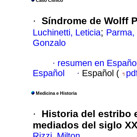
Caso Clínico
·
Síndrome de Wolff 
;
Luchinetti, Leticia
Parma, 
Gonzalo
·
resumen en Españo
Español
·
Español (
pd
Medicina e Historia
·
Historia del estribo 
mediados del siglo X
Rizzi, Milton