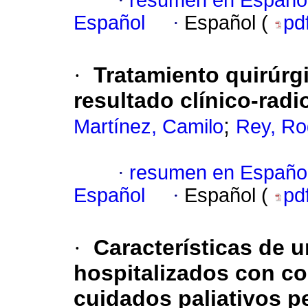
·
resumen en Españo
Español
·
Español (
pd
·
Tratamiento quirúrgi
resultado clínico-rad
;
Martínez, Camilo
Rey, Ro
·
resumen en Españo
Español
·
Español (
pd
·
Características de 
hospitalizados con co
cuidados paliativos p