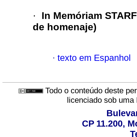
·
In Memóriam STAR
de homenaje)
·
texto em Espanhol
Todo o conteúdo deste peri
licenciado sob uma
Bulevar
CP 11.200, M
T