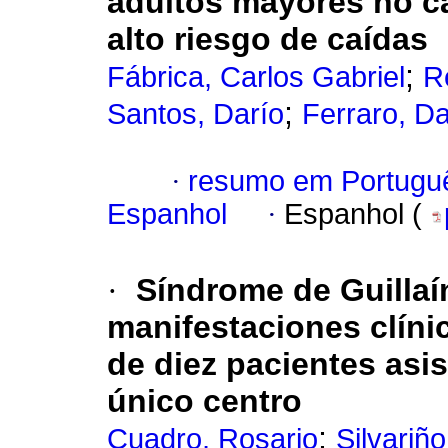
adultos mayores no c
alto riesgo de caídas
;
Fábrica, Carlos Gabriel
R
;
Santos, Darío
Ferraro, D
·
resumo em Portugu
Espanhol
·
Espanhol (
·
Síndrome de Guillaín
manifestaciones clíni
de diez pacientes asi
único centro
;
Cuadro, Rosario
Silvariñ