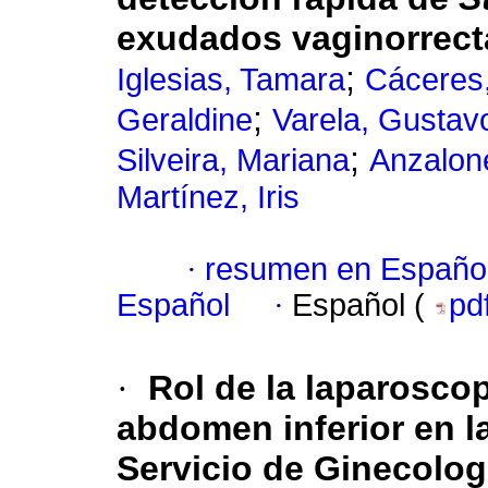
exudados vaginorrect
;
Iglesias, Tamara
Cáceres
;
Geraldine
Varela, Gustav
;
Silveira, Mariana
Anzalon
Martínez, Iris
·
resumen en Españo
Español
·
Español (
pd
·
Rol de la laparosco
abdomen inferior en la
Servicio de Ginecologí