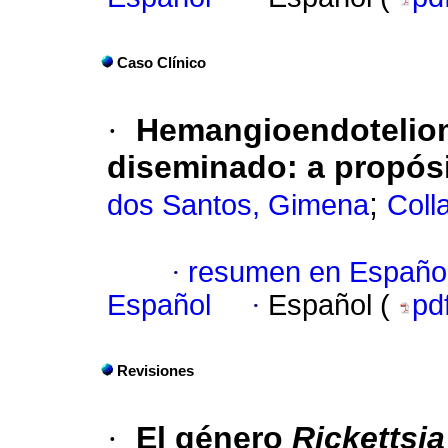
Caso Clínico
·
Hemangioendoteliom
diseminado: a propós
;
dos Santos, Gimena
Coll
·
resumen en Españo
Español
·
Español (
pd
Revisiones
·
El género
Rickettsi