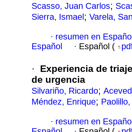
;
Scasso, Juan Carlos
Sca
;
Sierra, Ismael
Varela, San
·
resumen en Españo
Español
·
Español (
pd
·
Experiencia de tria
de urgencia
;
Silvariño, Ricardo
Aceved
;
Méndez, Enrique
Paolillo,
·
resumen en Españo
Español
·
Español (
pd