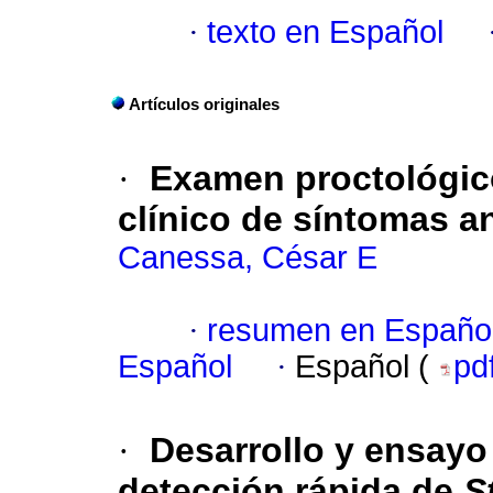
·
texto en Español
Artículos originales
·
Examen proctológico
clínico de síntomas a
Canessa, César E
·
resumen en Españo
Español
·
Español (
pd
·
Desarrollo y ensayo
detección rápida de
S