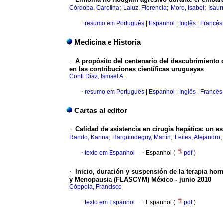
;
;
;
Córdoba, Carolina
Laluz, Florencia
Moro, Isabel
Isaur
·
resumo em Português
|
Espanhol
|
Inglês
|
Francês
Medicina e Historia
·
A propósito del centenario del descubrimiento
en las contribuciones científicas uruguayas
Conti Díaz, Ismael A.
·
resumo em Português
|
Espanhol
|
Inglês
|
Francês
Cartas al editor
·
Calidad de asistencia en cirugía hepática
:
un es
;
;
Rando, Karina
Harguindeguy, Martín
Leites, Alejandro
·
texto em Espanhol
·
Espanhol (
pdf
)
·
Inicio, duración y suspensión de la terapia ho
y Menopausia (FLASCYM)
México - junio 2010
Cóppola, Francisco
·
texto em Espanhol
·
Espanhol (
pdf
)