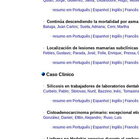
;
;
;
Quian, Jorge
Gutiérrez, Stella
Dibarboure, Hugo
Musle
·
resumo em Português
|
Espanhol
|
Inglês
|
Francês
·
Continúa descendiendo la mortalidad por asma
;
;
Baluga, Juan Carlos
Sueta, Adriana
Ceni, Martha
·
resumo em Português
|
Espanhol
|
Inglês
|
Francês
·
Localización de lesiones mamarias subclínicas
;
;
;
Febles, Gustavo
Parada, José
Folle, Enrique
Pressa, 
·
resumo em Português
|
Espanhol
|
Inglês
|
Francês
Caso Clinico
·
Silicosis en trabajadores de laboratorios denta
;
;
;
Curbelo, Pablo
Stolovas, Nurit
Bazzino, Inés
Tomasina
·
resumo em Português
|
Espanhol
|
Inglês
|
Francês
·
Cistoadenocarcinoma primario: excepcional etio
;
;
González, Daniel
Ettlin, Alejandro
Ruso, Luis
·
resumo em Português
|
Espanhol
|
Inglês
|
Francês
·
Linfoma no Hodgkin agresivo durante el embar