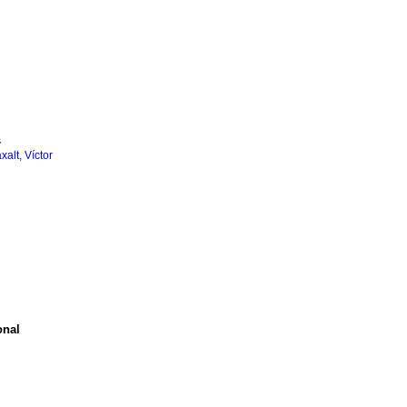
s
xalt, Víctor
onal