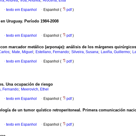
;
;
ra, Andrea
Iroa, Andrea
Arocena, Elsa
·
texto em Espanhol
·
Espanhol (
pdf
)
 en Uruguay.
Período 1984-2008
·
texto em Espanhol
·
Espanhol (
pdf
)
 con marcador metálico (arponaje)
:
análisis de los márgenes quirúrgico
;
;
;
;
;
Carlos
Mate, Miguel
Estellano, Fernando
Silveira, Susana
Laviña, Guillermo
La
·
texto em Espanhol
·
Espanhol (
pdf
)
les. Una ocupación de riesgo
;
, Fernando
Meerovich, Ethel
·
texto em Espanhol
·
Espanhol (
pdf
)
logía de un tumor quístico retroperitoneal.
Primera comunicación naci
·
texto em Espanhol
·
Espanhol (
pdf
)
azo