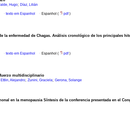
;
ralde, Hugo
Díaz, Lilián
·
texto em Espanhol
·
Espanhol (
pdf
)
 de la enfermedad de Chagas.
Análisis cronológico de los principales hit
·
texto em Espanhol
·
Espanhol (
pdf
)
fuerzo multidisciplinario
;
;
;
Ettlin, Alejandro
Zunini, Graciela
Gerona, Solange
rmonal en la menopausia
Síntesis de la conferencia presentada en el Co