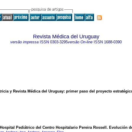
Revista Médica del Uruguay
versão impressa
ISSN
0303-3295
versão On-line
ISSN
1688-0390
ricia y Revista Médica del Uruguay
:
primer paso del proyecto estratégic
Hospital Pediátrico del Centro Hospitalario Pereira Rossell.
Evolución de