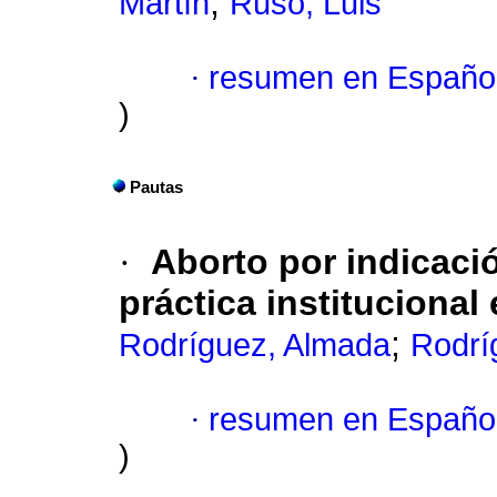
;
Martín
Ruso, Luis
·
resumen en Españo
)
Pautas
·
Aborto por indicaci
práctica institucional
;
Rodríguez, Almada
Rodrí
·
resumen en Españo
)