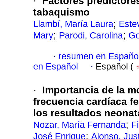
·
Factores predictores
tabaquismo
;
Llambí, María Laura
Este
;
;
Mary
Parodi, Carolina
Go
·
resumen en Españo
en Español
·
Español (
·
Importancia de la mo
frecuencia cardíaca fe
los resultados neonat
;
Nozar, María Fernanda
Fi
;
José Enrique
Alonso, Jus