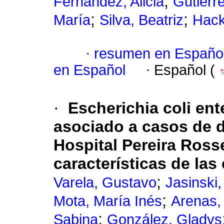
;
Fernández, Alicia
Gutiérr
;
;
María
Silva, Beatriz
Hack
·
resumen en Españo
en Español
·
Español (
·
Escherichia coli en
asociado a casos de d
Hospital Pereira Rosse
características de la
;
Varela, Gustavo
Jasinski,
;
Mota, María Inés
Arenas, 
;
Sabina
González, Gladys