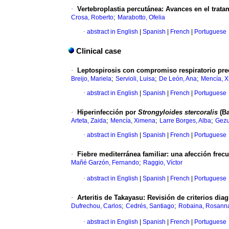
·
Vertebroplastia percutánea
:
Avances en el trata
;
Crosa, Roberto
Marabotto, Ofelia
·
abstract in English
|
Spanish
|
French
|
Portuguese
Clinical case
·
Leptospirosis con compromiso respiratorio pr
;
;
;
Breijo, Mariela
Servioli, Luisa
De León, Ana
Mencía, 
·
abstract in English
|
Spanish
|
French
|
Portuguese
·
Hiperinfección por
Strongyloides stercoralis
(Ba
;
;
;
Arteta, Zaida
Mencía, Ximena
Larre Borges, Alba
Gezu
·
abstract in English
|
Spanish
|
French
|
Portuguese
·
Fiebre mediterránea familiar
:
una afección frec
;
Mañé Garzón, Fernando
Raggio, Víctor
·
abstract in English
|
Spanish
|
French
|
Portuguese
·
Arteritis de Takayasu
:
Revisión de criterios dia
;
;
Dufrechou, Carlos
Cedrés, Santiago
Robaina, Rosann
·
abstract in English
|
Spanish
|
French
|
Portuguese