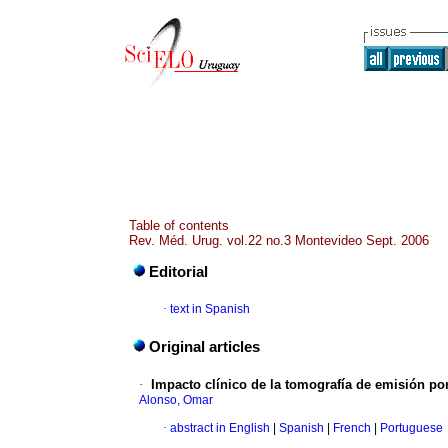
Table of contents
Rev. Méd. Urug. vol.22 no.3 Montevideo Sept. 2006
Editorial
·
text in Spanish
Original articles
·
Impacto clínico de la tomografía de emisión
por
Alonso, Omar
·
abstract in English
|
Spanish
|
French
|
Portuguese