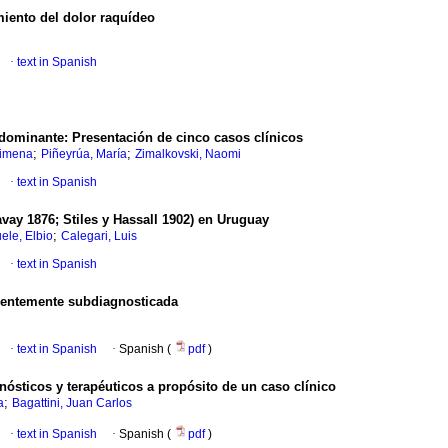
miento del dolor raquídeo
·
text in Spanish
edominante
:
Presentación de cinco casos clínicos
;
;
Ximena
Piñeyrúa, María
Zimalkovski, Naomi
·
text in Spanish
vay 1876; Stiles y Hassall 1902) en Uruguay
;
ele, Elbio
Calegari, Luis
·
text in Spanish
uentemente subdiagnosticada
·
text in Spanish
·
Spanish (
pdf
)
gnósticos y terapéuticos a propósito de un caso clínico
;
a
Bagattini, Juan Carlos
·
text in Spanish
·
Spanish (
pdf
)