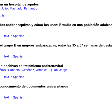
 en un hospital de agudos
;
 Julio
Machado, Fernando
anish
dos anticonceptivos y cómo los usan
:
Estudio en una población adolesc
·
text in Spanish
el grupo B en mujeres embarazadas, entre las 35 a 37 semanas de gesta
·
text in Spanish
h positivos en tratamiento antirretroviral
;
;
érrez, Gabriela
Giménez, Verónica
Quian, Jorge
·
text in Spanish
conocimiento de documentos universitarios
·
text in Spanish