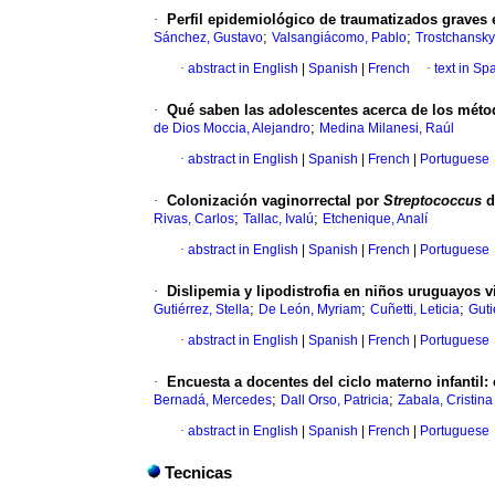
·
Perfil epidemiológico de traumatizados graves
;
;
Sánchez, Gustavo
Valsangiácomo, Pablo
Trostchansky,
·
abstract in English
|
Spanish
|
French
·
text in Sp
·
Qué saben las adolescentes acerca
de los méto
;
de Dios Moccia, Alejandro
Medina Milanesi, Raúl
·
abstract in English
|
Spanish
|
French
|
Portuguese
·
Colonización vaginorrectal por
Streptococcus
d
;
;
Rivas, Carlos
Tallac, Ivalú
Etchenique, Analí
·
abstract in English
|
Spanish
|
French
|
Portuguese
·
Dislipemia y lipodistrofia en niños uruguayos vi
;
;
;
Gutiérrez, Stella
De León, Myriam
Cuñetti, Leticia
Guti
·
abstract in English
|
Spanish
|
French
|
Portuguese
·
Encuesta a docentes del ciclo materno infantil
:
;
;
Bernadá, Mercedes
Dall Orso, Patricia
Zabala, Cristina
·
abstract in English
|
Spanish
|
French
|
Portuguese
Tecnicas