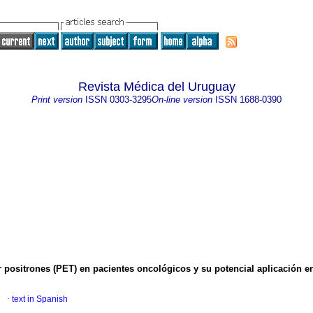
Revista Médica del Uruguay
Print version
ISSN
0303-3295
On-line version
ISSN
1688-0390
 positrones (PET) en pacientes oncológicos y su potencial aplicación e
·
text in Spanish