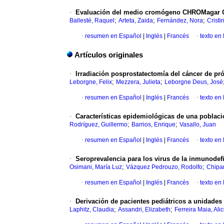
·
Evaluación del medio cromógeno CHROMagar Can
;
;
;
Ballesté, Raquel
Arteta, Zaida
Fernández, Nora
Cristi
·
resumen en Español
|
Inglés
|
Francés
·
texto en
Artículos originales
·
Irradiación posprostatectomía del cáncer
de pró
;
;
Leborgne, Felix
Mezzera, Julieta
Leborgne Deus, José
·
resumen en Español
|
Inglés
|
Francés
·
texto en
·
Características epidemiológicas de una poblac
;
;
Rodríguez, Guillermo
Barrios, Enrique
Vasallo, Juan
·
resumen en Español
|
Inglés
|
Francés
·
texto en
·
Seroprevalencia para los virus de la inmunodef
;
;
Osimani, María Luz
Vázquez Pedrouzo, Rodolfo
Chipar
·
resumen en Español
|
Inglés
|
Francés
·
texto en
·
Derivación de pacientes pediátricos a unidades
;
;
Laphitz, Claudia
Assandri, Elizabeth
Ferreira Maia, Alic