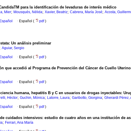
didaTM para la identificación de levaduras de interés médico
;
;
;
;
na, Mier
Mousqués, Nélida
Xavier, Beatriz
Cabrera, María José
Acosta, Guiller
 Español
·
Español (
pdf
)
stata
:
Un análisis preliminar
;
Aguiar, Sergio
 Español
·
Español (
pdf
)
ión que accedió al Programa de Prevención del Cáncer de Cuello Uterin
 Español
·
Español (
pdf
)
iciencia humana, hepatitis B y C en usuarios de drogas inyectables
:
Uru
;
;
;
;
elli, Héctor
Guchin, Mónica
Latorre, Laura
Garibotto, Giorgina
Gherardi Pérez, 
 Español
·
Español (
pdf
)
 de cuidados intensivos
:
estudio de cuatro años en una institución de as
;
ia
Ferrari, Ana María