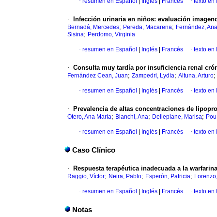
·
resumen en Español
|
Inglés
|
Francés
·
texto en
·
Infección urinaria en niños
:
evaluación imagen
;
;
Bernadá, Mercedes
Pereda, Macarena
Fernández, An
;
Sisina
Perdomo, Virginia
·
resumen en Español
|
Inglés
|
Francés
·
texto en
·
Consulta muy tardía por insuficiencia renal cró
;
;
Fernández Cean, Juan
Zampedri, Lydia
Altuna, Arturo
·
resumen en Español
|
Inglés
|
Francés
·
texto en
·
Prevalencia de altas concentraciones de lipopro
;
;
;
Otero, Ana María
Bianchi, Ana
Dellepiane, Marisa
Pou
·
resumen en Español
|
Inglés
|
Francés
·
texto en
Caso Clínico
·
Respuesta terapéutica inadecuada a la warfarin
;
;
;
Raggio, Víctor
Neira, Pablo
Esperón, Patricia
Lorenzo
·
resumen en Español
|
Inglés
|
Francés
·
texto en
Notas