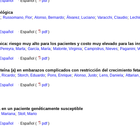
 Español
·
Español (
pdf
)
ológica
;
;
;
;
;
a
Russomano, Flor
Alonso, Bernardo
Álvarez, Luciano
Varacchi, Claudio
Lechi
 Español
·
Español (
pdf
)
nica
:
riesgo muy alto para los pacientes y costo muy elevado para las ins
;
;
;
;
;
Pereyra, Marta
García, María
Matonte, Virginia
Campistrus, Nieves
Paganini, V
 Español
·
Español (
pdf
)
teína (a) en embarazos complicados con restricción del crecimiento fetal
;
;
;
;
;
, Ricardo
Storch, Eduardo
Pons, Enrique
Alonso, Justo
Lens, Daniela
Attarian
 Español
·
Español (
pdf
)
a en un paciente genéticamente susceptible
;
, Mariana
Stoll, Mario
 Español
·
Español (
pdf
)