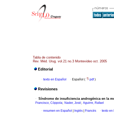
Tabla de contenido
Rev. Méd. Urug. vol.21 no.3 Montevideo oct. 2005
Editorial
·
texto en Español
·
Español (
pdf
)
Revisiones
·
Síndrome de insuficiencia androgénica
en la m
;
;
Francisco, Cóppola
Nader, José
Aguirre, Rafael
·
resumen en Español
|
Inglés
|
Francés
·
texto en