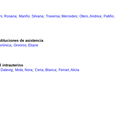
;
;
;
;
ni, Rosana
Mariño, Silvana
Traversa, Mercedes
Otero, Andrea
Patiño,
tituciones de asistencia
;
erónica
Gronros, Eliane
 intrauterino
;
;
;
, Datevig
Mota, Nora
Ceria, Blanca
Ferrari, Alicia