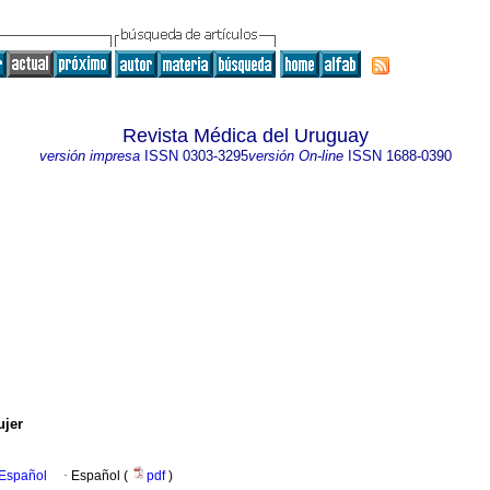
Revista Médica del Uruguay
versión impresa
ISSN
0303-3295
versión On-line
ISSN
1688-0390
ujer
 Español
·
Español (
pdf
)