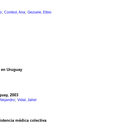
;
;
mo
Combol, Ana
Gezuele, Elbio
o en Uruguay
guay, 2003
;
Alejandro
Vidal, Jahel
istencia médica colectiva