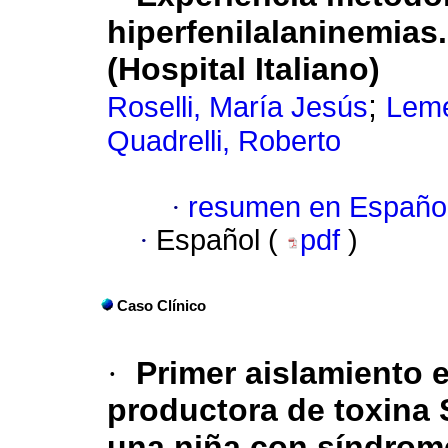
hiperfenilalaninemias
(Hospital Italiano)
;
Roselli, María Jesús
Leme
Quadrelli, Roberto
·
resumen en Españo
·
Español (
pdf
)
Caso Clínico
·
Primer aislamiento
productora de toxina
una niña con síndrom