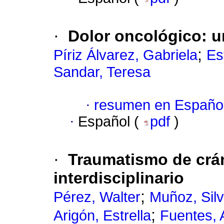
·
Dolor oncológico: u
;
Píriz Álvarez, Gabriela
Es
Sandar, Teresa
·
resumen en Españo
·
Español (
pdf
)
·
Traumatismo de crá
interdisciplinario
;
Pérez, Walter
Muñoz, Silv
;
Arigón, Estrella
Fuentes, 