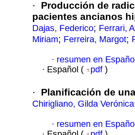
·
Producción de radic
pacientes ancianos h
;
Dajas, Federico
Ferrari, 
;
;
Miriam
Ferreira, Margot
·
resumen en Españo
·
Español (
pdf
)
·
Planificación de una
Chirigliano, Gilda Verónica
·
resumen en Españo
·
Español (
pdf
)