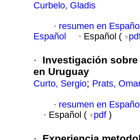
Curbelo, Gladis
·
resumen en Españo
Español
·
Español (
pd
·
Investigación sobre
en Uruguay
;
Curto, Sergio
Prats, Oma
·
resumen en Españo
·
Español (
pdf
)
·
Experiencia metodol