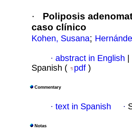
·
Poliposis adenomat
caso clínico
;
Kohen, Susana
Hernández
·
abstract in English
|
Spanish (
pdf
)
Commentary
·
text in Spanish
·
Notas