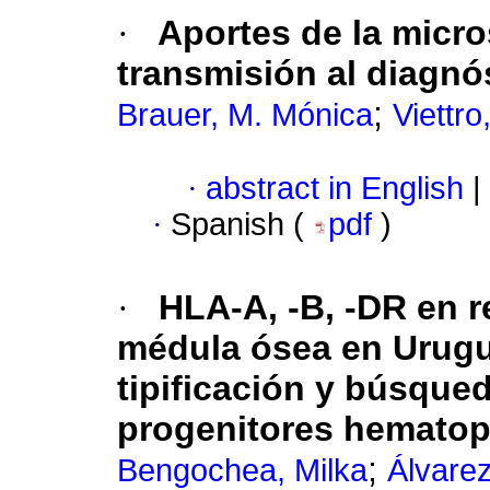
·
Aportes de la micro
transmisión al diagnós
;
Brauer, M. Mónica
Viettro
·
abstract in English
|
·
Spanish (
pdf
)
·
HLA-A, -B, -DR en r
médula ósea en Urugu
tipificación y búsque
progenitores hemato
;
Bengochea, Milka
Álvarez