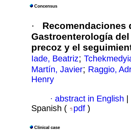
Concensus
·
Recomendaciones d
Gastroenterología del
precoz y el seguimient
;
Iade, Beatriz
Tchekmedyia
;
Martín, Javier
Raggio, Ad
Henry
·
abstract in English
|
Spanish (
pdf
)
Clinical case