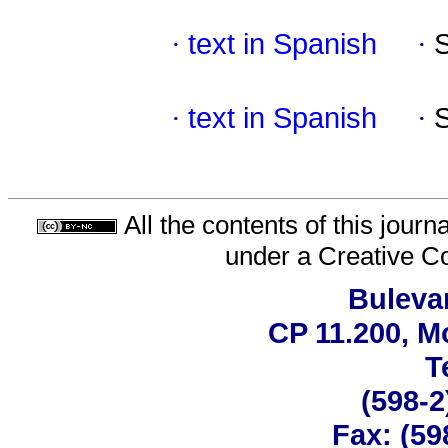
·
text in Spanish
·
·
text in Spanish
·
All the contents of this jour
under a
Creative C
Bulevar
CP 11.200, M
T
(598-2
Fax: (59