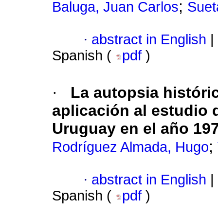
;
Baluga, Juan Carlos
Suet
·
abstract in English
|
Spanish (
pdf
)
·
La autopsia históri
aplicación al estudio
Uruguay en el año 19
;
Rodríguez Almada, Hugo
·
abstract in English
|
Spanish (
pdf
)