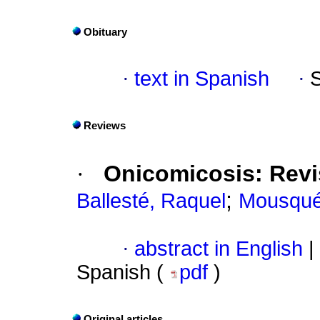
Obituary
·
text in Spanish
·
Reviews
·
Onicomicosis
:
Revi
;
Ballesté, Raquel
Mousqué
·
abstract in English
|
Spanish (
pdf
)
Original articles