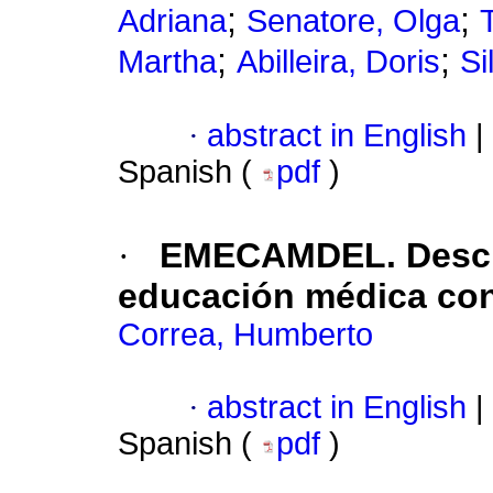
;
;
Adriana
Senatore, Olga
;
;
Martha
Abilleira, Doris
Si
·
abstract in English
|
Spanish (
pdf
)
·
EMECAMDEL. Descri
educación médica con
Correa, Humberto
·
abstract in English
|
Spanish (
pdf
)