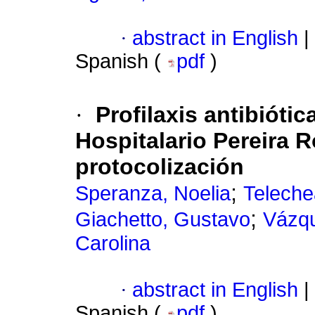
·
abstract in English
|
Spanish (
pdf
)
·
Profilaxis antibiótic
Hospitalario Pereira 
protocolización
;
Speranza, Noelia
Teleche
;
Giachetto, Gustavo
Vázq
Carolina
·
abstract in English
|
Spanish (
pdf
)