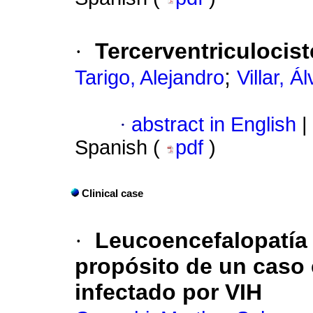
·
Tercerventriculocis
;
Tarigo, Alejandro
Villar, Á
·
abstract in English
|
Spanish (
pdf
)
Clinical case
·
Leucoencefalopatía 
propósito de un caso 
infectado por VIH