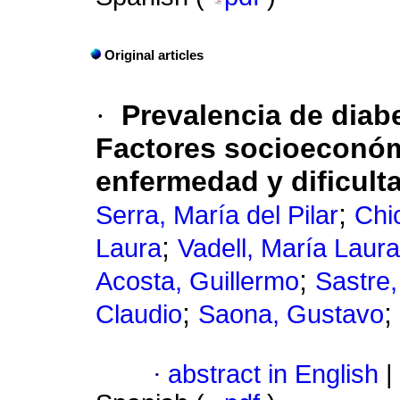
Original articles
·
Prevalencia de diab
Factores socioeconóm
enfermedad y dificult
;
Serra, María del Pilar
Chi
;
Laura
Vadell, María Laura
;
Acosta, Guillermo
Sastre,
;
;
Claudio
Saona, Gustavo
·
abstract in English
|