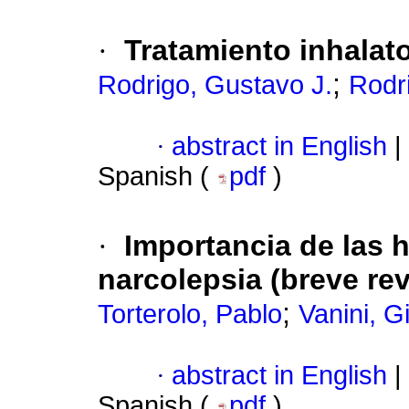
·
Tratamiento inhalato
;
Rodrigo, Gustavo J.
Rodr
·
abstract in English
|
Spanish (
pdf
)
·
Importancia de las h
narcolepsia (breve rev
;
Torterolo, Pablo
Vanini, G
·
abstract in English
|
Spanish (
pdf
)