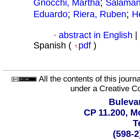
;
Gnocchi, Martha
Salaman
;
;
Eduardo
Riera, Ruben
H
·
abstract in English
|
Spanish (
pdf
)
All the contents of this jour
under a
Creative C
Bulevar
CP 11.200, M
T
(598-2