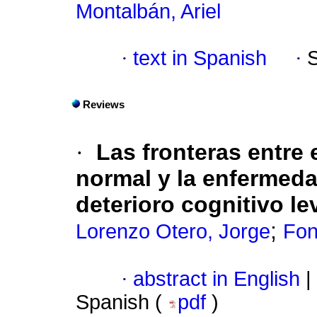
Montalbán, Ariel
·
text in Spanish
·
Reviews
·
Las fronteras entre 
normal y la enfermeda
deterioro cognitivo le
;
Lorenzo Otero, Jorge
Fon
·
abstract in English
|
Spanish (
pdf
)