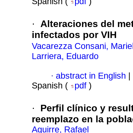
Spanish (
pdf
)
·
Alteraciones del me
infectados por VIH
Vacarezza Consani, Marie
Larriera, Eduardo
·
abstract in English
|
Spanish (
pdf
)
·
Perfil clínico y res
reemplazo en la pobla
Aguirre, Rafael