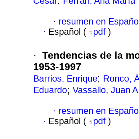
;
César
Ferrari, Ana María
·
resumen en Españo
·
Español (
pdf
)
·
Tendencias de la mo
1953-1997
;
Barrios, Enrique
Ronco, Á
;
Eduardo
Vassallo, Juan A
·
resumen en Españo
·
Español (
pdf
)