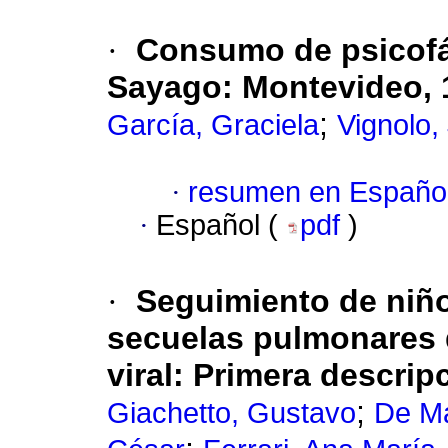
·
Consumo de psicofá
Sayago
:
Montevideo, 
;
García, Graciela
Vignolo, 
·
resumen en Españo
·
Español (
pdf
)
·
Seguimiento de niñ
secuelas pulmonares 
viral
:
Primera descrip
;
Giachetto, Gustavo
De Ma