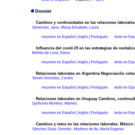
Dossier
·
Cambios y continuidades en las relaciones laborales
;
Silverman, Jana
Moisá Elicabide, Laura
·
resumen en Español
|
Inglés
|
Portugués
·
texto en Es
·
Influencia del covid-19 en las estrategias de revital
Bellido de Luna, Daina
·
resumen en Español
|
Inglés
|
Portugués
·
texto en Es
·
Relaciones laborales en Argentina Negociación colec
Senén González, Cecilia
·
resumen en Español
|
Inglés
|
Portugués
·
texto en Es
·
Relaciones laborales en Uruguay Cambios, continuida
Quiñones Montoro, Mariela
·
resumen en Español
|
Inglés
|
Portugués
·
texto en Es
·
Cambios y retos en las relaciones laborales. México
;
Sánchez Daza, Germán
Martínez de Ita, María Eugenia