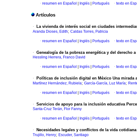
·
resumen en Español
|
Inglés
|
Portugués
·
texto en Es
Artículos
·
La vivienda de interés social en ciudades intermedia
;
Aranda Dioses, Edith
Caldas Torres, Patricia
·
resumen en Español
|
Inglés
|
Portugués
·
texto en Es
·
Genealogía de la pobreza energética y del derecho a
Hessling Herrera, Franco David
·
resumen en Español
|
Inglés
|
Portugués
·
texto en Es
·
Políticas de inclusión digital en México Una mirada 
;
;
Martínez Hernández, Rubiela
García-García, Luz María
Rente
·
resumen en Español
|
Inglés
|
Portugués
·
texto en Es
·
Servicios de apoyo para la inclusión educativa Per
Santa-Cruz Terán, Flor Fanny
·
resumen en Español
|
Inglés
|
Portugués
·
texto en Es
·
Necesidades legales y conflictos de la vida cotidian
;
Trujillo, Henry
Escuder, Santiago