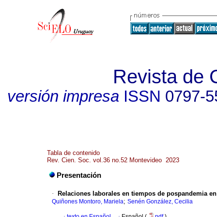
Revista de 
versión impresa
ISSN
0797-5
Tabla de contenido
Rev. Cien. Soc. vol.36 no.52 Montevideo 2023
Presentación
·
Relaciones laborales en tiempos de pospandemia en 
;
Quiñones Montoro, Mariela
Senén González, Cecilia
·
texto en Español
·
Español (
pdf
)