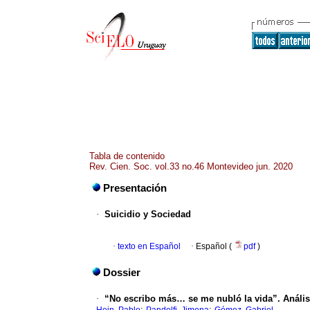
Tabla de contenido
Rev. Cien. Soc. vol.33 no.46 Montevideo jun. 2020
Presentación
·
Suicidio y Sociedad
·
texto en Español
·
Español (
pdf
)
Dossier
·
“No escribo más… se me nubló la vida”. Análisi
;
;