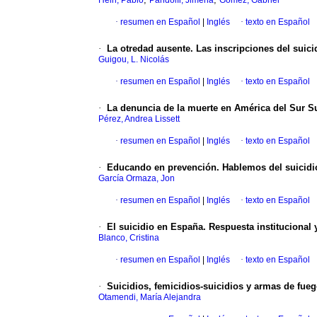
Hein, Pablo
Pandolfi, Jimena
Gómez, Gabriel
·
resumen en Español
|
Inglés
·
texto en Español
·
La otredad ausente. Las inscripciones del sui
Guigou, L. Nicolás
·
resumen en Español
|
Inglés
·
texto en Español
·
La denuncia de la muerte en América del Sur Su
Pérez, Andrea Lissett
·
resumen en Español
|
Inglés
·
texto en Español
·
Educando en prevención. Hablemos del suicidi
García Ormaza, Jon
·
resumen en Español
|
Inglés
·
texto en Español
·
El suicidio en España. Respuesta institucional 
Blanco, Cristina
·
resumen en Español
|
Inglés
·
texto en Español
·
Suicidios, femicidios-suicidios y armas de fu
Otamendi, María Alejandra