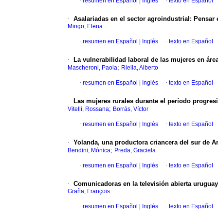
·
resumen en Español
|
Inglés
·
texto en Español
·
Asalariadas en el sector agroindustrial
:
Pensar e
Mingo, Elena
·
resumen en Español
|
Inglés
·
texto en Español
·
La vulnerabilidad laboral de las mujeres en áre
;
Mascheroni, Paola
Riella, Alberto
·
resumen en Español
|
Inglés
·
texto en Español
·
Las mujeres rurales durante el período progres
;
Vitelli, Rossana
Borrás, Víctor
·
resumen en Español
|
Inglés
·
texto en Español
·
Yolanda, una productora criancera del sur de A
;
Bendini, Mónica
Preda, Graciela
·
resumen en Español
|
Inglés
·
texto en Español
·
Comunicadoras en la televisión abierta urugua
Graña, François
·
resumen en Español
|
Inglés
·
texto en Español