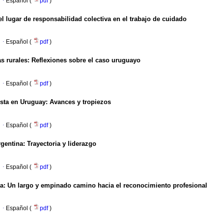
·
Español (
pdf
)
l lugar de responsabilidad colectiva en el trabajo de cuidado
·
Español (
pdf
)
as rurales
:
Reflexiones sobre el caso uruguayo
·
Español (
pdf
)
ista en Uruguay
:
Avances y tropiezos
·
Español (
pdf
)
rgentina
:
Trayectoria y liderazgo
·
Español (
pdf
)
ya
:
Un largo y empinado camino hacia el reconocimiento profesional
·
Español (
pdf
)