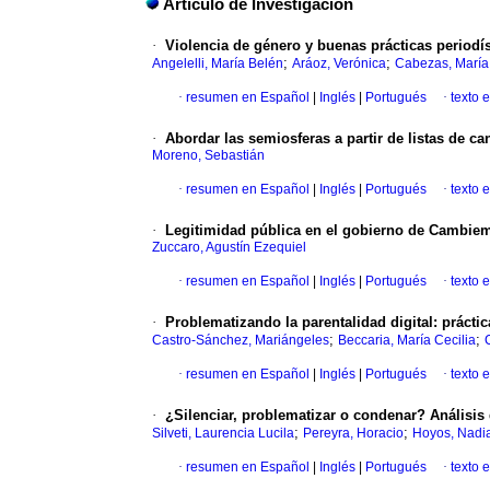
Artículo de Investigación
·
Violencia de género y buenas prácticas periodí
;
;
Angelelli, María Belén
Aráoz, Verónica
Cabezas, María
·
resumen en Español
|
Inglés
|
Portugués
·
texto 
·
Abordar las semiosferas a partir de listas de ca
Moreno, Sebastián
·
resumen en Español
|
Inglés
|
Portugués
·
texto 
·
Legitimidad pública en el gobierno de Cambiemo
Zuccaro, Agustín Ezequiel
·
resumen en Español
|
Inglés
|
Portugués
·
texto 
·
Problematizando la parentalidad digital: práctic
;
;
Castro-Sánchez, Mariángeles
Beccaria, María Cecilia
·
resumen en Español
|
Inglés
|
Portugués
·
texto 
·
¿Silenciar, problematizar o condenar? Análisis d
;
;
Silveti, Laurencia Lucila
Pereyra, Horacio
Hoyos, Nadia
·
resumen en Español
|
Inglés
|
Portugués
·
texto 