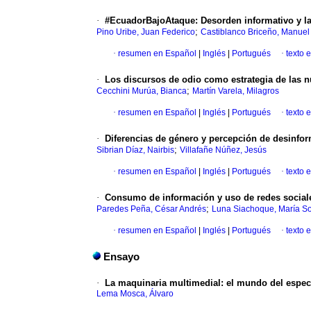
·
#EcuadorBajoAtaque: Desorden informativo y la 
;
Pino Uribe, Juan Federico
Castiblanco Briceño, Manuel 
·
resumen en Español
|
Inglés
|
Portugués
·
texto 
·
Los discursos de odio como estrategia de las nu
;
Cecchini Murúa, Bianca
Martín Varela, Milagros
·
resumen en Español
|
Inglés
|
Portugués
·
texto 
·
Diferencias de género y percepción de desinfo
;
Sibrian Díaz, Nairbis
Villafañe Núñez, Jesús
·
resumen en Español
|
Inglés
|
Portugués
·
texto 
·
Consumo de información y uso de redes sociale
;
Paredes Peña, César Andrés
Luna Siachoque, María So
·
resumen en Español
|
Inglés
|
Portugués
·
texto 
Ensayo
·
La maquinaria multimedial: el mundo del espec
Lema Mosca, Álvaro