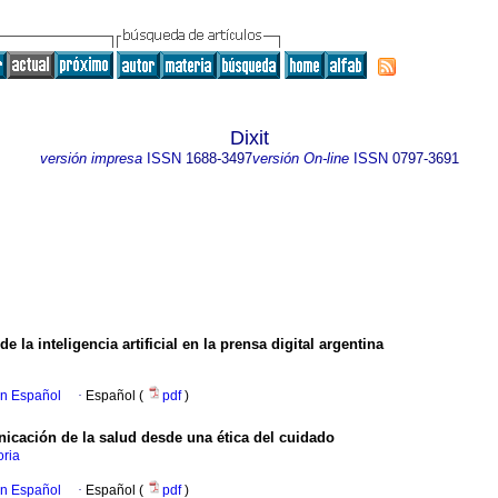
Dixit
versión impresa
ISSN
1688-3497
versión On-line
ISSN
0797-3691
la inteligencia artificial en la prensa digital argentina
en Español
·
Español (
pdf
)
nicación de la salud desde una ética del cuidado
oria
en Español
·
Español (
pdf
)