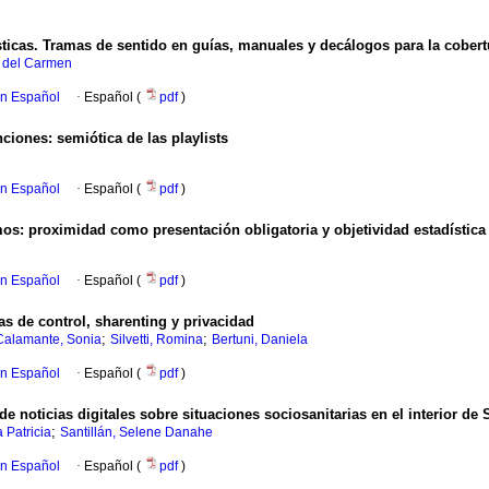
sticas. Tramas de sentido en guías, manuales y decálogos para la cobert
 del Carmen
en Español
·
Español (
pdf
)
nciones: semiótica de las playlists
en Español
·
Español (
pdf
)
s: proximidad como presentación obligatoria y objetividad estadística 
en Español
·
Español (
pdf
)
as de control, sharenting y privacidad
;
;
Calamante, Sonia
Silvetti, Romina
Bertuni, Daniela
en Español
·
Español (
pdf
)
e noticias digitales sobre situaciones sociosanitarias en el interior de 
;
 Patricia
Santillán, Selene Danahe
en Español
·
Español (
pdf
)