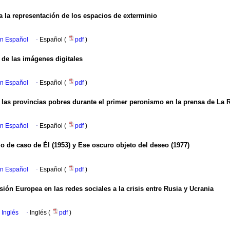
 la representación de los espacios de exterminio
en Español
·
Español (
pdf
)
 de las imágenes digitales
en Español
·
Español (
pdf
)
 las provincias pobres durante el primer peronismo en la prensa de La R
en Español
·
Español (
pdf
)
o de caso de Él (1953) y Ese oscuro objeto del deseo (1977)
en Español
·
Español (
pdf
)
sión Europea en las redes sociales a la crisis entre Rusia y Ucrania
 Inglés
·
Inglés (
pdf
)