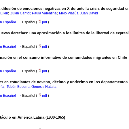
difusión de emociones negativas en X durante la crisis de seguridad e
;
;
Elkin
Zukin Cantor, Paula Valentina
Melo Viasús, Juan David
en Español
·
Español (
pdf
)
evas derechas: una aproximación a los límites de la libertad de expresi
en Español
·
Español (
pdf
)
rmación en el consumo informativo de comunidades migrantes en Chile
en Español
·
Español (
pdf
)
s en estudiantes de noveno, décimo y undécimo en los departamentos d
;
fía
Tobón Becerra, Génesis Natalia
en Español
·
Español (
pdf
)
táculo en América Latina (1930-1965)