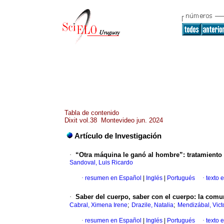
Tabla de contenido
Dixit vol.38 Montevideo jun. 2024
Artículo de Investigación
·
“Otra máquina le ganó al hombre”: tratamiento de 
Sandoval, Luis Ricardo
·
resumen en Español
|
Inglés
|
Portugués
·
texto 
·
Saber del cuerpo, saber con el cuerpo: la comu
;
;
Cabral, Ximena Irene
Drazile, Natalia
Mendizábal, Vict
·
resumen en Español
|
Inglés
|
Portugués
·
texto 