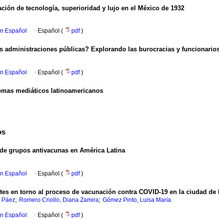
ción de tecnología, superioridad y lujo en el México de 1932
en Español
·
Español (
pdf
)
 administraciones públicas? Explorando las burocracias y funcionarios
en Español
·
Español (
pdf
)
temas mediáticos latinoamericanos
os
 de grupos antivacunas en América Latina
en Español
·
Español (
pdf
)
tes en torno al proceso de vacunación contra COVID-19 en la ciudad de
;
;
a Páez
Romero Criollo, Diana Zamira
Gómez Pinto, Luisa María
en Español
·
Español (
pdf
)