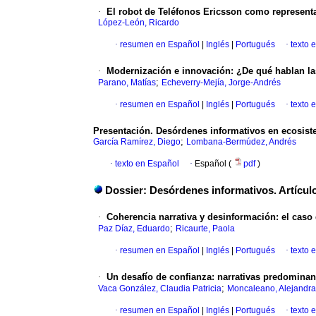
·
El robot de Teléfonos Ericsson como representa
López-León, Ricardo
·
resumen en Español
|
Inglés
|
Portugués
·
texto 
·
Modernización e innovación: ¿De qué hablan las
;
Parano, Matías
Echeverry-Mejía, Jorge-Andrés
·
resumen en Español
|
Inglés
|
Portugués
·
texto 
Presentación. Desórdenes informativos en ecosis
;
García Ramírez, Diego
Lombana-Bermúdez, Andrés
·
texto en Español
·
Español (
pdf
)
Dossier: Desórdenes informativos. Artícul
·
Coherencia narrativa y desinformación: el caso
;
Paz Díaz, Eduardo
Ricaurte, Paola
·
resumen en Español
|
Inglés
|
Portugués
·
texto 
·
Un desafío de confianza: narrativas predominan
;
Vaca González, Claudia Patricia
Moncaleano, Alejandr
·
resumen en Español
|
Inglés
|
Portugués
·
texto 