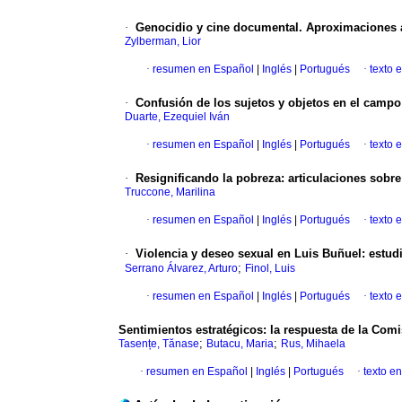
·
Genocidio y cine documental. Aproximaciones a
Zylberman, Lior
·
resumen en Español
|
Inglés
|
Portugués
·
texto 
·
Confusión de los sujetos y objetos en el campo
Duarte, Ezequiel Iván
·
resumen en Español
|
Inglés
|
Portugués
·
texto 
·
Resignificando la pobreza: articulaciones sobre
Truccone, Marilina
·
resumen en Español
|
Inglés
|
Portugués
·
texto 
·
Violencia y deseo sexual en Luis Buñuel: estudi
;
Serrano Álvarez, Arturo
Finol, Luis
·
resumen en Español
|
Inglés
|
Portugués
·
texto 
Sentimientos estratégicos: la respuesta de la Comi
;
;
Tasențe, Tănase
Butacu, Maria
Rus, Mihaela
·
resumen en Español
|
Inglés
|
Portugués
·
texto en