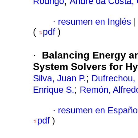
;
Rodrigo
André da Costa, 
·
resumen en Inglés
|
(
pdf
)
·
Balancing Energy a
System Solvers for H
;
Silva, Juan P.
Dufrechou,
;
Enrique S.
Remón, Alfred
·
resumen en Españo
pdf
)