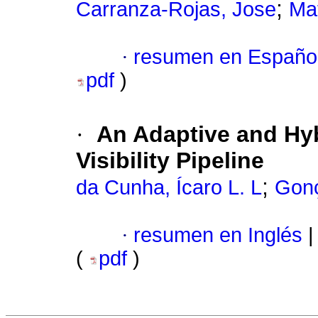
;
Carranza-Rojas, Jose
Ma
·
resumen en Españo
pdf
)
·
An Adaptive and Hyb
Visibility Pipeline
;
da Cunha, Ícaro L. L
Gonç
·
resumen en Inglés
|
(
pdf
)