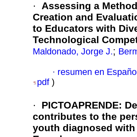
·
Assessing a Methodo
Creation and Evaluati
to Educators with Div
Technological Compe
;
Maldonado, Jorge J.
Berm
·
resumen en Españo
pdf
)
·
PICTOAPRENDE: Desi
contributes to the pe
youth diagnosed with 