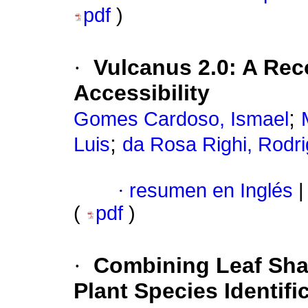
pdf
)
·
Vulcanus 2.0: A Re
Accessibility
;
Gomes Cardoso, Ismael
;
Luis
da Rosa Righi, Rodr
·
resumen en Inglés
|
(
pdf
)
·
Combining Leaf Sha
Plant Species Identifi