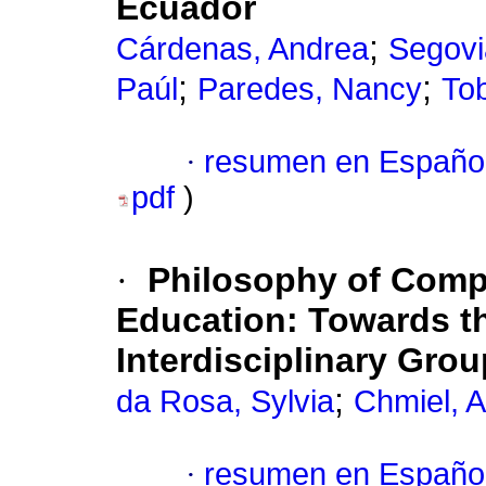
Ecuador
;
Cárdenas, Andrea
Segovi
;
;
Paúl
Paredes, Nancy
To
·
resumen en Españo
pdf
)
·
Philosophy of Compu
Education: Towards th
Interdisciplinary Grou
;
da Rosa, Sylvia
Chmiel, A
·
resumen en Españo