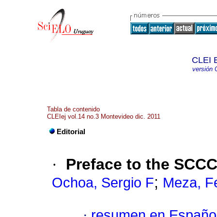
CLEI E
versión 
Tabla de contenido
CLEIej vol.14 no.3 Montevideo dic. 2011
Editorial
·
Preface to the SCCC
;
Ochoa, Sergio F
Meza, F
·
resumen en Españo