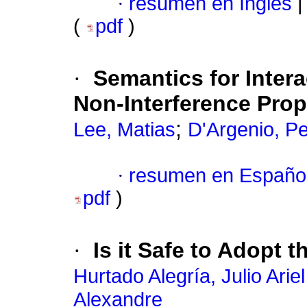
·
resumen en Inglés
|
(
pdf
)
·
Semantics for Inter
Non-Interference Prop
;
Lee, Matias
D'Argenio, P
·
resumen en Españo
pdf
)
·
Is it Safe to Adopt
Hurtado Alegría, Julio Ariel
Alexandre