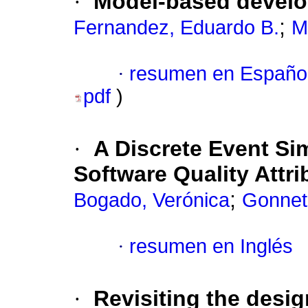
·
Model-based develo
;
Fernandez, Eduardo B.
M
·
resumen en Españo
pdf
)
·
A Discrete Event Sim
Software Quality Attri
;
Bogado, Verónica
Gonnet,
·
resumen en Inglés
·
Revisiting the desi