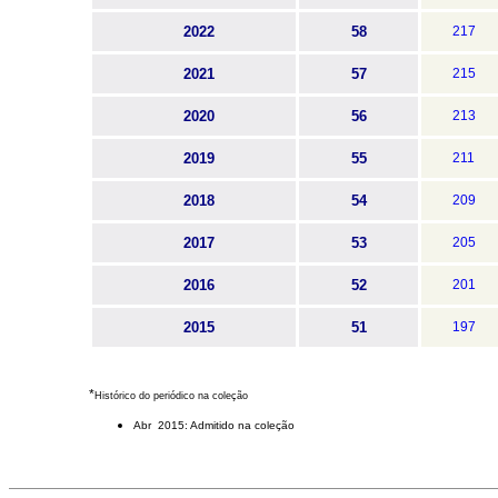
2022
58
217
2021
57
215
2020
56
213
2019
55
211
2018
54
209
2017
53
205
2016
52
201
2015
51
197
*
Histórico do periódico na coleção
Abr 2015: Admitido na coleção