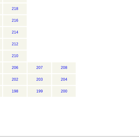
218
216
214
212
210
206
207
208
202
203
204
198
199
200