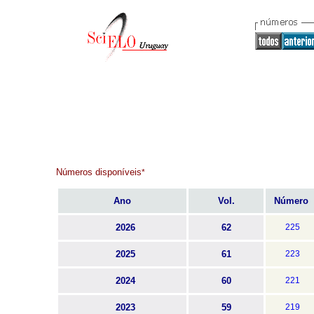
Números disponíveis
*
Ano
Vol.
Número
2026
62
225
2025
61
223
2024
60
221
2023
59
219