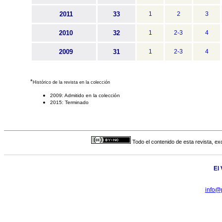
2011
33
1
2
3
2010
32
1
2-3
4
2009
31
1
2-3
4
*
Histórico de la revista en la colección
2009: Admitido en la colección
2015: Terminado
Todo el contenido de esta revista, ex
El
info@