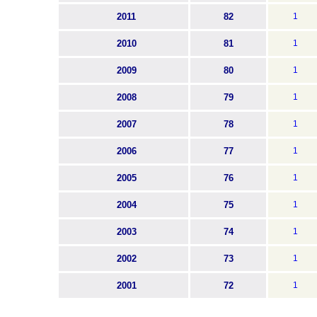
2011
82
1
2010
81
1
2009
80
1
2008
79
1
2007
78
1
2006
77
1
2005
76
1
2004
75
1
2003
74
1
2002
73
1
2001
72
1