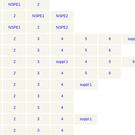
NSPE1
2
2
NSPE1
NSPE2
NSPE1
2
NSPE2
2
3
4
5
6
supp
2
3
4
5
6
2
3
suppl.1
4
5
6
2
3
4
5
6
2
3
4
suppl.1
2
3
4
2
3
4
2
3
4
suppl.1
2
3
4