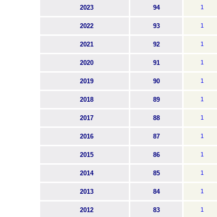
2023
94
1
2022
93
1
2021
92
1
2020
91
1
2019
90
1
2018
89
1
2017
88
1
2016
87
1
2015
86
1
2014
85
1
2013
84
1
2012
83
1