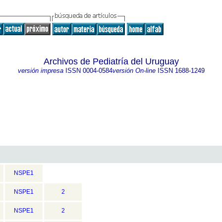
Archivos de Pediatría del Uruguay
versión impresa
ISSN
0004-0584
versión On-line
ISSN
1688-1249
NSPE1
NSPE1
2
NSPE1
2