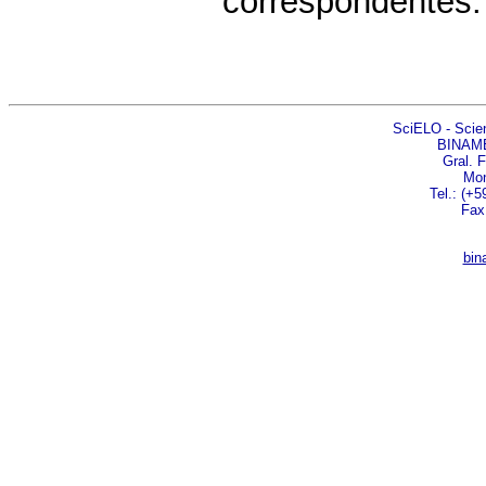
correspondentes.
SciELO - Scient
BINAM
Gral. 
Mon
Tel.: (+5
Fax
bin