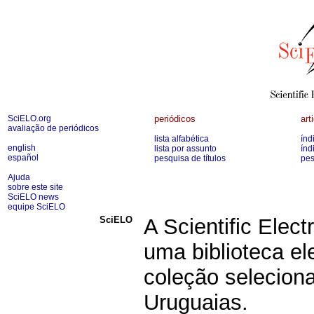
SciELO.org
periódicos
art
avaliação de periódicos
lista alfabética
índ
english
lista por assunto
índ
español
pesquisa de títulos
pes
Ajuda
sobre este site
SciELO news
equipe SciELO
SciELO
A Scientific Elect
uma biblioteca e
coleção seleciona
Uruguaias.