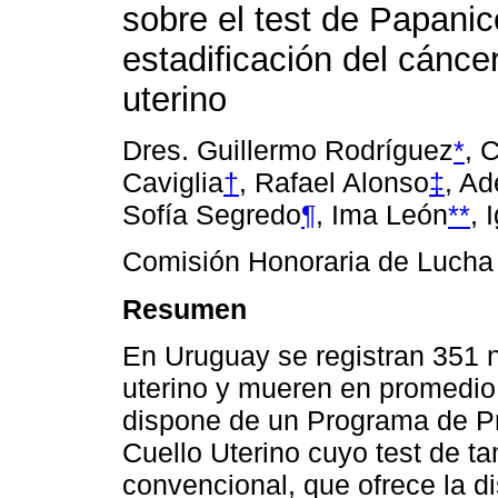
sobre el test de Papanic
estadificación del cánce
uterino
Dres. Guillermo Rodríguez
*
, 
Caviglia
†
, Rafael Alonso
‡
, Ad
Sofía Segredo
¶
, Ima León
**
, 
Comisión Honoraria de Lucha 
Resumen
En Uruguay se registran 351 
uterino y mueren en promedio
dispone de un Programa de P
Cuello Uterino cuyo test de t
convencional, que ofrece la di