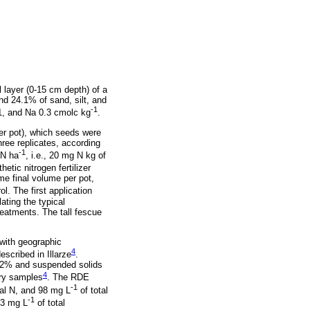
 layer (0-15 cm depth) of a
nd 24.1% of sand, silt, and
-1
.1, and Na 0.3 cmolc kg
.
er pot), which seeds were
ree replicates, according
-1
 N ha
, i.e., 20 mg N kg of
etic nitrogen fertilizer
ame final volume per pot,
l. The first application
ating the typical
reatments. The tall fescue
 with geographic
4
escribed in Illarze
.
an 2% and suspended solids
4
ary samples
. The RDE
-1
tal N, and 98 mg L
of total
-1
63 mg L
of total