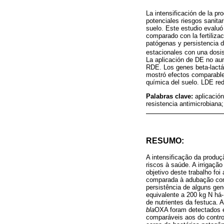
La intensificación de la p
potenciales riesgos sanitar
suelo. Este estudio evaluó
comparado con la fertilizac
patógenas y persistencia d
estacionales con una dosis
La aplicación de DE no aum
RDE. Los genes beta-lact
mostró efectos comparables
química del suelo. LDE red
Palabras clave:
aplicación
resistencia antimicrobiana
RESUMO:
A intensificação da produç
riscos à saúde. A irrigaçã
objetivo deste trabalho foi
comparada à adubação com u
persistência de alguns gen
equivalente a 200 kg N há
de nutrientes da festuca. 
bla
OXA foram detectados 
comparáveis aos do control