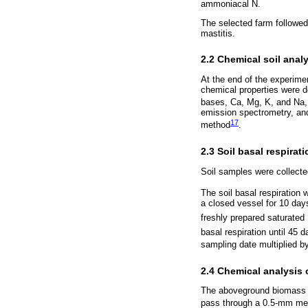
ammoniacal N.
The selected farm followed 
mastitis.
2.2 Chemical soil anal
At the end of the experimen
chemical properties were d
bases, Ca, Mg, K, and Na,
emission spectrometry, an
17
method
.
2.3 Soil basal respirati
Soil samples were collecte
The soil basal respiration 
a closed vessel for 10 day
freshly prepared saturated
basal respiration until 45
sampling date multiplied b
2.4 Chemical analysis o
The aboveground biomass ob
pass through a 0.5-mm mesh