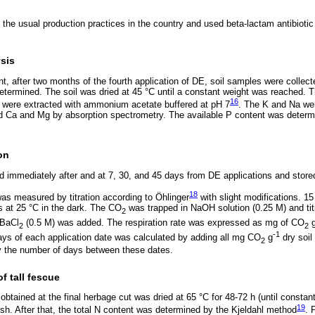
the usual production practices in the country and used beta-lactam antibiotic
ysis
t, after two months of the fourth application of DE, soil samples were collec
etermined. The soil was dried at 45 °C until a constant weight was reached. 
16
 were extracted with ammonium acetate buffered at pH 7
. The K and Na we
d Ca and Mg by absorption spectrometry. The available P content was determ
on
d immediately after and at 7, 30, and 45 days from DE applications and stored
18
was measured by titration according to Öhlinger
with slight modifications. 15
s at 25 °C in the dark. The CO
was trapped in NaOH solution (0.25 M) and titr
2
 BaCl
(0.5 M) was added. The respiration rate was expressed as mg of CO
2
2
-1
 days of each application date was calculated by adding all mg CO
g
dry soil
2
y the number of days between these dates.
f tall fescue
tained at the final herbage cut was dried at 65 °C for 48-72 h (until constan
19
. After that, the total N content was determined by the Kjeldahl method
. 