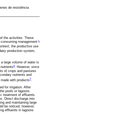
genes de resistência
of the activities. These
1
ime-consuming management
)
 context, the productive use
e dairy production system,
e a large volume of water is
4
 nutrients
. However, since
ents of crops and pastures
econdary nutrients and
7
ts made with products
.
for irrigation. After
 the pools or lagoons.
c treatment of effluents.
s. Direct discharge into
ting and maintaining large
ould be noticed, however,
ing effluents in lagoons