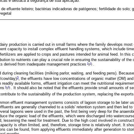
nicas e destaca a segurança de sua aplicação.
 de efluente leiteiro; bactérias indicadoras de patógenos; fertilidade do solo; 
vegetal
 dairy production is carried out in small farms where the family develops most 
ent capacity to install complex effluent handling systems, which include t
 fertilizers are applied to crops and pastures intended for animal feed. In this
ibution to nutrients can play a crucial role in ensuring the sustainability of th
1
2
sks derived from inadequate management practices
.
)(
)
 during cleaning facilities (milking parlor, waiting, and feeding pens). Becaus
3
/cow/day)
, the effluents have low concentrations of organic matter (OM) and
n readily available forms, effluent irrigation can meet the nutritional requirem
5
6
ons
. It should also be noted that the effluents provide small amounts of s
)(
)
ontribute to the sustainability of the production system, replacing the expor
on effluent management systems consists of lagoon storage to be later used 
 effluents are generally channeled to a solids' retention system and then led to
ral lagoons were used in the past, the first being very deep for the anaerobi
duce the organic load of the effluents, which were discharged into watercourse
, lessening the need for treatment. Due to the high cost involved in construc
pacity is often limited, and, therefore, storage time is relatively short. It sh
ions can be found, from applying effluents immediately after generation to stor
eral months.