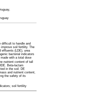
Uruguay,
ruguay
difficult to handle and
improve soil fertility. The
d effluents (LDE), urea
ogenic bacterial indicators
e made with a total dose
 nutrient content of tall
g RDE. Beta-lactam
ed in the soil. DE
omass and nutrient content,
ng the safety of its
ators; soil fertility