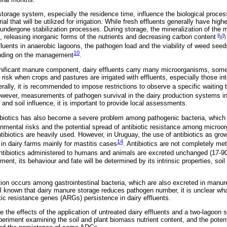
storage system, especially the residence time, influence the biological proces
ial that will be utilized for irrigation. While fresh effluents generally have hig
ndergone stabilization processes. During storage, the mineralization of the mo
8
9
 releasing inorganic forms of the nutrients and decreasing carbon content
)(
)
ffluents in anaerobic lagoons, the pathogen load and the viability of weed see
10
pending on the management
.
significant manure component, dairy effluents carry many microorganisms, som
risk when crops and pastures are irrigated with effluents, especially those int
rally, it is recommended to impose restrictions to observe a specific waiting
owever, measurements of pathogen survival in the dairy production systems i
and soil influence, it is important to provide local assessments.
tibiotics has also become a severe problem among pathogenic bacteria, which 
nmental risks and the potential spread of antibiotic resistance among microo
biotics are heavily used. However, in Uruguay, the use of antibiotics as grow
14
in dairy farms mainly for mastitis cases
. Antibiotics are not completely me
e antibiotics administered to humans and animals are excreted unchanged (17-
ment, its behaviour and fate will be determined by its intrinsic properties, soil
ction occurs among gastrointestinal bacteria, which are also excreted in manur
ll known that dairy manure storage reduces pathogen number, it is unclear wha
tic resistance genes (ARGs) persistence in dairy effluents.
 the effects of the application of untreated dairy effluents and a two-lagoon s
eriment examining the soil and plant biomass nutrient content, and the potenti