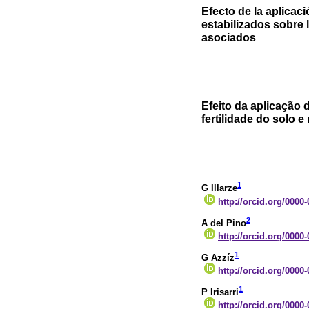
Efecto de la aplicac
estabilizados sobre l
asociados
Efeito da aplicação 
fertilidade do solo e
1
G Illarze
http://orcid.org/0000
2
A del Pino
http://orcid.org/0000
1
G Azzíz
http://orcid.org/0000
1
P Irisarri
http://orcid.org/0000