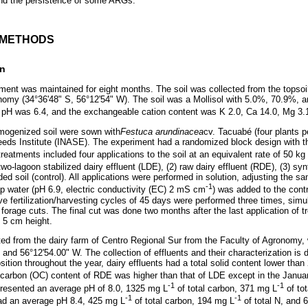
nd the persistence of some ARGs.
D METHODS
gn
ent was maintained for eight months. The soil was collected from the topsoil
ronomy (34°36'48" S, 56°12'54" W). The soil was a Mollisol with 5.0%, 70.9%, a
il pH was 6.4, and the exchangeable cation content was K 2.0, Ca 14.0, Mg 3
omogenized soil were sown with
Festuca arundinacea
cv. Tacuabé (four plants p
eeds Institute (INASE). The experiment had a randomized block design with th
 treatments included four applications to the soil at an equivalent rate of 50 kg
wo-lagoon stabilized dairy effluent (LDE), (2) raw dairy effluent (RDE), (3) synth
ed soil (control). All applications were performed in solution, adjusting the s
-1
 water (pH 6.9, electric conductivity (EC) 2 mS cm
) was added to the contro
 fertilization/harvesting cycles of 45 days were performed three times, simul
orage cuts. The final cut was done two months after the last application of t
 5 cm height.
cted from the dairy farm of Centro Regional Sur from the Faculty of Agronomy,
and 56°12'54.00" W. The collection of effluents and their characterization is d
sition throughout the year, dairy effluents had a total solid content lower th
 carbon (OC) content of RDE was higher than that of LDE except in the Janu
-1
-1
presented an average pH of 8.0, 1325 mg L
of total carbon, 371 mg L
of to
-1
-1
d an average pH 8.4, 425 mg L
of total carbon, 194 mg L
of total N, and 