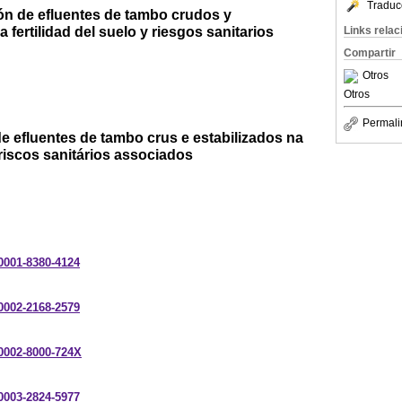
Traduc
ión de efluentes de tambo crudos y
a fertilidad del suelo y riesgos sanitarios
Links rela
Compartir
Otros
Otros
Permali
de efluentes de tambo crus e estabilizados na
 riscos sanitários associados
-0001-8380-4124
-0002-2168-2579
-0002-8000-724X
-0003-2824-5977