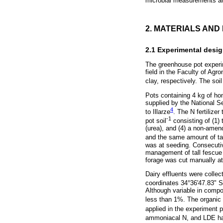
microbial measurements a
2. MATERIALS AN
2.1 Experimental desi
The greenhouse pot experim
field in the Faculty of Ag
clay, respectively. The so
Pots containing 4 kg of h
supplied by the National S
4
to Illarze
. The N fertilizer
-1
pot soil
consisting of (1) t
(urea), and (4) a non-amend
and the same amount of tap
was at seeding. Consecutive
management of tall fescue f
forage was cut manually at
Dairy effluents were colle
coordinates 34°36'47.83" S 
Although variable in compo
less than 1%. The organic
applied in the experiment 
ammoniacal N, and LDE ha