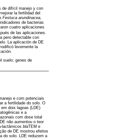
 de difícil manejo y con
jorar la fertilidad del
re
Festuca arundinacea
,
 indicadores de bacterias
aron cuatro aplicaciones
pués de las aplicaciones.
a pero detectable con
lo. La aplicación de DE
modificó levemente la
cación.
el suelo; genes de
 manejo e com potenciais
 a fertilidade do solo. O
a em dois lagoas (LDE)
patogênicas e a
sazonais com dose total
 DE não aumentou o teor
a-lactâmicos
bla
TEM e
ção de DE mostrou efeitos
ica do solo. LDE reduzem a