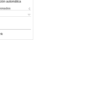
ción automática
cionados
nk