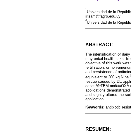
1
Universidad de la Repúbl
irisarri@fagro.edu.uy
2
Universidad de la Repúbl
ABSTRACT:
The intensification of dair
may entail health risks. Irr
objective of this work was 
fertilization, or non-amend
and persistence of antimicr
-
equivalent to 200 kg N ha
fescue caused by DE appli
genes
bla
TEM and
bla
OXA w
applications demonstrated e
and slightly altered the so
application.
Keywords:
antibiotic resi
RESUMEN: