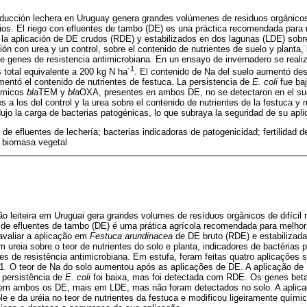
roducción lechera en Uruguay genera grandes volúmenes de residuos orgánicos
ios. El riego con efluentes de tambo (DE) es una práctica recomendada para me
 la aplicación de DE crudos (RDE) y estabilizados en dos lagunas (LDE) sob
ión con urea y un control, sobre el contenido de nutrientes de suelo y planta,
e genes de resistencia antimicrobiana. En un ensayo de invernadero se realiz
-1
 total equivalente a 200 kg N ha
. El contenido de Na del suelo aumentó des
entó el contenido de nutrientes de festuca. La persistencia de
E. coli
fue baj
ámicos
bla
TEM y
bla
OXA, presentes en ambos DE, no se detectaron en el sue
 a los del control y la urea sobre el contenido de nutrientes de la festuca y 
ujo la carga de bacterias patogénicas, lo que subraya la seguridad de su apli
 de efluentes de lechería; bacterias indicadoras de patogenicidad; fertilidad d
; biomasa vegetal
ão leiteira em Uruguai gera grandes volumes de resíduos orgânicos de difícil
o de efluentes de tambo (DE) é uma prática agrícola recomendada para melhorar
 avaliar a aplicação em
Festuca arundinacea
de DE bruto (RDE) e estabilizad
reia sobre o teor de nutrientes do solo e planta, indicadores de bactérias 
es de resistência antimicrobiana. Em estufa, foram feitas quatro aplicações 
-1. O teor de Na do solo aumentou após as aplicações de DE. A aplicação de
A persistência de
E. coli
foi baixa, mas foi detectada com RDE. Os genes bet
em ambos os DE, mais em LDE, mas não foram detectados no solo. A aplica
e e da uréia no teor de nutrientes da festuca e modificou ligeiramente quím