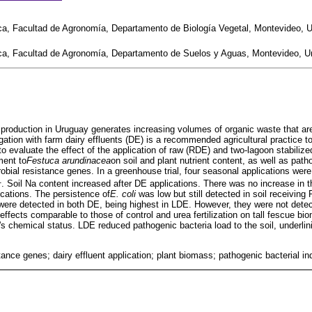
ica, Facultad de Agronomía, Departamento de Biología Vegetal, Montevideo, 
ica, Facultad de Agronomía, Departamento de Suelos y Aguas, Montevideo, U
y production in Uruguay generates increasing volumes of organic waste that are 
igation with farm dairy effluents (DE) is a recommended agricultural practice to 
to evaluate the effect of the application of raw (RDE) and two-lagoon stabilize
ment to
Festuca arundinacea
on soil and plant nutrient content, as well as path
obial resistance genes. In a greenhouse trial, four seasonal applications wer
1
. Soil Na content increased after DE applications. There was no increase in the
cations. The persistence of
E. coli
was low but still detected in soil receivin
ere detected in both DE, being highest in LDE. However, they were not detect
ffects comparable to those of control and urea fertilization on tall fescue bi
il's chemical status. LDE reduced pathogenic bacteria load to the soil, underlini
stance genes; dairy effluent application; plant biomass; pathogenic bacterial indic