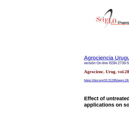
Agrociencia Urug
versión On-line
ISSN
2730-
Agrocienc. Urug. vol.
https://doi.org/10.31285/agro.28
Effect of untreated
applications on soi