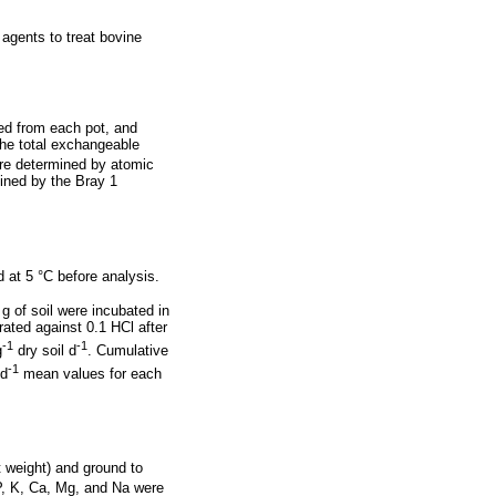
 agents to treat bovine
ted from each pot, and
The total exchangeable
re determined by atomic
ined by the Bray 1
 at 5 °C before analysis.
 g of soil were incubated in
ated against 0.1 HCl after
-1
-1
g
dry soil d
. Cumulative
-1
 d
mean values for each
t weight) and ground to
P, K, Ca, Mg, and Na were