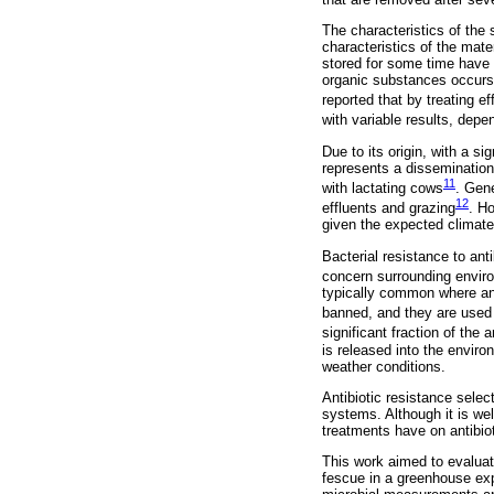
The characteristics of the 
characteristics of the mater
stored for some time have u
organic substances occurs,
reported that by treating e
with variable results, de
Due to its origin, with a 
represents a dissemination 
11
with lactating cows
. Gene
12
effluents and grazing
. H
given the expected climate 
Bacterial resistance to an
concern surrounding enviro
typically common where anti
banned, and they are used 
significant fraction of th
is released into the environ
weather conditions.
Antibiotic resistance sele
systems. Although it is we
treatments have on antibio
This work aimed to evaluate
fescue in a greenhouse exp