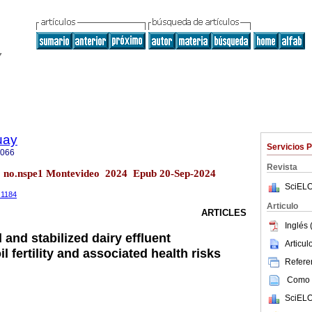
uay
Servicios 
5066
Revista
28 no.nspe1 Montevideo 2024 Epub 20-Sep-2024
SciELO
.1184
Articulo
ARTICLES
Inglés 
 and stabilized dairy effluent
Articu
l fertility and associated health risks
Referen
Como c
SciELO