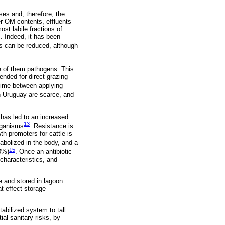
ses and, therefore, the
her OM contents, effluents
st labile fractions of
. Indeed, it has been
ds can be reduced, although
e of them pathogens. This
ended for direct grazing
 time between applying
n Uruguay are scarce, and
has led to an increased
13
rganisms
. Resistance is
th promoters for cattle is
tabolized in the body, and a
15
90%)
. Once an antibiotic
 characteristics, and
e and stored in lagoon
t effect storage
tabilized system to tall
al sanitary risks, by