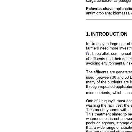
carga de bactérias patogê
Palavras-chave:
aplicação
antimicrobiana; biomassa 
1. INTRODUCTION
In Uruguay, a large part of
farmers need more investm
2
. In parallel, commercial
(
)
of effluents and their contr
avoiding environmental ri
The effluents are generated
used (between 30 and 50 L
many of the nutrients are i
through repeated applicati
micronutrients, which can c
One of Uruguay's most comm
washing the facilities, the
Treatment systems with seve
This treatment aimed to re
watercourses is not allowed
pools or lagoons, storage ca
that a wide range of situat
that are removed after sev