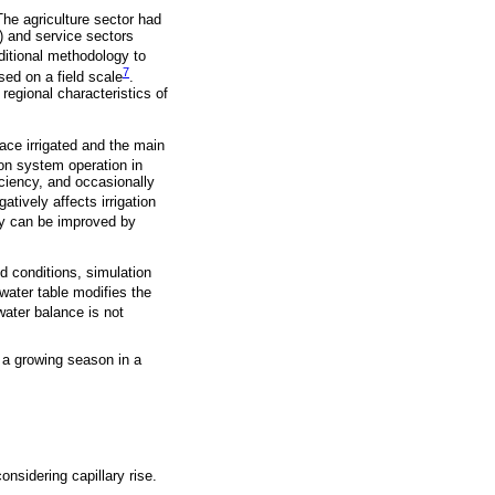
he agriculture sector had
) and service sectors
ditional methodology to
7
used on a field scale
.
regional characteristics of
face irrigated and the main
ion system operation in
iciency, and occasionally
tively affects irrigation
ncy can be improved by
nd conditions, simulation
water table modifies the
 water balance is not
g a growing season in a
nsidering capillary rise.