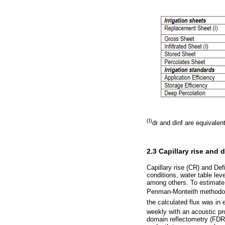
(I)
dr and dinf are equivalen
2.3 Capillary rise and d
Capillary rise (CR) and De
conditions, water table lev
among others. To estimate 
Penman-Monteith methodolo
the calculated flux was in 
weekly with an acoustic p
domain reflectometry (FDR