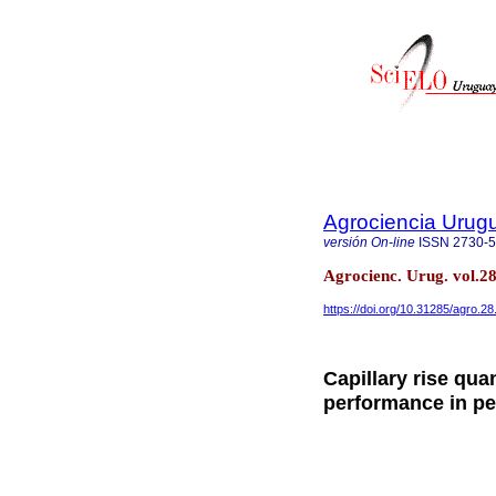
Agrociencia Urug
versión On-line
ISSN
2730-
Agrocienc. Urug. vol.
https://doi.org/10.31285/agro.2
Capillary rise qua
performance in pe