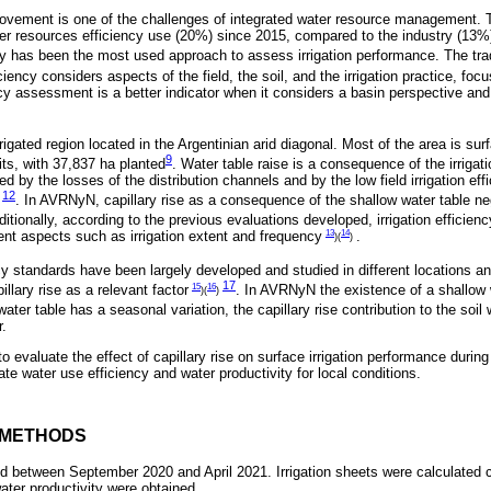
rovement is one of the challenges of integrated water resource management. T
ter resources efficiency use (20%) since 2015, compared to the industry (13%
ency has been the most used approach to assess irrigation performance. The tra
ficiency considers aspects of the field, the soil, and the irrigation practice, foc
ncy assessment is a better indicator when it considers a basin perspective and 
gated region located in the Argentinian arid diagonal. Most of the area is sur
9
its, with 37,837 ha planted
. Water table raise is a consequence of the irrigat
 by the losses of the distribution channels and by the low field irrigation eff
12
. In AVRNyN, capillary rise as a consequence of the shallow water table nega
itionally, according to the previous evaluations developed, irrigation efficie
13
14
 aspects such as irrigation extent and frequency
.
)(
)
ncy standards have been largely developed and studied in different locations a
17
15
16
llary rise as a relevant factor
. In AVRNyN the existence of a shallow 
)(
)
ater table has a seasonal variation, the capillary rise contribution to the soil
r.
o evaluate the effect of capillary rise on surface irrigation performance durin
ate water use efficiency and water productivity for local conditions.
D METHODS
ed between September 2020 and April 2021. Irrigation sheets were calculated co
ater productivity were obtained.