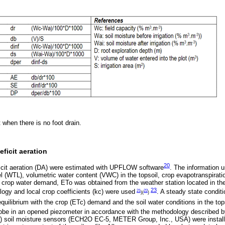
t when there is no foot drain.
eficit aeration
20
ficit aeration (DA) were estimated with UPFLOW software
. The information 
el (WTL), volumetric water content (VWC) in the topsoil, crop evapotranspiratio
crop water demand, ETo was obtained from the weather station located in the
23
21
22
gy and local crop coefficients (kc) were used
. A steady state condi
)(
)
equilibrium with the crop (ETc) demand and the soil water conditions in the top
robe in an opened piezometer in accordance with the methodology described
) soil moisture sensors (ECH2O EC-5, METER Group, Inc., USA) were installe