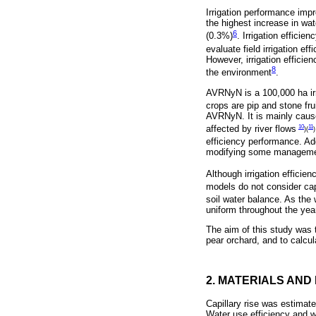
Irrigation performance imp
the highest increase in wa
6
(0.3%)
. Irrigation effici
evaluate field irrigation ef
However, irrigation efficie
8
the environment
.
AVRNyN is a 100,000 ha irri
crops are pip and stone fru
AVRNyN. It is mainly caused
10
11
affected by river flows
)(
)
efficiency performance. Add
modifying some management
Although irrigation efficie
models do not consider capi
soil water balance. As the w
uniform throughout the yea
The aim of this study was t
pear orchard, and to calcul
2. MATERIALS AN
Capillary rise was estimat
Water use efficiency and w