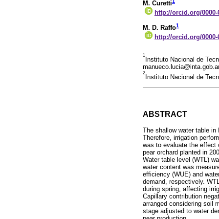
1
M. Curetti
http://orcid.org/0000
1
M. D. Raffo
http://orcid.org/0000
1
Instituto Nacional de Tec
manueco.lucia@inta.gob.a
2
Instituto Nacional de Tec
ABSTRACT
The shallow water table in 
Therefore, irrigation perfo
was to evaluate the effect 
pear orchard planted in 200
Water table level (WTL) w
water content was measure
efficiency (WUE) and water 
demand, respectively. WTL 
during spring, affecting i
Capillary contribution negat
arranged considering soil 
stage adjusted to water d
pear production.