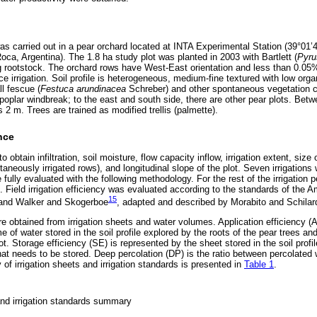
as carried out in a pear orchard located at INTA Experimental Station (39°01
ca, Argentina). The 1.8 ha study plot was planted in 2003 with Bartlett (
Pyru
g rootstock. The orchard rows have West-East orientation and less than 0.05
ace irrigation. Soil profile is heterogeneous, medium-fine textured with low organ
ll fescue (
Festuca arundinacea
Schreber) and other spontaneous vegetation co
a poplar windbreak; to the east and south side, there are other pear plots. Be
s 2 m. Trees are trained as modified trellis (palmette).
nce
 obtain infiltration, soil moisture, flow capacity inflow, irrigation extent, size o
aneously irrigated rows), and longitudinal slope of the plot. Seven irrigations
fully evaluated with the following methodology. For the rest of the irrigation
 Field irrigation efficiency was evaluated according to the standards of the A
15
nd Walker and Skogerboe
, adapted and described by Morabito and Schilar
e obtained from irrigation sheets and water volumes. Application efficiency (A
 of water stored in the soil profile explored by the roots of the pear trees an
lot. Storage efficiency (SE) is represented by the sheet stored in the soil profil
hat needs to be stored. Deep percolation (DP) is the ratio between percolated
 of irrigation sheets and irrigation standards is presented in
Table 1
.
 and irrigation standards summary