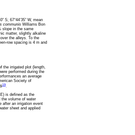
’40” S; 67°44’35” W, mean
s communis
Williams Bon
% slope in the same
ic matter, slightly alkaline
ver the alleys. To the
tween-row spacing is 4 m and
f the irrigated plot (length,
 were performed during the
 performances an average
merican Society of
19
di
.
E) is defined as the
d the volume of water
e after an irrigation event
 water sheet and applied