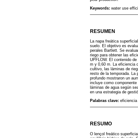
Keywords:
water use effic
RESUMEN
La napa freática superficia
suelo. El objetivo es eval
perales Bartlett. Se evalu
riego para obtener las efic
UPFLOW. El contenido de a
m y 0,60 m. La eficiencia d
cultivo, las láminas de ri
resto de la temporada. La 
profundo mostraron un aum
incluye como componente de
láminas de agua según sean
en una estrategia de gesti
Palabras clave:
eficiencia
RESUMO
O lençol freático superfic