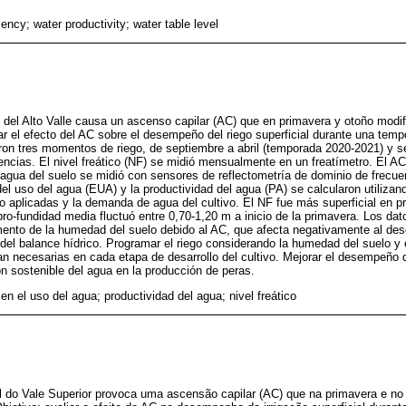
iency; water productivity; water table level
l del Alto Valle causa un ascenso capilar (AC) que en primavera y otoño modif
uar el efecto del AC sobre el desempeño del riego superficial durante una tem
aron tres momentos de riego, de septiembre a abril (temporada 2020-2021) y s
iencias. El nivel freático (NF) se midió mensualmente en un freatímetro. El AC
gua del suelo se midió con sensores de reflectometría de dominio de frecue
el uso del agua (EUA) y la productividad del agua (PA) se calcularon utilizand
ego aplicadas y la demanda de agua del cultivo. El NF fue más superficial en p
pro-fundidad media fluctuó entre 0,70-1,20 m a inicio de la primavera. Los d
ento de la humedad del suelo debido al AC, que afecta negativamente al des
l balance hídrico. Programar el riego considerando la humedad del suelo y e
 necesarias en cada etapa de desarrollo del cultivo. Mejorar el desempeño d
ón sostenible del agua en la producción de peras.
 en el uso del agua; productividad del agua; nivel freático
ial do Vale Superior provoca uma ascensão capilar (AC) que na primavera e no