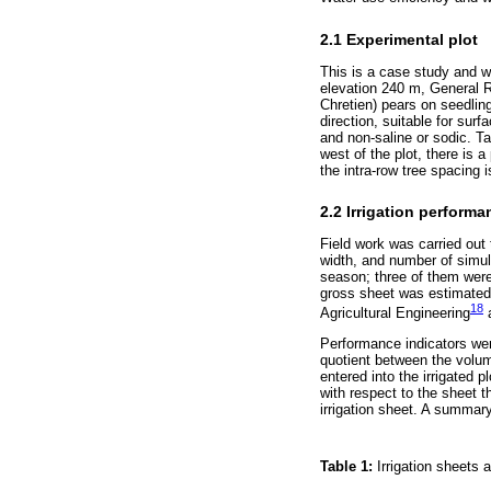
2.1 Experimental plot
This is a case study and w
elevation 240 m, General Ro
Chretien) pears on seedlin
direction, suitable for surf
and non-saline or sodic. Ta
west of the plot, there is 
the intra-row tree spacing i
2.2 Irrigation performa
Field work was carried out to
width, and number of simult
season; three of them were 
gross sheet was estimated.
18
Agricultural Engineering
a
Performance indicators wer
quotient between the volume
entered into the irrigated p
with respect to the sheet t
irrigation sheet. A summary
Table 1:
Irrigation sheets