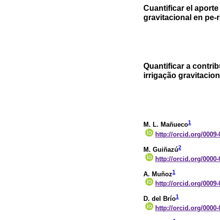
Cuantificar el aport
gravitacional en pe-
Quantificar a contr
irrigação gravitacio
1
M. L. Mañueco
http://orcid.org/0009
2
M. Guiñazú
http://orcid.org/0000
1
A. Muñoz
http://orcid.org/0009
1
D. del Brío
http://orcid.org/0000