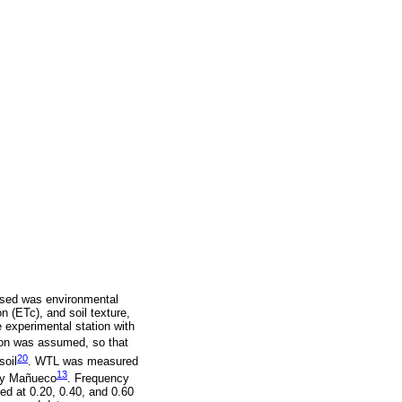
used was environmental
n (ETc), and soil texture,
 experimental station with
tion was assumed, so that
20
soil
. WTL was measured
13
 by Mañueco
. Frequency
d at 0.20, 0.40, and 0.60