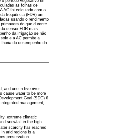
te o período vegetativo em
lculadas as folhas de
 A AC foi calculada com o
 da frequência (FDR) em:
uladas usando o rendimento
a primavera do que durante
os do sensor FDR mais
enho da irrigação se não
 solo e a AC permite a
e-lhoria do desempenho da
, and one in five river
nts cause water to be more
 Development Goal (SDG) 6
y, integrated management,
ty, extreme climatic
and snowfall in the high
Water scarcity has reached
in arid regions is a
es preservation.