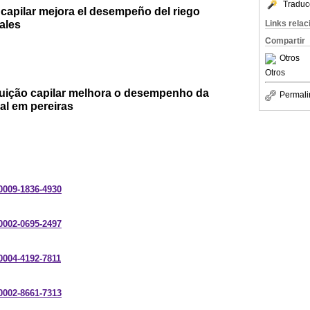
Traduc
e capilar mejora el desempeño del riego
rales
Links rela
Compartir
Otros
Otros
ibuição capilar melhora o desempenho da
Permali
nal em pereiras
-0009-1836-4930
-0002-0695-2497
-0004-4192-7811
-0002-8661-7313