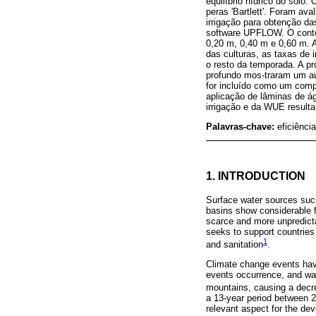
equilíbrio hídrico do solo.
peras 'Bartlett'. Foram av
irrigação para obtenção da
software UPFLOW. O conteú
0,20 m, 0,40 m e 0,60 m. 
das culturas, as taxas de 
o resto da temporada. A p
profundo mos-traram um au
for incluído como um comp
aplicação de lâminas de á
irrigação e da WUE result
Palavras-chave:
eficiênci
1. INTRODUCTION
Surface water sources such 
basins show considerable f
scarce and more unpredict
seeks to support countries 
1
and sanitation
.
Climate change events have
events occurrence, and wat
mountains, causing a decrea
a 13-year period between 2
relevant aspect for the d