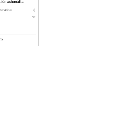
ción automática
cionados
nk