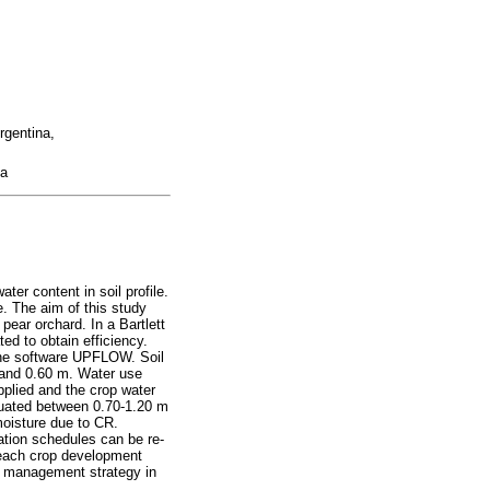
rgentina,
na
ter content in soil profile.
e. The aim of this study
pear orchard. In a Bartlett
ed to obtain efficiency.
the software UPFLOW. Soil
 and 0.60 m. Water use
pplied and the crop water
tuated between 0.70-1.20 m
moisture due to CR.
igation schedules can be re-
 each crop development
r management strategy in