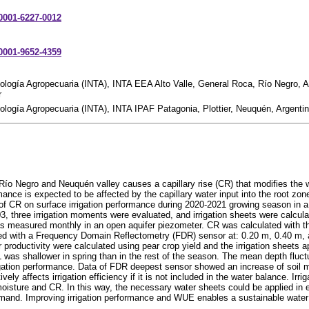
-0001-6227-0012
-0001-9652-4359
nología Agropecuaria (INTA), INTA EEA Alto Valle, General Roca, Río Negro, A
r
nología Agropecuaria (INTA), INTA IPAF Patagonia, Plottier, Neuquén, Argenti
Río Negro and Neuquén valley causes a capillary rise (CR) that modifies the wa
rmance is expected to be affected by the capillary water input into the root zon
of CR on surface irrigation performance during 2020-2021 growing season in a 
3, three irrigation moments were evaluated, and irrigation sheets were calculat
as measured monthly in an open aquifer piezometer. CR was calculated with 
d with a Frequency Domain Reflectometry (FDR) sensor at: 0.20 m, 0.40 m,
productivity were calculated using pear crop yield and the irrigation sheets a
was shallower in spring than in the rest of the season. The mean depth fluc
rrigation performance. Data of FDR deepest sensor showed an increase of soil 
ively affects irrigation efficiency if it is not included in the water balance. Irr
moisture and CR. In this way, the necessary water sheets could be applied in
emand. Improving irrigation performance and WUE enables a sustainable wate