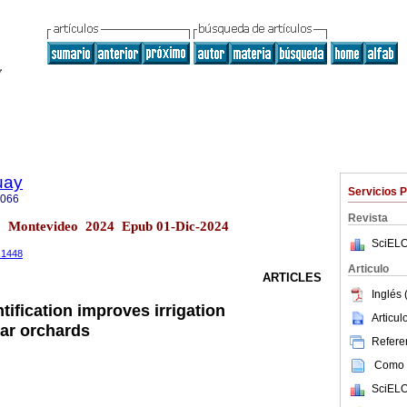
uay
Servicios 
5066
Revista
28 Montevideo 2024 Epub 01-Dic-2024
SciELO
8.1448
Articulo
ARTICLES
Inglés 
ntification improves irrigation
Articu
ar orchards
Referen
Como c
SciELO