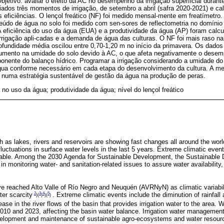
 Objetivo: avaliar o efeito da AC no desempenho da irrigação superficial duran
aliados três momentos de irrigação, de setembro a abril (safra 2020-2021) e ca
s eficiências. O lençol freático (NF) foi medido mensal-mente em freatímetro.
do de água no solo foi medido com sen-sores de reflectometria no domínio
A eficiência do uso da água (EUA) e a produtividade da água (AP) foram calc
irrigação apli-cadas e a demanda de água das culturas. O NF foi mais raso n
rofundidade média oscilou entre 0,70-1,20 m no início da primavera. Os dad
mento na umidade do solo devido à AC, o que afeta negativamente o desemp
onente do balanço hídrico. Programar a irrigação considerando a umidade do
gua conforme necessário em cada etapa do desenvolvimento da cultura. A m
a numa estratégia sustentável de gestão da água na produção de peras.
a no uso da água; produtividade da água; nível do lençol freático
as lakes, rivers and reservoirs are showing fast changes all around the world
luctuations in surface water levels in the last 5 years. Extreme climatic eve
able. Among the 2030 Agenda for Sustainable Development, the Sustainable
in monitoring water- and sanitation-related issues to assure water availabilit
 reached Alto Valle of Río Negro and Neuquén (AVRNyN) as climatic variabili
2
3
4
5
er scarcity
. Extreme climatic events include the diminution of rainfall 
)(
)
)(
)
se in the river flows of the basin that provides irrigation water to the area. 
010 and 2023, affecting the basin water balance. Irrigation water management 
evelopment and maintenance of sustainable agro-ecosystems and water resourc