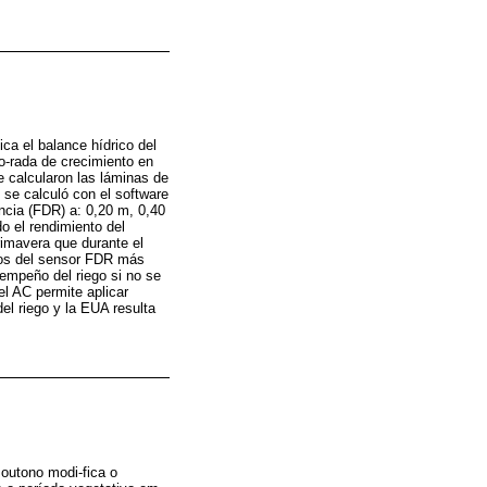
ica el balance hídrico del
po-rada de crecimiento en
e calcularon las láminas de
 se calculó con el software
ncia (FDR) a: 0,20 m, 0,40
o el rendimiento del
rimavera que durante el
atos del sensor FDR más
empeño del riego si no se
l AC permite aplicar
el riego y la EUA resulta
 outono modi-fica o