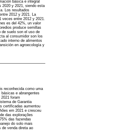
mación básica e integral
os 2020 y 2021, siendo esta
ía. Los resultados
entre 2012 y 2021. La
,1 veces entre 2012 y 2021.
ones es del 42%, un valor
 predios produce semillas
 de suelo son el uso de
ecta al consumidor son los
cado interno de alimentos
ansición en agroecología y
mais reconhecida como uma
s básicas e abrangentes
e 2021 foram
Sistema de Garantia
es certificadas aumentou
ilhões em 2021 e cresceu
ade das explorações
. 75% das fazendas
anejo do solo mais
s de venda direta ao