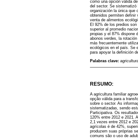
como una opción válida de 
del sector. Se sistematizó
organización la única que 
obtenidos permiten definir
venta de alimentos ecológi
El 92% de los predios son d
superior al promedio nacio
propias y el 87% dispone 
abonos verdes, la rotación 
más frecuentemente utiliza
ecológicos en el país. Se 
para apoyar la definición 
Palabras clave:
agricultur
RESUMO:
A agricultura familiar agr
opção válida para a trans
sobre o sector. As inform
sistematizadas, sendo esta
Participativa. Os resultad
120% entre 2012 e 2021. A
2,1 vezes entre 2012 e 20
agrícolas é de 42%, superi
produzem suas próprias se
comuns são o uso de adubos