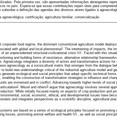
ilizados. Pela primeira vez, são apresentadas informações abrangentes repr
nicos no país. Espera-se que essas contribuições sejam úteis para compreen
e subsidiar a definição das agendas dos diversos atores ligados à agroecologi
ra agroecológica; certificação; agricultura familiar; comercialização
nt corporate food regime, the dominant conventional agriculture model deploys 
1
ociated with global and local phenomena
. The intertwining of impacts, the im
2
3
t of an unprecedented structural-civilizational crisis
. Faced with this situa
)(
)
stioning and building forms of resistance, alternative relationship framework
. Agroecology integrates a diversity of actors and transformative actions for 
pose agroecology as a sociocultural matrix that emerges from the dialogue be
 to build new understandings critical of the industrial agriculture model and g
generate ecological and social principles that adopt specific technical forms 
, enabling the construction of transformation strategies to influence and chan
 units are immersed and in conflict. Advancing towards higher levels of social 
2
6
articulation
. Wezel and others
argue that agroecology involves several app
production. While initially focused mainly on aspects of crop production and pr
vironmental, social, economic, ethical, and developmental issues have bec
rates and integrates perspectives as a scientific discipline, agricultural pract
ystems are based on a series of ecological principles focused on promoting di
3
5
cing losses, promoting animal welfare and health
, as well as social princip
)(
)