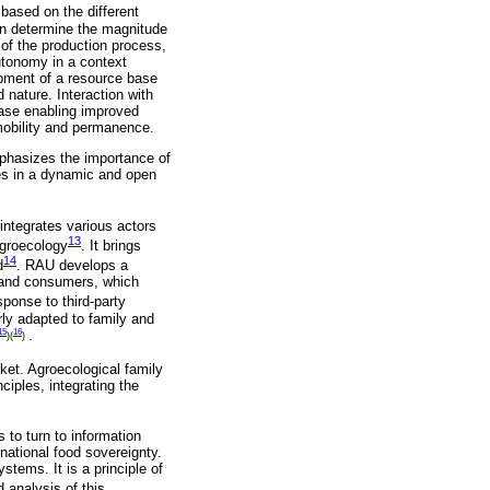
based on the different
ion determine the magnitude
y of the production process,
utonomy in a context
opment of a resource base
nature. Interaction with
base enabling improved
mobility and permanence.
mphasizes the importance of
gies in a dynamic and open
ntegrates various actors
13
agroecology
. It brings
14
d
. RAU develops a
, and consumers, which
ponse to third-party
rly adapted to family and
15
16
.
)(
)
ket. Agroecological family
ciples, integrating the
 to turn to information
national food sovereignty.
stems. It is a principle of
d analysis of this