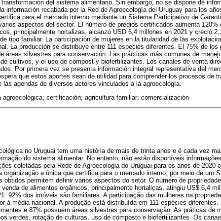
transformación del sistema alimentario. Sin embargo, no se dispone de infor
 la información recabada por la Red de Agroecología del Uruguay para los añ
certifica para el mercado interno mediante un Sistema Participativo de Garant
 varios aspectos del sector. El número de predios certificados aumenta 120% 
cos, principalmente hortalizas, alcanzó USD 6,4 millones en 2021 y creció 2
e tipo familiar. La participación de mujeres en la titularidad de las explotaci
nal. La producción se distribuye entre 111 especies diferentes. El 75% de los
de áreas silvestres para conservación. Las prácticas más comunes de manejo
de cultivos, y el uso de compost y biofertilizantes. Los canales de venta dir
dos. Por primera vez se presenta información integral representativa del mer
espera que estos aportes sean de utilidad para comprender los procesos de tr
de las agendas de diversos actores vinculados a la agroecología.
a agroecológica; certificación; agricultura familiar; comercialización
oecológica no Uruguai tem uma história de mais de trinta anos e é cada vez 
formação do sistema alimentar. No entanto, não estão disponíveis informaçõe
ações coletadas pela Rede de Agroecologia do Uruguai para os anos de 2020 
 organização a única que certifica para o mercado interno, por meio de um 
os obtidos permitem definir vários aspectos do setor. O número de propriedad
 venda de alimentos orgânicos, principalmente hortaliças, atingiu US$ 6,4 m
21. 92% dos imóveis são familiares. A participação das mulheres na propried
or à média nacional. A produção está distribuída em 111 espécies diferentes
mentes e 87% possuem áreas silvestres para conservação. As práticas de m
 verdes, rotação de culturas, uso de composto e biofertilizantes. Os canai