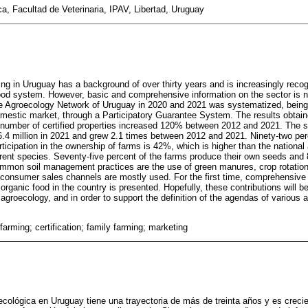
ca, Facultad de Veterinaria, IPAV, Libertad, Uruguay
ng in Uruguay has a background of over thirty years and is increasingly recog
food system. However, basic and comprehensive information on the sector is n
he Agroecology Network of Uruguay in 2020 and 2021 was systematized, being 
domestic market, through a Participatory Guarantee System. The results obtain
 number of certified properties increased 120% between 2012 and 2021. The sa
4 million in 2021 and grew 2.1 times between 2012 and 2021. Ninety-two perc
icipation in the ownership of farms is 42%, which is higher than the national
erent species. Seventy-five percent of the farms produce their own seeds and
mmon soil management practices are the use of green manures, crop rotation
to-consumer sales channels are mostly used. For the first time, comprehensive
organic food in the country is presented. Hopefully, these contributions will b
 agroecology, and in order to support the definition of the agendas of various a
farming; certification; family farming; marketing
roecológica en Uruguay tiene una trayectoria de más de treinta años y es crec