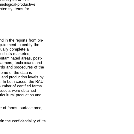
hnological-productive
antee systems for
d in the reports from on-
quirement to certify the
nually complete a
products marketed,
ontaminated areas, post-
farmers, technicians and
rds and procedures of the
Some of the data is
a and production levels by
s. In both cases, the RAU
number of certified farms
oducts were obtained
icultural production and
r of farms, surface area,
n the confidentiality of its