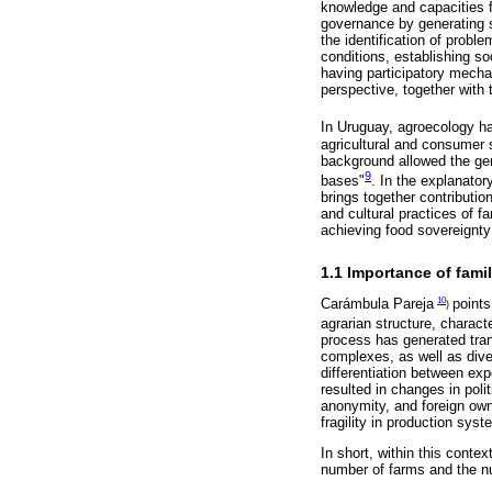
knowledge and capacities f
governance by generating 
the identification of probl
conditions, establishing so
having participatory mecha
perspective, together with
In Uruguay, agroecology ha
agricultural and consumer 
background allowed the gen
9
bases"
. In the explanato
brings together contribution
and cultural practices of 
achieving food sovereignty 
1.1 Importance of fami
10
Carámbula Pareja
points
)
agrarian structure, charact
process has generated tran
complexes, as well as diver
differentiation between exp
resulted in changes in poli
anonymity, and foreign own
fragility in production syst
In short, within this contex
number of farms and the n