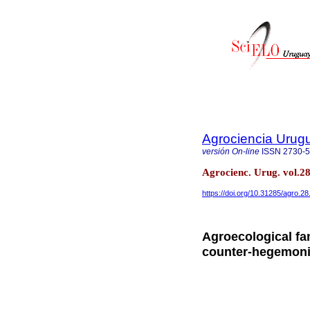
Agrociencia Urug
versión On-line
ISSN
2730-
Agrocienc. Urug. vol.
https://doi.org/10.31285/agro.28
Agroecological fa
counter-hegemonic