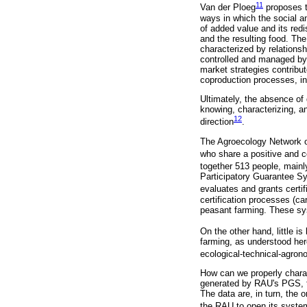
11
Van der Ploeg
proposes th
ways in which the social a
of added value and its redi
and the resulting food. Th
characterized by relations
controlled and managed by 
market strategies contribu
coproduction processes, i
Ultimately, the absence of
knowing, characterizing, an
12
direction
.
The Agroecology Network o
who share a positive and c
together 513 people, mainly
Participatory Guarantee Sy
evaluates and grants cert
certification processes (ca
peasant farming. These sys
On the other hand, little 
farming, as understood here
ecological-technical-agron
How can we properly charact
generated by RAU's PGS, the
The data are, in turn, the 
the RAU to open its system 