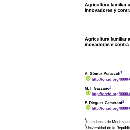
Agricultura familiar
innovadores y contr
Agricultura familiar
inovadoras e contra
1
A. Gómez Perazzoli
http://orcid.org/0000
2
M. I. Gazzano
http://orcid.org/0000
3
F. Dieguez Cameroni
http://orcid.org/0000
1
Intendencia de Montevide
2
Universidad de la Repúbl