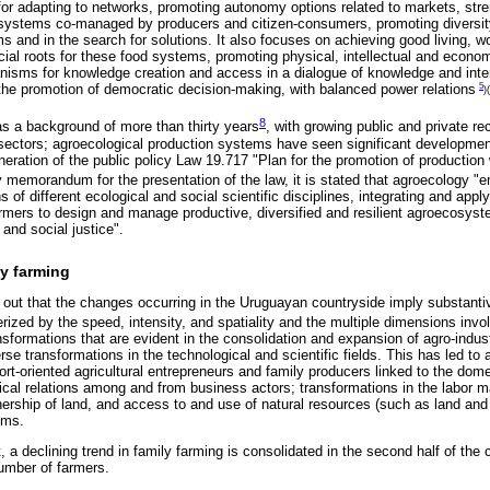
or adapting to networks, promoting autonomy options related to markets, str
systems co-managed by producers and citizen-consumers, promoting diversity 
ems and in the search for solutions. It also focuses on achieving good living, 
cial roots for these food systems, promoting physical, intellectual and econom
nisms for knowledge creation and access in a dialogue of knowledge and inte
5
 the promotion of democratic decision-making, with balanced power relations
)(
8
s a background of more than thirty years
, with growing public and private re
sectors; agroecological production systems have seen significant developmen
eration of the public policy Law 19.717 "Plan for the promotion of production 
ry memorandum for the presentation of the law, it is stated that agroecology "
s of different ecological and social scientific disciplines, integrating and appl
farmers to design and manage productive, diversified and resilient agroecosyst
and social justice".
ly farming
 out that the changes occurring in the Uruguayan countryside imply substanti
erized by the speed, intensity, and spatiality and the multiple dimensions invo
sformations that are evident in the consolidation and expansion of agro-indust
se transformations in the technological and scientific fields. This has led to
ort-oriented agricultural entrepreneurs and family producers linked to the dome
tical relations among and from business actors; transformations in the labor m
ership of land, and access to and use of natural resources (such as land and
ems.
t, a declining trend in family farming is consolidated in the second half of the 
umber of farmers.