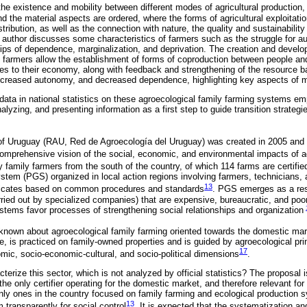
e existence and mobility between different modes of agricultural production, 
nd the material aspects are ordered, where the forms of agricultural exploitat
stribution, as well as the connection with nature, the quality and sustainabilit
e author discusses some characteristics of farmers such as the struggle for a
hips of dependence, marginalization, and deprivation. The creation and devel
farmers allow the establishment of forms of coproduction between people and 
tes to their economy, along with feedback and strengthening of the resource 
ncreased autonomy, and decreased dependence, highlighting key aspects of 
 data in national statistics on these agroecological family farming systems e
alyzing, and presenting information as a first step to guide transition strate
f Uruguay (RAU, Red de Agroecología del Uruguay) was created in 2005 and i
omprehensive vision of the social, economic, and environmental impacts of 
 family farmers from the south of the country, of which 114 farms are certifie
stem (PGS) organized in local action regions involving farmers, technicians
13
ificates based on common procedures and standards
. PGS emerges as a res
rried out by specialized companies) that are expensive, bureaucratic, and poo
tems favor processes of strengthening social relationships and organization
is known about agroecological family farming oriented towards the domestic mar
, is practiced on family-owned properties and is guided by agroecological prin
17
omic, socio-economic-cultural, and socio-political dimensions
.
erize this sector, which is not analyzed by official statistics? The proposal is
 only certifier operating for the domestic market, and therefore relevant for 
only ones in the country focused on family farming and ecological production sy
13
transparently for social control
. It is expected that the systematization an