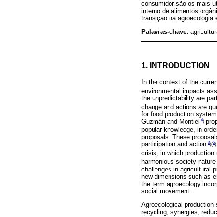
consumidor são os mais ut
interno de alimentos orgâ
transição na agroecologia 
Palavras-chave:
agricultu
1. INTRODUCTION
In the context of the curre
environmental impacts ass
the unpredictability are par
change and actions are que
for food production systems
4
Guzmán and Montiel
pro
)
popular knowledge, in order
proposals. These proposals 
3
5
participation and action
)(
)
crisis, in which production
harmonious society-nature 
challenges in agricultural 
new dimensions such as en
the term agroecology incorpo
social movement.
Agroecological production s
recycling, synergies, redu