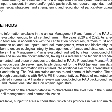
l input to support, improve and/or guide public policies, research agendas, tec
mercial strategies, and strengthening and recognition of participatory guar
ng.
METHODS
the information available in the annual Management Plans forms of the RAU an
 evaluation groups, for all certified farms in the years 2020 and 2021. As a re
ic food seal in accordance with the certification procedures, farmers must an
mation on land use, inputs used, soil management, water and biodiversity, 
en to ensure ecological integrity (management of fences and distances to c
thers). This Management Plan is evaluated (audited) by a team composed of 
arm and review the documentation, taking as a reference the technical standa
13
ocumented, and these processes are detailed in RAU’s Procedures Manual
. 
 a web-accessible server, specifically designed for the PGS (general farm dat
nd commercial information was entered into additional electronic spreadsheet
rt and training. The RAU maintains access to and control of information. The 
through consultations with RAU's PGS representatives. Prices of marketed pr
qualified informants. A literature review was conducted on RAU background, agr
 and international statistics on organic agriculture.
e performed on the entered database to characterize the evolution in the numbe
ty, soil management, and commercialization.
available, subject to RAU authorization, which has protocols in place to maintai