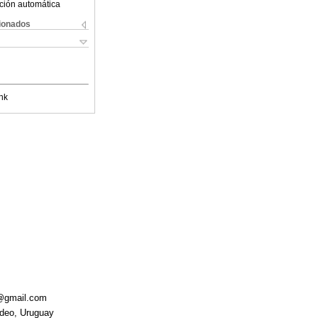
ción automática
cionados
nk
i@gmail.com
ideo, Uruguay