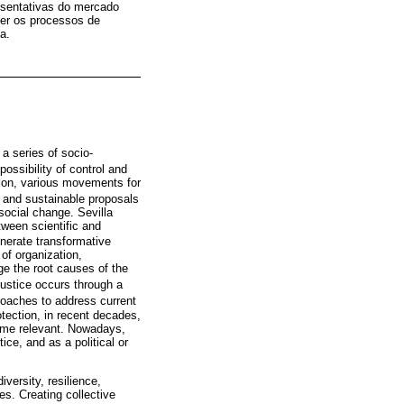
esentativas do mercado
der os processos de
a.
a series of socio-
possibility of control and
tion, various movements for
s and sustainable proposals
social change. Sevilla
tween scientific and
enerate transformative
of organization,
ge the root causes of the
justice occurs through a
roaches to address current
otection, in recent decades,
ome relevant. Nowadays,
ice, and as a political or
versity, resilience,
les. Creating collective