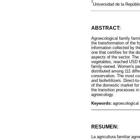
3
Universidad de la Repúbli
ABSTRACT:
Agroecological family farmi
the transformation of the 
information collected by t
one that certifies for the 
aspects of the sector. The
vegetables, reached USD 6.
family-owned. Women's part
distributed among 111 diff
conservation. The most co
and biofertilizers. Direct-
of the domestic market for 
the transition processes in
agroecology.
Keywords:
agroecological 
RESUMEN:
La agricultura familiar ag