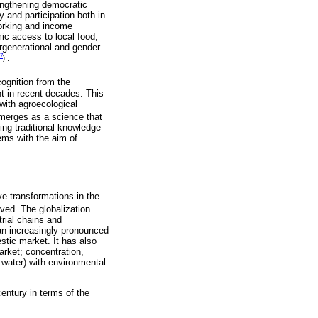
engthening democratic
and participation both in
working and income
ic access to local food,
rgenerational and gender
7
.
)
cognition from the
t in recent decades. This
with agroecological
emerges as a science that
ying traditional knowledge
ems with the aim of
ve transformations in the
lved. The globalization
rial chains and
 an increasingly pronounced
stic market. It has also
arket; concentration,
 water) with environmental
century in terms of the