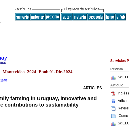
uay
Servicios 
5066
Revista
28 Montevideo 2024 Epub 01-Dic-2024
SciELO
.1140
Articulo
ARTICLES
Inglés 
mily farming in Uruguay, innovative and
Articu
 contributions to sustainability
Referen
Como c
SciELO