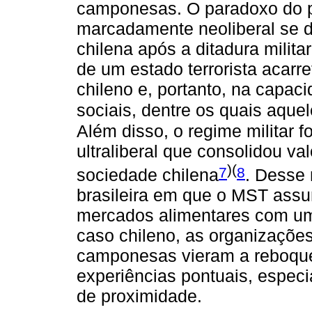
camponesas. O paradoxo do p
marcadamente neoliberal se dá
chilena após a ditadura milita
de um estado terrorista acarre
chileno e, portanto, na capa
sociais, dentre os quais aqu
Além disso, o regime militar f
ultraliberal que consolidou val
)(
7
8
sociedade chilena
. Desse 
brasileira em que o MST ass
mercados alimentares com um
caso chileno, as organizações 
camponesas vieram a reboqu
experiências pontuais, espec
de proximidade.