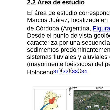
2.2 Área de estudio
El área de estudio correspond
Marcos Juárez, localizada en 
de Córdoba (Argentina,
Figura
Desde el punto de vista geoló
caracteriza por una secuencia
sedimentos predominantemente
sistemas fluviales y aluviales
(mayormente loéssicos) del p
)(
)(
)(
31
32
33
34
Holoceno
.