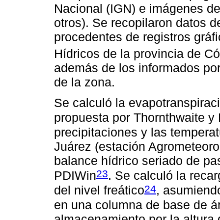
Nacional (IGN) e imágenes de s
otros). Se recopilaron datos de
procedentes de registros gráf
Hídricos de la provincia de C
además de los informados por 
de la zona.
Se calculó la evapotranspirac
propuesta por Thornthwaite y
precipitaciones y las temperat
Juárez (estación Agrometeoro
balance hídrico seriado de pa
23
PDIWin
. Se calculó la reca
24
del nivel freático
, asumiendo
en una columna de base de áre
almacenamiento por la altura 