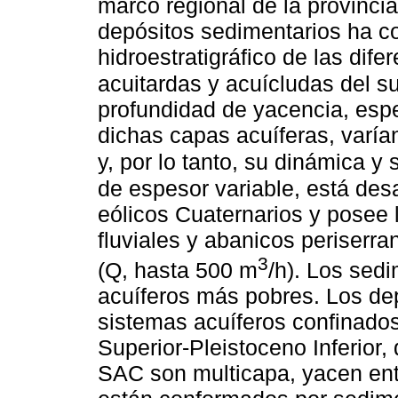
marco regional de la provinci
depósitos sedimentarios ha c
hidroestratigráfico de las dif
acuitardas y acuícludas del s
profundidad de yacencia, esp
dichas capas acuíferas, varía
y, por lo tanto, su dinámica y 
de espesor variable, está desa
eólicos Cuaternarios y posee 
fluviales y abanicos periserr
3
(Q, hasta 500 m
/h). Los sed
acuíferos más pobres. Los dep
sistemas acuíferos confinad
Superior-Pleistoceno Inferior,
SAC son multicapa, yacen ent