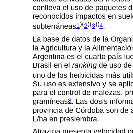
conlleva el uso de paquetes 
reconocidos impactos en suel
)(
)(
)(
1
2
3
4
subterráneas
.
La base de datos de la Organ
la Agricultura y la Alimentaci
Argentina es el cuarto país l
Brasil en el
ranking
de uso de 
uno de los herbicidas más util
Su uso es extensivo y se aplic
para el control de malezas, pr
8
gramíneas
. Las dosis inform
provincia de Córdoba son de 
L/ha en presiembra.
Atrazina presenta velocidad d