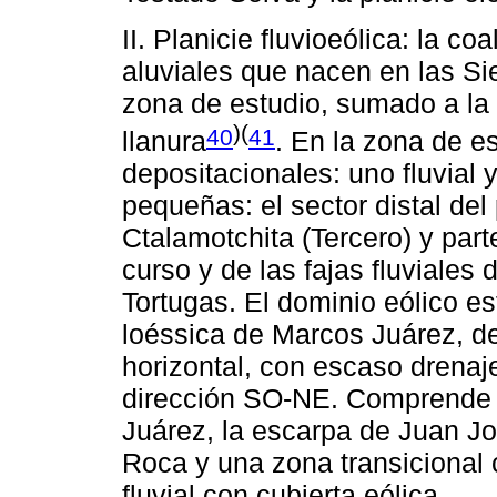
II. Planicie fluvioeólica: la 
aluviales que nacen en las Si
zona de estudio, sumado a la
)(
40
41
llanura
. En la zona de e
depositacionales: uno fluvial 
pequeñas: el sector distal del
Ctalamotchita (Tercero) y parte
curso y de las fajas fluviales 
Tortugas. El dominio eólico es
loéssica de Marcos Juárez, d
horizontal, con escaso drena
dirección SO-NE. Comprende la
Juárez, la escarpa de Juan Jo
Roca y una zona transicional 
fluvial con cubierta eólica.