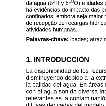
2
18
da água (δ
H y δ
O) e idades 
há evidências do impacto das pr
confinados, embora seja maior no
de recepção de recargas hídric
atividades humanas.
Palavras-chave:
idades; atrazi
1. INTRODUCCIÓN
La disponibilidad de los recur
disminuyendo debido a la ext
la calidad del agua. En áreas
con el agua son de diversa í
relevantes es la contaminaci
difusas derivadas del modelo d