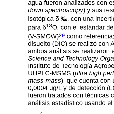
agua fueron analizados con e
down spectroscopy
) y sus re
isotópica δ ‰, con una incer
18
para δ
O, con el estándar d
29
(V-SMOW)
como referencia
disuelto (DIC) se realizó con 
ambos análisis se realizaron
Science and Technology Orga
Instituto de Tecnología Agrop
UHPLC-MSMS (
ultra high pe
mass-mass
), que cuenta con 
0,0004 μg/L y de detección (L
fueron tratados con técnicas 
análisis estadístico usando 