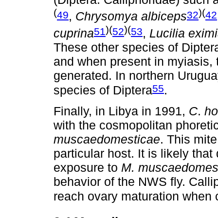
(
)(
49
32
42
,
Chrysomya albiceps
)(
)(
51
52
53
cuprina
,
Lucilia exim
These other species of Dipte
and when present in myiasis, 
generated. In northern Urugu
55
species of Diptera
.
Finally, in Libya in 1991,
C
.
ho
with the cosmopolitan phoreti
muscaedomesticae
. This mite
particular host. It is likely th
exposure to
M. muscaedomes
behavior of the NWS fly. Calli
reach ovary maturation when ca