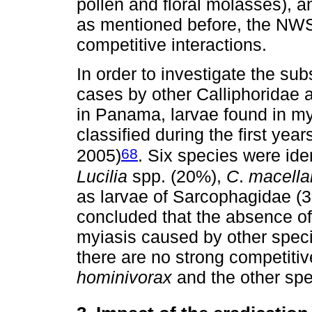
pollen and floral molasses), an
as mentioned before, the NWS
competitive interactions.
In order to investigate the sub
cases by other Calliphoridae a
in Panama, larvae found in m
classified during the first yea
68
2005)
. Six species were ide
Lucilia
spp. (20%),
C
.
macella
as larvae of Sarcophagidae (
concluded that the absence o
myiasis caused by other speci
there are no strong competiti
hominivorax
and the other sp