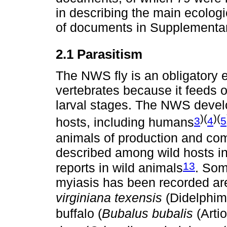
in describing the main ecologic
of documents in Supplementar
2.1 Parasitism
The NWS fly is an obligatory 
vertebrates because it feeds on 
larval stages. The NWS develops
)(
)(
3
4
5
hosts, including humans
animals of production and co
described among wild hosts in
13
reports in wild animals
. Som
myiasis has been recorded ar
virginiana texensis
(Didelphim
buffalo (
Bubalus bubalis
(Arti