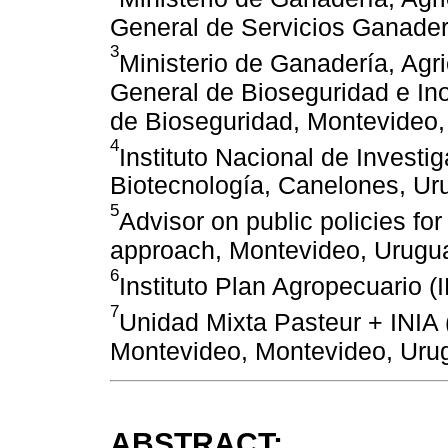
General de Servicios Ganade
3
Ministerio de Ganadería, Agr
General de Bioseguridad e In
de Bioseguridad, Montevideo
4
Instituto Nacional de Investi
Biotecnología, Canelones, Ur
5
Advisor on public policies fo
approach, Montevideo, Urugu
6
Instituto Plan Agropecuario 
7
Unidad Mixta Pasteur + INIA 
Montevideo, Montevideo, Uru
ABSTRACT: