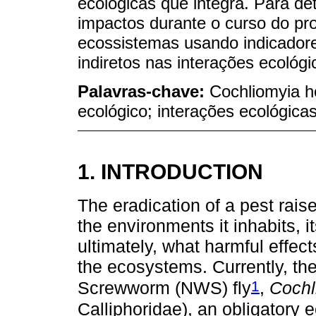
ecológicas que integra. Para de
impactos durante o curso do p
ecossistemas usando indicadores
indiretos nas interações ecológ
Palavras-chave:
Cochliomyia h
ecológico; interações ecológica
1. INTRODUCTION
The eradication of a pest rais
the environments it inhabits, i
ultimately, what harmful effec
the ecosystems. Currently, th
1
Screwworm (NWS) fly
,
Cochl
Calliphoridae), an obligatory 