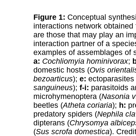
Figure 1:
Conceptual synthesi
interactions network obtained f
are those that may play an imp
interaction partner of a speci
examples of assemblages of sp
a:
Cochliomyia hominivorax
;
b
domestic hosts (
Ovis orientali
bezoarticus
);
e:
ectoparasites t
sanguineus
);
f-i:
parasitoids a
microhymenoptera (
Nasonia vi
beetles (
Atheta coriaria
);
h:
pr
predatory spiders (
Nephila cla
dipterans (
Chrysomya albicep
(
Sus scrofa domestica
). Credi