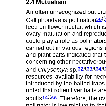
2.4 Mutualism
An often unrecognized but cru
)(
56
Calliphoridae is pollination
feed on flower nectar, which is 
ovary maturation and reproduc
could play a role as pollinator
carried out in various regions 
and plant baits indicated th
concerning other nectarivorou
)(
)(
)(
62
63
64
and
Chrysomya
sp.
resources' availability for ne
introduced by the baited traps
noted that rotten liver baits
)(
14
66
adults
. Therefore, the ov
pollinator is low relative to tha