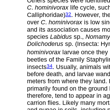
Others species were identifie
C
.
hominivorax
life cycle, su
32
Calliphoridae)
. However, the
over
C
.
hominivorax
is low sin
and its association causes mo
species
Labidus
sp.,
Nomamy
Dolichoderus
sp. (Insecta: H
hominivorax
larvae once they 
beetles of the Family Staphylin
34
insects
. Usually, animals wi
before death, and larvae wan
meters from where they land. I
primarily found on the ground
therefore, tend to appear in a
carrion flies. Likely many mor
and pupae in soils, including 