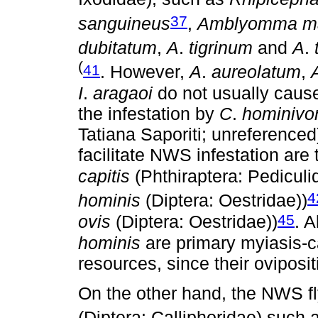
37
sanguineus
,
Amblyomma m
dubitatum
,
A
.
tigrinum
and
A
.
(
41
. However,
A
.
aureolatum
,
I
.
aragaoi
do not usually cause
the infestation by
C
.
hominivo
Tatiana Saporiti; unreferenced
facilitate NWS infestation are
capitis
(Phthiraptera: Pediculi
4
hominis
(Diptera: Oestridae))
45
ovis
(Diptera: Oestridae))
. 
hominis
are primary myiasis-ca
resources, since their oviposit
On the other hand, the NWS fly
(Diptera: Calliphoridae) such