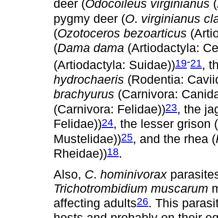
deer (
Odocoileus virginianus
(
pygmy deer (
O
.
virginianus c
(
Ozotoceros bezoarticus
(Arti
(
Dama dama
(Artiodactyla: Ce
-
19
21
(Artiodactyla: Suidae))
, t
hydrochaeris
(Rodentia: Cavii
brachyurus
(Carnivora: Canida
23
(Carnivora: Felidae))
, the ja
24
Felidae))
, the lesser grison (
25
Mustelidae))
, and the rhea (
18
Rheidae))
.
Also,
C
.
hominivorax
parasite
Trichotrombidium muscarum
m
26
affecting adults
. This paras
hosts and probably on their e