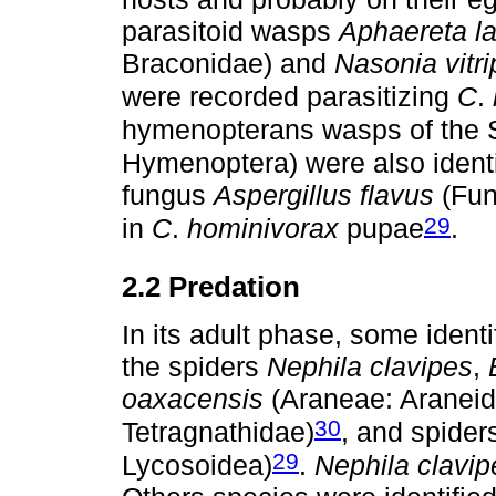
parasitoid wasps
Aphaereta l
Braconidae) and
Nasonia vitr
were recorded parasitizing
C
.
hymenopterans wasps of the S
Hymenoptera) were also identi
fungus
Aspergillus flavus
(Fun
29
in
C
.
hominivorax
pupae
.
2.2 Predation
In its adult phase, some ident
the spiders
Nephila clavipes
,
oaxacensis
(Araneae: Aranei
30
Tetragnathidae)
, and spider
29
Lycosoidea)
.
Nephila clavip