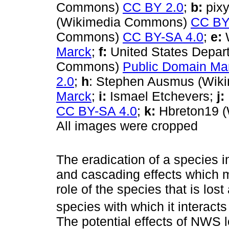
Commons)
CC BY 2.0
;
b:
pixy
(Wikimedia Commons)
CC BY
Commons)
CC BY-SA 4.0
;
e:
Marck
;
f:
United States Depart
Commons)
Public Domain Ma
2.0
;
h
: Stephen Ausmus (Wi
Marck
;
i:
Ismael Etchevers;
j:
CC BY-SA 4.0
;
k:
Hbreton19 
All images were cropped
The eradication of a species i
and cascading effects which 
role of the species that is lost
species with which it interacts
The potential effects of NWS l