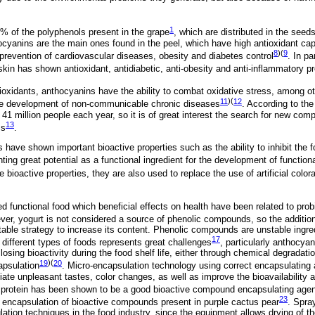
1
 of the polyphenols present in the grape
, which are distributed in the see
yanins are the main ones found in the peel, which have high antioxidant ca
8
)(
9
prevention of cardiovascular diseases, obesity and diabetes control
. In pa
kin has shown antioxidant, antidiabetic, anti-obesity and anti-inflammatory pr
oxidants, anthocyanins have the ability to combat oxidative stress, among ot
11
)(
12
 the development of non-communicable chronic diseases
. According to th
41 million people each year, so it is of great interest the search for new co
13
ss
.
 have shown important bioactive properties such as the ability to inhibit the f
nting great potential as a functional ingredient for the development of function
 bioactive properties, they are also used to replace the use of artificial colora
d functional food which beneficial effects on health have been related to prob
ver, yogurt is not considered a source of phenolic compounds, so the addition 
table strategy to increase its content. Phenolic compounds are unstable ingre
17
to different types of foods represents great challenges
, particularly anthocya
sing bioactivity during the food shelf life, either through chemical degradation
19
)(
20
apsulation
. Micro-encapsulation technology using correct encapsulating 
iate unpleasant tastes, color changes, as well as improve the bioavailability an
protein has been shown to be a good bioactive compound encapsulating agen
23
he encapsulation of bioactive compounds present in purple cactus pear
. Spra
tion techniques in the food industry, since the equipment allows drying of the