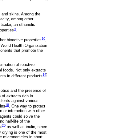
ds and skins. Among the
pacity, among other
rticular, an ethanolic
9
operties
.
10
her bioactive properties
,
e World Health Organization
mponents that promote the
ormation of reactive
al foods. Not only extracts
14
)
nts in different products
iotics and the presence of
of extracts rich in
dients against various
18
nins
. One way to protect
 or interaction with other
agents could solve the
d half-life of the
20
t
as well as inulin, since
y drying is one of the most
 microparticles in short