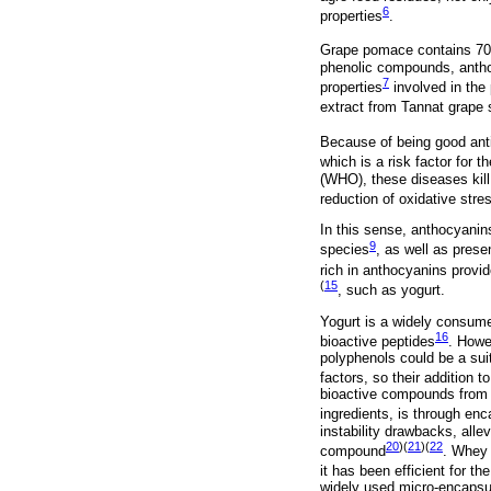
6
properties
.
Grape pomace contains 70%
phenolic compounds, anthoc
7
properties
involved in the 
extract from Tannat grape s
Because of being good anti
which is a risk factor for
(WHO), these diseases kill 
reduction of oxidative stre
In this sense, anthocyanins
9
species
, as well as prese
rich in anthocyanins provide
(
15
, such as yogurt.
Yogurt is a widely consume
16
bioactive peptides
. Howe
polyphenols could be a sui
factors, so their addition 
bioactive compounds from lo
ingredients, is through enc
instability drawbacks, allev
20
)(
21
)(
22
compound
. Whey 
it has been efficient for t
widely used micro-encapsula