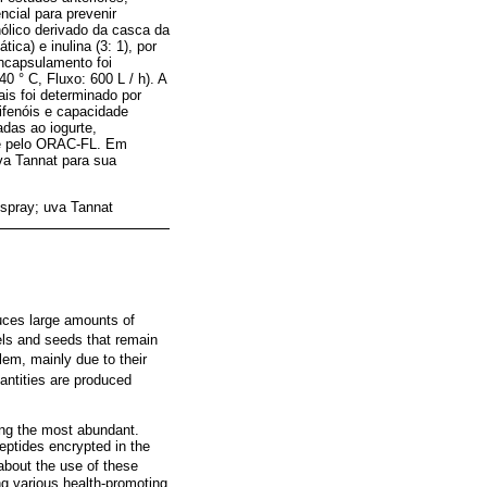
ncial para prevenir
ólico derivado da casca da
ica) e inulina (3: 1), por
encapsulamento foi
 ° C, Fluxo: 600 L / h). A
ais foi determinado por
ifenóis e capacidade
adas ao iogurte,
nte pelo ORAC-FL. Em
va Tannat para sua
 spray; uva Tannat
uces large amounts of
ls and seeds that remain
em, mainly due to their
uantities are produced
ing the most abundant.
eptides encrypted in the
 about the use of these
ng various health-promoting