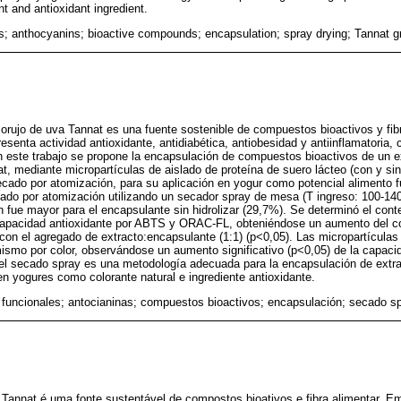
nt and antioxidant ingredient.
ds; anthocyanins; bioactive compounds; encapsulation; spray drying; Tannat g
orujo de uva Tannat es una fuente sostenible de compuestos bioactivos y fibr
senta actividad antioxidante, antidiabética, antiobesidad y antiinflamatoria, 
 este trabajo se propone la encapsulación de compuestos bioactivos de un ex
t, mediante micropartículas de aislado de proteína de suero lácteo (con y sin 
 secado por atomización, para su aplicación en yogur como potencial alimento 
ado por atomización utilizando un secador spray de mesa (T ingreso: 100-140 
n fue mayor para el encapsulante sin hidrolizar (29,7%). Se determinó el conte
a capacidad antioxidante por ABTS y ORAC-FL, obteniéndose un aumento del co
con el agregado de extracto:encapsulante (1:1) (p<0,05). Las micropartículas
mismo por color, observándose un aumento significativo (p<0,05) de la capaci
l secado spray es una metodología adecuada para la encapsulación de extr
en yogures como colorante natural e ingrediente antioxidante.
 funcionales; antocianinas; compuestos bioactivos; encapsulación; secado s
Tannat é uma fonte sustentável de compostos bioativos e fibra alimentar. Em