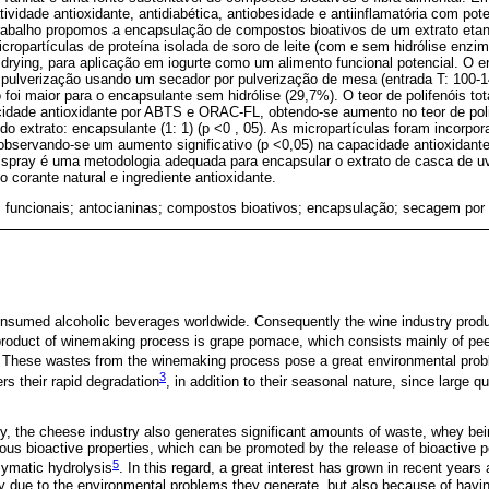
vidade antioxidante, antidiabética, antiobesidade e antiinflamatória com pote
rabalho propomos a encapsulação de compostos bioativos de um extrato etan
ropartículas de proteína isolada de soro de leite (com e sem hidrólise enzimát
drying, para aplicação em iogurte como um alimento funcional potencial. O 
pulverização usando um secador por pulverização de mesa (entrada T: 100-140
 foi maior para o encapsulante sem hidrólise (29,7%). O teor de polifenóis tot
acidade antioxidante por ABTS e ORAC-FL, obtendo-se aumento no teor de pol
o extrato: encapsulante (1: 1) (p <0 , 05). As micropartículas foram incorpor
, observando-se um aumento significativo (p <0,05) na capacidade antioxida
spray é uma metodologia adequada para encapsular o extrato de casca de u
 corante natural e ingrediente antioxidante.
 funcionais; antocianinas; compostos bioativos; encapsulação; secagem por
onsumed alcoholic beverages worldwide. Consequently the wine industry prod
roduct of winemaking process is grape pomace, which consists mainly of pee
. These wastes from the winemaking process pose a great environmental probl
3
ers their rapid degradation
, in addition to their seasonal nature, since large q
ry, the cheese industry also generates significant amounts of waste, whey be
s bioactive properties, which can be promoted by the release of bioactive p
5
zymatic hydrolysis
. In this regard, a great interest has grown in recent years
ly due to the environmental problems they generate, but also because of havi