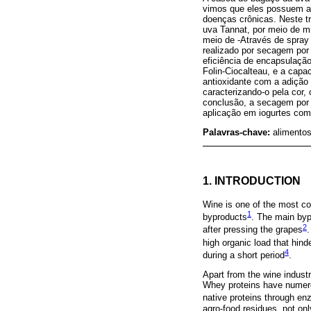
vimos que eles possuem ati
doenças crônicas. Neste t
uva Tannat, por meio de mic
meio de -Através de spray 
realizado por secagem por 
eficiência de encapsulação
Folin-Ciocalteau, e a cap
antioxidante com a adição d
caracterizando-o pela cor
conclusão, a secagem por 
aplicação em iogurtes como
Palavras-chave:
alimentos
1. INTRODUCTION
Wine is one of the most c
1
byproducts
. The main byp
2
after pressing the grapes
high organic load that hind
4
during a short period
.
Apart from the wine indust
Whey proteins have numerou
native proteins through en
agro-food residues, not on