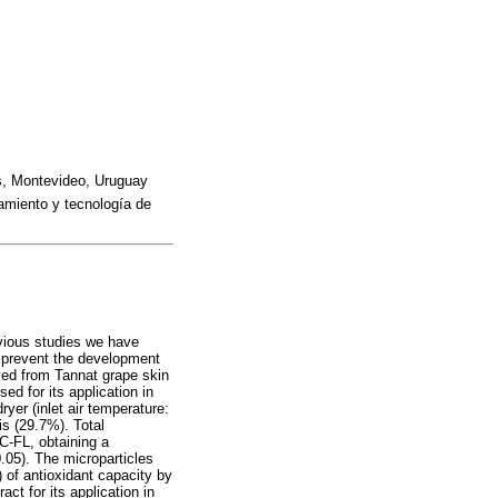
s, Montevideo, Uruguay
amiento y tecnología de
evious studies we have
to prevent the development
ived from Tannat grape skin
ed for its application in
yer (inlet air temperature:
is (29.7%). Total
C-FL, obtaining a
.05). The microparticles
) of antioxidant capacity by
ct for its application in