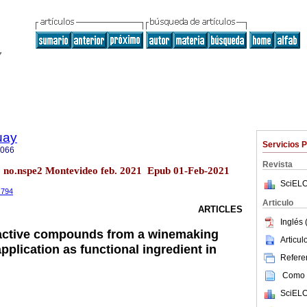
uay
Servicios 
5066
Revista
5 no.nspe2 Montevideo feb. 2021 Epub 01-Feb-2021
SciELO
.794
Articulo
ARTICLES
Inglés 
active compounds from a winemaking
Articu
application as functional ingredient in
Referen
Como c
SciELO