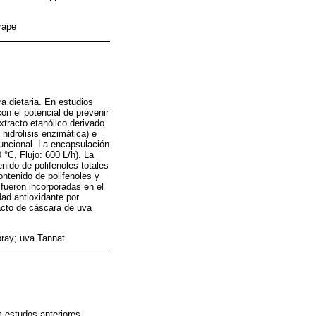
rape
a dietaria. En estudios
con el potencial de prevenir
tracto etanólico derivado
hidrólisis enzimática) e
funcional. La encapsulación
°C, Flujo: 600 L/h). La
nido de polifenoles totales
ntenido de polifenoles y
 fueron incorporadas en el
dad antioxidante por
acto de cáscara de uva
pray; uva Tannat
 estudos anteriores,