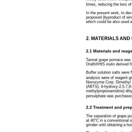
times, reducing the loss of 
In the present work, to dev
proposed (byproduct of win
which could be also used a
2. MATERIALS AN
2.1 Materials and reag
Tannat grape pomace was p
Orafti®HIS inulin derived 
Buffer solution salts were 
analysis were of reagent g
Novozyme Corp. Dimethyl su
(ABTS), 6-hydroxy-2,5,7,8-t
methylpropionamidine) dih
persulphate was purchased
2.2 Treatment and prep
The separation of grape po
at 40°C in a conventional 
grinder until obtaining a 