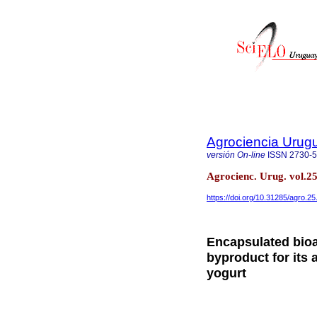
Agrociencia Urug
versión On-line
ISSN
2730-
Agrocienc. Urug. vol.2
https://doi.org/10.31285/agro.25
Encapsulated bio
byproduct for its 
yogurt