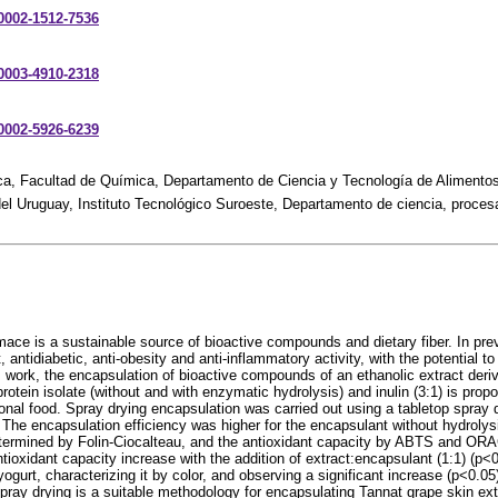
-0002-1512-7536
-0003-4910-2318
-0002-5926-6239
ica, Facultad de Química, Departamento de Ciencia y Tecnología de Alimento
el Uruguay, Instituto Tecnológico Suroeste, Departamento de ciencia, proces
ace is a sustainable source of bioactive compounds and dietary fiber. In pr
t, antidiabetic, anti-obesity and anti-inflammatory activity, with the potential 
is work, the encapsulation of bioactive compounds of an ethanolic extract der
rotein isolate (without and with enzymatic hydrolysis) and inulin (3:1) is propos
ional food. Spray drying encapsulation was carried out using a tabletop spray dr
 The encapsulation efficiency was higher for the encapsulant without hydrolys
termined by Folin-Ciocalteau, and the antioxidant capacity by ABTS and ORA
ioxidant capacity increase with the addition of extract:encapsulant (1:1) (p<0
yogurt, characterizing it by color, and observing a significant increase (p<0.05
ay drying is a suitable methodology for encapsulating Tannat grape skin extra