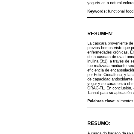
yogurts as a natural colora
Keywords:
functional foo
RESUMEN:
La cáscara proveniente de 
previos hemos visto que pre
enfermedades crónicas. En
de la cáscara de uva Tanna
inulina (3:1), a través de
fue realizada mediante sec
eficiencia de encapsulació
por Folin-Ciocalteau, y l
de capacidad antioxidante 
yogur y se caracterizó el 
ORAC-FL. En conclusión, e
Tannat para su aplicación 
Palabras clave:
alimentos
RESUMO:
A casca do bagaço da uva 