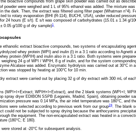
of the bioactive compounds from grape skin powder was carried out as descri
g of powder were weighed and 1 L of 95% ethanol was added. The mixture was l
n the dark. Then, the extract was filtered using filter paper (Whatman n°4). Fo
ted to rotary evaporation (BHI (R-114), BUCHI, USA), under reduced pressure,
for 24 hours (E s/t). E s/t was composed of carbohydrates (15.01 ± 1.34 g/10
1
 ± 0.05 g/100 g of dry sample)
.
rocapsules
he ethanolic extract bioactive compounds, two systems of encapsulating agent
rolyzed whey protein (WPI) and inulin (I) in a 3:1 ratio according to Agnetti 
hey protein (WPIH) and inulin also in a 3:1 ratio. Both systems were prepa
 weighing 24 g of WPI / WPIH, 8 g of inulin, and for the system correspondin
nzyme Alcalase was added. Enzymatic hydrolysis was carried out at 30°C in a
eaction was stopped by heating at 100°C for 10 min.
dry extract were carried out by placing 32 g of dry extract with 300 mL of ea
ms (WPI+I+Extract; WPIH+I+Extract), and the 2 blank systems (WPI+I; WPIH
etop spray dryer EDIBON SSPB (Leganés, Madrid, Spain), obtaining powder sa
mization pressure was 0.14 MPa, the air inlet temperature was 180°C, and t
24
ions were selected according to previous work from our group
. The blank s
ct could not be subjected to spray drying because the anthocyanins precipitat
hrough the equipment. The non-encapsulated extract was heated in a convecti
ture (180°C; E 180).
s were stored at -20°C for subsequent analysis.