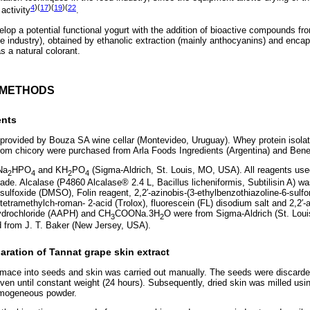
4
)(
17
)(
19
)(
22
activity
.
elop a potential functional yogurt with the addition of bioactive compounds fr
e industry), obtained by ethanolic extraction (mainly anthocyanins) and encap
s a natural colorant.
D METHODS
ents
rovided by Bouza SA wine cellar (Montevideo, Uruguay). Whey protein isola
from chicory were purchased from Arla Foods Ingredients (Argentina) and Bene
Na
HPO
and KH
PO
(Sigma-Aldrich, St. Louis, MO, USA). All reagents use
2
4
2
4
rade. Alcalase (P4860 Alcalase® 2.4 L, Bacillus licheniformis, Subtilisin A) 
lfoxide (DMSO), Folin reagent, 2,2′-azinobis-(3-ethylbenzothiazoline-6-sulf
etramethylch-roman- 2-acid (Trolox), fluorescein (FL) disodium salt and 2,2′-a
ydrochloride (AAPH) and CH
COONa.3H
O were from Sigma-Aldrich (St. Lo
3
2
 from J. T. Baker (New Jersey, USA).
aration of Tannat grape skin extract
mace into seeds and skin was carried out manually. The seeds were discarded
oven until constant weight (24 hours). Subsequently, dried skin was milled usi
homogeneous powder.