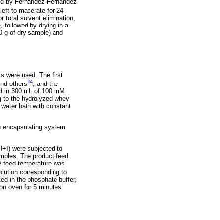
bed by Fernández-Fernández
eft to macerate for 24
r total solvent elimination,
 followed by drying in a
0 g of dry sample) and
s were used. The first
24
and others
, and the
red in 300 mL of 100 mM
g to the hydrolyzed whey
 water bath with constant
ch encapsulating system
+I) were subjected to
mples. The product feed
he feed temperature was
olution corresponding to
ed in the phosphate buffer,
on oven for 5 minutes