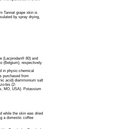
om Tannat grape skin is
sulated by spray drying,
te (Lacprodan® 80) and
o (Belgium), respectively.
d in physic-chemical
was purchased from
onic acid) diammonium salt
zo-bis (2-
uis, MO, USA). Potassium
 while the skin was dried
ng a domestic coffee