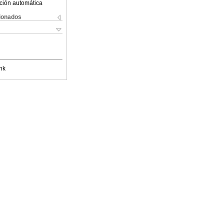
ción automática
cionados
nk