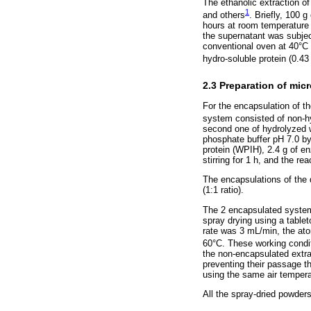
The ethanolic extraction 
1
and others
. Briefly, 100 
hours at room temperature i
the supernatant was subjec
conventional oven at 40°C 
hydro-soluble protein (0.43
2.3 Preparation of mic
For the encapsulation of t
system consisted of non-hyd
second one of hydrolyzed w
phosphate buffer pH 7.0 by
protein (WPIH), 2.4 g of e
stirring for 1 h, and the r
The encapsulations of the 
(1:1 ratio).
The 2 encapsulated syste
spray drying using a tabl
rate was 3 mL/min, the ato
60°C. These working condit
the non-encapsulated extra
preventing their passage t
using the same air tempera
All the spray-dried powder