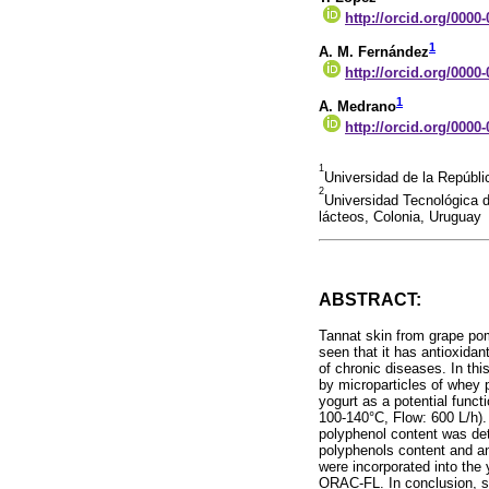
http://orcid.org/0000
1
A. M. Fernández
http://orcid.org/0000
1
A. Medrano
http://orcid.org/0000
1
Universidad de la Repúbl
2
Universidad Tecnológica d
lácteos, Colonia, Uruguay
ABSTRACT:
Tannat skin from grape pom
seen that it has antioxidan
of chronic diseases. In th
by microparticles of whey p
yogurt as a potential funct
100-140°C, Flow: 600 L/h).
polyphenol content was de
polyphenols content and ant
were incorporated into the 
ORAC-FL. In conclusion, spr