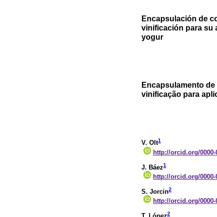
Encapsulación de c
vinificación para su
yogur
Encapsulamento de 
vinificação para apl
1
V. Olt
http://orcid.org/0000
1
J. Báez
http://orcid.org/0000
2
S. Jorcin
http://orcid.org/0000
2
T. López