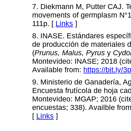
7. Diekmann M, Putter CAJ. Te
movements of germplasm N°16
111p. [
Links
]
8. INASE. Estándares específi
de producción de materiales 
(
Prunus, Malus, Pyrus
y
Cydo
Montevideo: INASE; 2018 (cite
Available from:
https://bit.ly/
9. Ministerio de Ganadería, A
Encuesta frutícola de hoja cad
Montevideo: MGAP; 2016 (cite
encuestas; 338). Availble from
[
Links
]