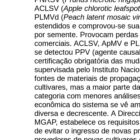
ACLSV (
Apple chlorotic leafspot
PLMVd (
Peach latent mosaic vi
estendidos e comprovou-se sua
por semente. Provocam perdas i
comerciais. ACLSV, ApMV e PL
se detectou PPV (agente causa
certificação obrigatória das mu
supervisada pelo Instituto Nac
fontes de materiais de propagaç
cultivares, mas a maior parte
categoria com menores análises 
econômica do sistema se vê a
diversa e decrescente. A Direcc
MGAP, estabelece os requisitos 
de evitar o ingresso de novas pr
provedores de novas cultivares