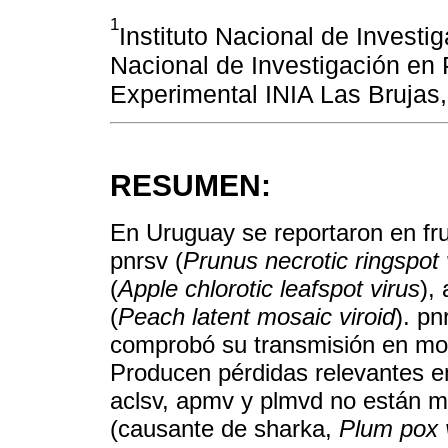
1
Instituto Nacional de Invest
Nacional de Investigación en 
Experimental INIA Las Brujas
RESUMEN:
En Uruguay se reportaron en fru
pnrsv (
Prunus necrotic ringspot 
(
Apple chlorotic leafspot virus
),
(
Peach latent mosaic viroid
). p
comprobó su transmisión en mon
Producen pérdidas relevantes en
aclsv, apmv y plmvd no están m
(causante de sharka,
Plum pox 