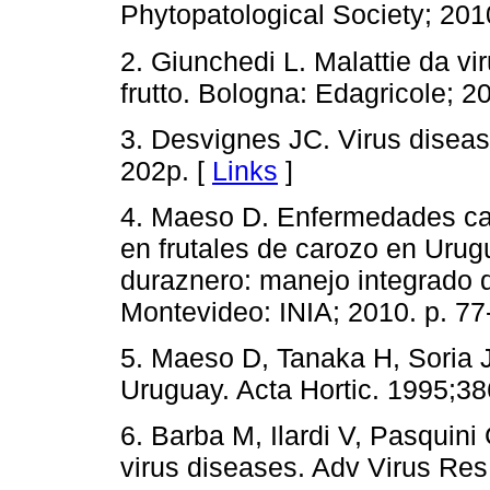
Phytopatological Society; 201
2. Giunchedi L. Malattie da viru
frutto. Bologna: Edagricole; 2
3. Desvignes JC. Virus disease
202p. [
Links
]
4. Maeso D. Enfermedades cau
en frutales de carozo en Urugu
duraznero: manejo integrado 
Montevideo: INIA; 2010. p. 77
5. Maeso D, Tanaka H, Soria J.
Uruguay. Acta Hortic. 1995;38
6. Barba M, Ilardi V, Pasquini
virus diseases. Adv Virus Res