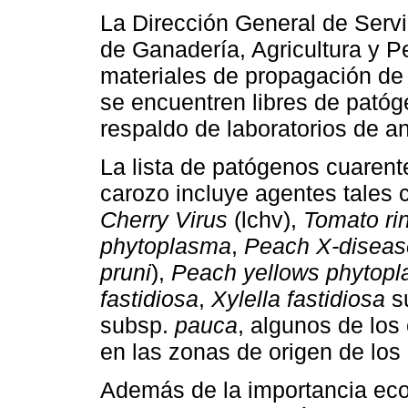
La Dirección General de Servic
de Ganadería, Agricultura y Pe
materiales de propagación de 
se encuentren libres de pató
respaldo de laboratorios de an
La lista de patógenos cuarent
carozo incluye agentes tales
Cherry Virus
(lchv),
Tomato rin
phytoplasma
,
Peach X-diseas
pruni
),
Peach yellows phytop
fastidiosa
,
Xylella fastidiosa
s
subsp.
pauca
, algunos de los
en las zonas de origen de los
Además de la importancia ec