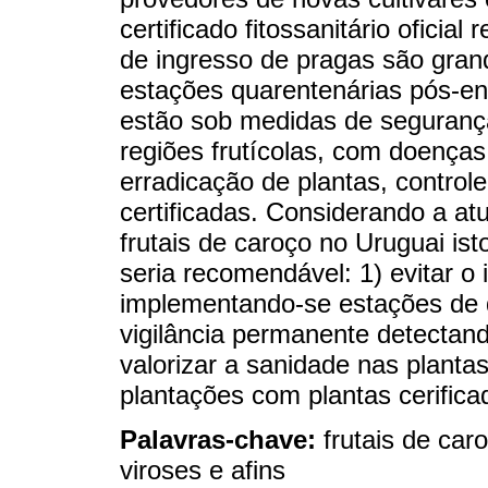
certificado fitossanitário oficia
de ingresso de pragas são gran
estações quarentenárias pós-en
estão sob medidas de seguranç
regiões frutícolas, com doença
erradicação de plantas, controle
certificadas. Considerando a at
frutais de caroço no Uruguai isto
seria recomendável: 1) evitar o
implementando-se estações de q
vigilância permanente detectan
valorizar a sanidade nas plantas
plantações com plantas cerifica
Palavras-chave:
frutais de car
viroses e afins