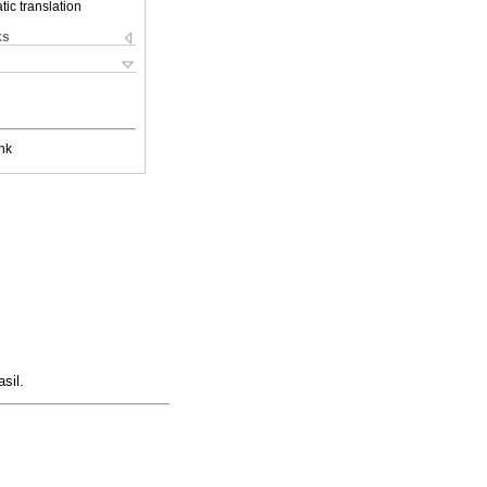
ic translation
ks
nk
sil.