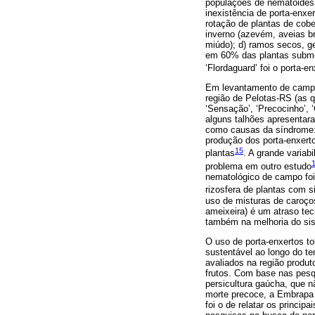
populações de nematoides
inexistência de porta-enxe
rotação de plantas de cob
inverno (azevém, aveias br
miúdo); d) ramos secos, g
em 60% das plantas submeti
‘Flordaguard’ foi o porta-
Em levantamento de campo 
região de Pelotas-RS (as q
‘Sensação’, ‘Precocinho’, 
alguns talhões apresentar
como causas da síndrome: o
produção dos porta-enxerto
15
plantas
. A grande varia
problema em outro estudo
nematológico de campo foi
rizosfera de plantas com 
uso de misturas de caroços
ameixeira) é um atraso te
também na melhoria do sis
O uso de porta-enxertos to
sustentável ao longo do t
avaliados na região produ
frutos. Com base nas pesq
persicultura gaúcha, que n
morte precoce, a Embrapa 
foi o de relatar os princi