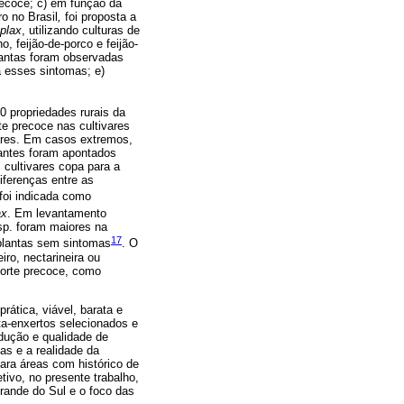
recoce; c) em função da
o no Brasil
,
foi proposta a
plax
, utilizando culturas de
, feijão-de-porco e feijão-
lantas foram observadas
a esses sintomas; e)
 propriedades rurais da
te precoce nas cultivares
vares. Em casos extremos,
tantes foram apontados
 cultivares copa para a
iferenças entre as
foi indicada como
ax
. Em levantamento
p. foram maiores na
17
 plantas sem sintomas
. O
ro, nectarineira ou
morte precoce, como
rática, viável, barata e
ta-enxertos selecionados e
dução e qualidade de
as e a realidade da
ara áreas com histórico de
vo, no presente trabalho,
Grande do Sul e o foco das