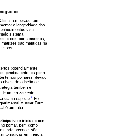
ssegueiro
a Clima Temperado tem
umentar a longevidade dos
 conhecimentos visa
inado sistema
mente com porta-enxertos,
s matrizes são mantidas na
cessos.
ertos potencialmente
e genética entre os porta-
stente nos pomares, devido
es níveis de adoção de
stratégia também é
te de um cruzamento
8
erância na espécie
. Foi
xperimental Musser Farm
al é um fator
icipativo e inicia-se com
do no pomar, bem como
la morte precoce, são
assintomáticas em meio a