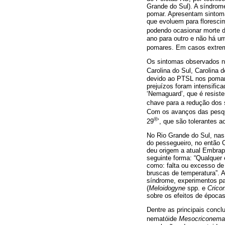
Grande do Sul). A síndrome
pomar. Apresentam sintoma
que evoluem para florescim
podendo ocasionar morte d
ano para outro e não há um
pomares. Em casos extrem
Os sintomas observados n
Carolina do Sul, Carolina 
devido ao PTSL nos pomar
prejuízos foram intensific
‘Nemaguard’, que é resist
chave para a redução dos 
Com os avanços das pesqui
®
29
’, que são tolerantes 
No Rio Grande do Sul, nas
do pessegueiro, no então 
deu origem a atual Embrap
seguinte forma: “Qualquer e
como: falta ou excesso de
bruscas de temperatura”. 
síndrome, experimentos pa
(
Meloidogyne
spp. e
Crico
sobre os efeitos de época
Dentre as principais concl
nematóide
Mesocriconema