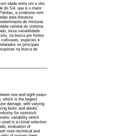
om idade entre um e oito
e do Sul, que é o maior
e Pelotas, a síndrome vem
das pela literatura
 predominante de misturas
idade varietal do sistema
ado, essa variabilidade
 situ
, na busca por fontes
cultivares, espécies e
elatados os principais
pesquisas na busca de
tween one and eight-years-
, which is the largest
cause damage, with varying
ing biotic and abiotic
ndustry for rootstock
netic variability which
used in a clonal selection
do, evaluation of
port main technical and
ality of nursery trees.