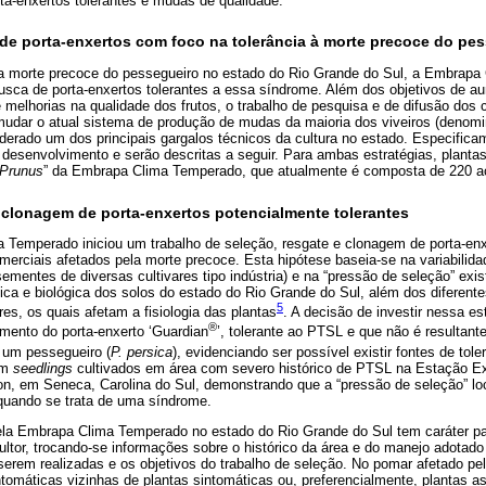
ta-enxertos tolerantes e mudas de qualidade.
 de porta-enxertos com foco na tolerância à morte precoce do pe
a morte precoce do pessegueiro no estado do Rio Grande do Sul, a Embrap
usca de porta-enxertos tolerantes a essa síndrome. Além dos objetivos de a
 melhorias na qualidade dos frutos, o trabalho de pesquisa e de difusão dos
mudar o atual sistema de produção de mudas da maioria dos viveiros (denom
derado um dos principais gargalos técnicos da cultura no estado. Especifica
 desenvolvimento e serão descritas a seguir. Para ambas estratégias, planta
Prunus
” da Embrapa Clima Temperado, que atualmente é composta de 220 a
e clonagem de porta-enxertos potencialmente tolerantes
Temperado iniciou um trabalho de seleção, resgate e clonagem de porta-enx
erciais afetados pela morte precoce. Esta hipótese baseia-se na variabilidad
ementes de diversas cultivares tipo indústria) e na “pressão de seleção” exi
ímica e biológica dos solos do estado do Rio Grande do Sul, além dos diferent
5
ores, os quais afetam a fisiologia das plantas
. A decisão de investir nessa e
®
mento do porta-enxerto ‘Guardian
’, tolerante ao PTSL e que não é resultan
 um pessegueiro (
P. persica
), evidenciando ser possível existir fontes de tol
em
seedlings
cultivados em área com severo histórico de PTSL na Estação E
n, em Seneca, Carolina do Sul, demonstrando que a “pressão de seleção” loc
quando se trata de uma síndrome.
ela Embrapa Clima Temperado no estado do Rio Grande do Sul tem caráter part
ultor, trocando-se informações sobre o histórico da área e do manejo adota
serem realizadas e os objetivos do trabalho de seleção. No pomar afetado pe
tomáticas vizinhas de plantas sintomáticas ou, preferencialmente, plantas 