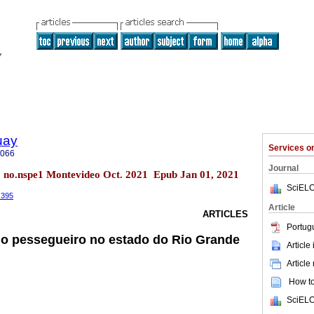
uay
Services 
5066
Journal
5 no.nspe1 Montevideo Oct. 2021 Epub Jan 01, 2021
SciELO
.395
Article
ARTICLES
Portug
do pessegueiro no estado do Rio Grande
Article
Article
How to 
SciELO