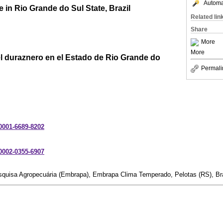
Automat
e in Rio Grande do Sul State, Brazil
Related lin
Share
More
More
l duraznero en el Estado de Rio Grande do
Permali
-0001-6689-8202
-0002-0355-6907
squisa Agropecuária (Embrapa), Embrapa Clima Temperado, Pelotas (RS), Bra