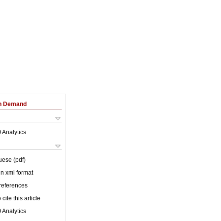
on Demand
 Analytics
uese (pdf)
 in xml format
 references
cite this article
 Analytics