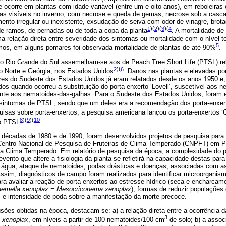
 ocorre em plantas com idade variável (entre um e oito anos), em reboleiras
s visíveis no inverno, com necrose e queda de gemas, necrose sob a casca
ento irregular ou inexistente, exsudação de seiva com odor de vinagre, brot
1
)(
2
)(
3
)(
4
e ramos, de pernadas ou de toda a copa da planta
. A mortalidade de
a relação direta entre severidade dos sintomas ou mortalidade com o nível 
5
os, em alguns pomares foi observada mortalidade de plantas de até 90%
.
o Rio Grande do Sul assemelham-se aos de Peach Tree Short Life (PTSL) re
2
)(
6
do Norte e Geórgia, nos Estados Unidos
. Danos nas plantas e elevadas po
es do Sudeste dos Estados Unidos já eram relatados desde os anos 1950 e,
ados quando ocorreu a substituição do porta-enxerto ‘Lovell’, suscetível aos 
ente aos nematoides-das-galhas. Para o Sudeste dos Estados Unidos, foram 
sintomas de PTSL, sendo que um deles era a recomendação dos porta-enxertos
sas sobre porta-enxertos, a pesquisa americana lançou os porta-enxertos ‘
8
)(
9
)(
10
ao PTSL
.
 décadas de 1980 e de 1990, foram desenvolvidos projetos de pesquisa para
Centro Nacional de Pesquisa de Fruteiras de Clima Temperado (CNPFT) em P
a Clima Temperado. Em relatório de pesquisa da época, a complexidade do 
vento que altere a fisiologia da planta se refletirá na capacidade destas para
 água, ataque de nematoides, podas drásticas e doenças, associadas com as
Assim, diagnósticos de campo foram realizados para identificar microorganis
ra avaliar a reação de porta-enxertos ao estresse hídrico (seca e encharcam
nemella xenoplax = Mesocriconema xenoplax
), formas de reduzir populações
s e intensidade de poda sobre a manifestação da morte precoce.
usões obtidas na época, destacam-se: a) a relação direta entre a ocorrência
3
 xenoplax
, em níveis a partir de 100 nematoides/100 cm
de solo; b) a assoc