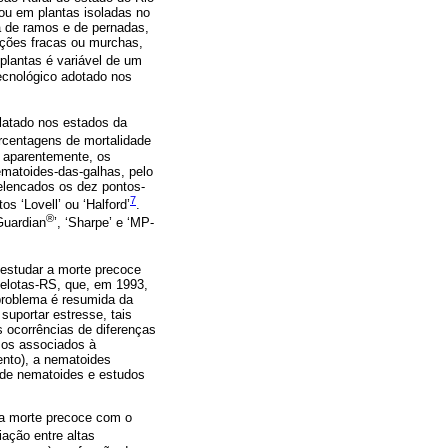
 ou em plantas isoladas no
 de ramos e de pernadas,
ações fracas ou murchas,
 plantas é variável de um
tecnológico adotado nos
latado nos estados da
rcentagens de mortalidade
 aparentemente, os
nematoides-das-galhas, pelo
elencados os dez pontos-
7
 ‘Lovell’ ou ‘Halford’
.
®
Guardian
’, ‘Sharpe’ e ‘MP-
 estudar a morte precoce
elotas-RS, que, em 1993,
problema é resumida da
 suportar estresse, tais
 ocorrências de diferenças
mos associados à
ento), a nematoides
 de nematoides e estudos
 da morte precoce com o
iação entre altas