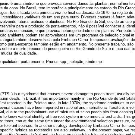
ueiro é uma síndrome que provoca severos danos às plantas, normalmente c
e da copa. No Brasil, tem importância principalmente no estado do Rio Grand
segos. Identificada pela primeira vez no final da década de 1970, na região d
intensidades variáveis de um ano para outro. Diversas causas já foram relata
envolvendo fatores bióticos e abióticos. No Rio Grande do Sul, devido ao uso
nserveira para a produção de porta-enxertos, não é possível conhecer a ident
pomares comerciais, o que provoca heterogeneidade entre plantas. Por outro l
eção ambiental podem ser aproveitadas em um programa de seleção clonal
in
stratégia também desenvolvida pela Embrapa Clima Temperado, avaliações de 
 como porta-enxertos também estão em andamento. No presente trabalho, são r
os sobre a morte precoce do pessegueiro no Rio Grande do Sul e o foco das 
e mudas de qualidade.
qualidade; porta-enxerto; Prunus spp.; seleção; síndrome
 (PTSL) is a syndrome that causes severe damage to peach trees, usually be
scion death. In Brazil, it has importance mainly in the Rio Grande do Sul State
First reported in the Pelotas area, in late 1970s, the syndrome continues to 
veral causes have been reported in national and international literature, involv
Sul, due to the predominant use of mixtures of scion peach pits from canning i
ble to know varietal identity of tree root system in commercial orchards. This ge
 trees, can at the same time under the environmental selection pressure, be 
 for tolerant sources. In another strategy developed by Embrapa Clima Tempera
rspecific hybrids as rootstocks are also underway. In the present paper, we re
L in Rio Grande do Sul and the focus on search for tolerant rootstocks and qu