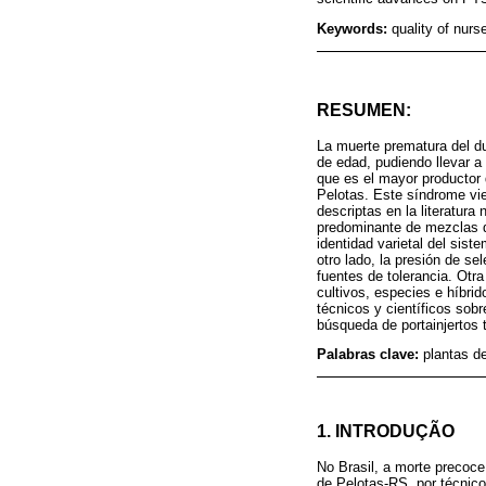
Keywords:
quality of nurs
RESUMEN:
La muerte prematura del d
de edad, pudiendo llevar a
que es el mayor productor 
Pelotas. Este síndrome vie
descriptas en la literatura
predominante de mezclas de
identidad varietal del sis
otro lado, la presión de 
fuentes de tolerancia. Otr
cultivos, especies e híbri
técnicos y científicos sob
búsqueda de portainjertos t
Palabras clave:
plantas de
1. INTRODUÇÃO
No Brasil, a morte precoc
de Pelotas-RS, por técnic