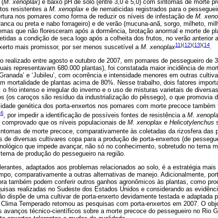
 (
M. xenoplax
) e baixo pH de solo (entre 3,0 e 5,0) com sintomas de morte p
rtos resistentes a
M. xenoplax
e de nematicidas registrados para o pessegueir
ertura nos pomares como forma de reduzir os níveis de infestação de
M. xeno
anca ou preta e nabo forrageiro) e de verão (mucuna-anã, sorgo, milheto, milho
emas que não floresceram após a dormência, brotação anormal e morte de p
das a condição de seca logo após a colheita dos frutos, no verão anterior 
11
)(
12
)(
13
)(
14
enxerto mais promissor, por ser menos suscetível a
M. xenoplax
.
realizado entre agosto e outubro de 2007, em pomares de pessegueiro de 30
uais representavam 680.000 plantas), foi constatada maior incidência de mor
‘Granada’ e ‘Jubileu’, com ocorrência e intensidade menores em outras culti
am mortalidade de plantas acima de 80%. Nesse trabalho, dois fatores impor
 frio intenso e irregular do inverno e o uso de misturas varietais de diversas
s (os caroços são resíduo da industrialização do pêssego), o que promovia d
bilidade genética dos porta-enxertos nos pomares com morte precoce também 
16
, por impedir a identificação de possíveis fontes de resistência a
M. xenopl
 comprovado que os níveis populacionais de
M. xenoplax
e
Helicotylenchus
s
sintomas de morte precoce, comparativamente às coletadas da rizosfera das
 de diversas cultivares copa para a produção de porta-enxertos (de pesseguei
cnológico que impede avançar, não só no conhecimento, sobretudo no tema 
tema de produção do pessegueiro na região.
lerantes, adaptados aos problemas relacionados ao solo, é a estratégia mais p
empo, comparativamente a outras alternativas de manejo. Adicionalmente, por
tora também podem conferir outros ganhos agronômicos às plantas, como pro
uisas realizadas no Sudeste dos Estados Unidos e considerando as evidênci
ão dispõe de uma cultivar de porta-enxerto devidamente testada e adaptada p
Clima Temperado retomou as pesquisas com porta-enxertos em 2007. O objeti
pais avanços técnico-científicos sobre a morte precoce do pessegueiro no Rio 