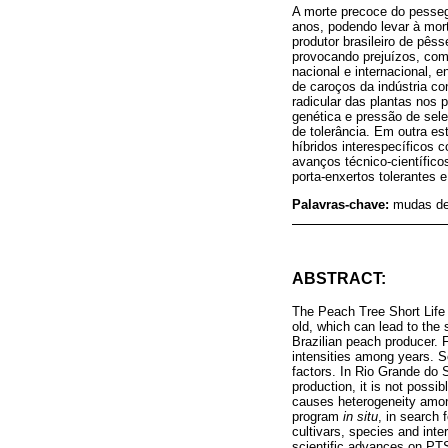
A morte precoce do pesseg
anos, podendo levar à mort
produtor brasileiro de pês
provocando prejuízos, com 
nacional e internacional, 
de caroços da indústria co
radicular das plantas nos 
genética e pressão de sel
de tolerância. Em outra e
híbridos interespecíficos
avanços técnico-científic
porta-enxertos tolerantes 
Palavras-chave:
mudas de 
ABSTRACT:
The Peach Tree Short Life
old, which can lead to the 
Brazilian peach producer. 
intensities among years. Se
factors. In Rio Grande do 
production, it is not possi
causes heterogeneity among
program
in situ
, in search
cultivars, species and inte
scientific advances on PTS