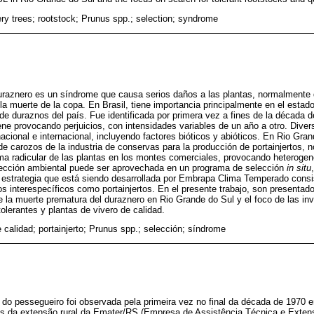
ery trees; rootstock; Prunus spp.; selection; syndrome
uraznero es un síndrome que causa serios daños a las plantas, normalmente 
 la muerte de la copa. En Brasil, tiene importancia principalmente en el estad
de duraznos del país. Fue identificada por primera vez a fines de la década d
ne provocando perjuicios, con intensidades variables de un año a otro. Dive
 nacional e internacional, incluyendo factores bióticos y abióticos. En Rio Gra
 carozos de la industria de conservas para la producción de portainjertos, n
tema radicular de las plantas en los montes comerciales, provocando heterogen
selección ambiental puede ser aprovechada en un programa de selección
in situ
a estrategia que está siendo desarrollada por Embrapa Clima Temperado consi
dos interespecíficos como portainjertos. En el presente trabajo, son presentad
re la muerte prematura del duraznero en Rio Grande do Sul y el foco de las in
olerantes y plantas de vivero de calidad.
 calidad; portainjerto; Prunus spp.; selección; síndrome
e do pessegueiro foi observada pela primeira vez no final da década de 1970
os da extensão rural da Emater/RS (Empresa de Assistência Técnica e Exten