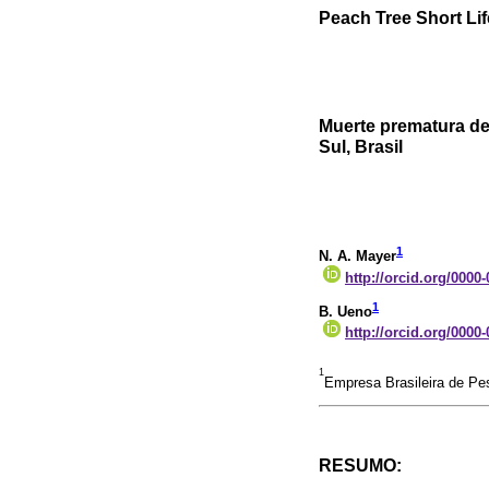
Peach Tree Short Lif
Muerte prematura de
Sul, Brasil
1
N. A. Mayer
http://orcid.org/0000
1
B. Ueno
http://orcid.org/0000
1
Empresa Brasileira de Pe
RESUMO: