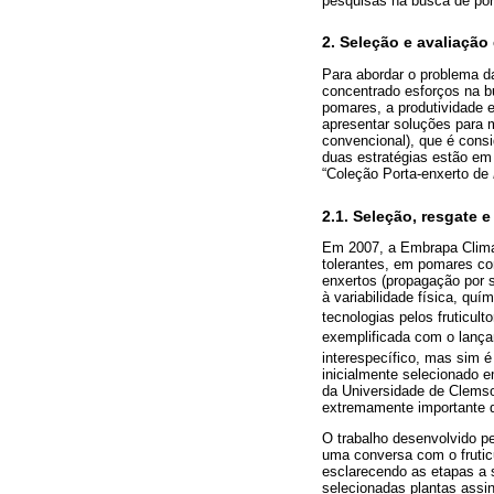
pesquisas na busca de por
2. Seleção e avaliação
Para abordar o problema d
concentrado esforços na b
pomares, a produtividade e
apresentar soluções para 
convencional), que é consi
duas estratégias estão em
“Coleção Porta-enxerto de
2.1. Seleção, resgate 
Em 2007, a Embrapa Clima 
tolerantes, em pomares com
enxertos (propagação por s
à variabilidade física, qu
tecnologias pelos fruticult
exemplificada com o lança
interespecífico, mas sim é
inicialmente selecionado 
da Universidade de Clemso
extremamente importante 
O trabalho desenvolvido p
uma conversa com o frutic
esclarecendo as etapas a 
selecionadas plantas assin