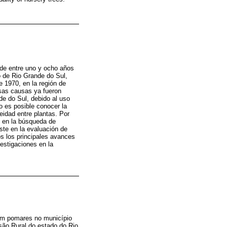
de entre uno y ocho años
o de Rio Grande do Sul,
e 1970, en la región de
rsas causas ya fueron
nde do Sul, debido al uso
o es posible conocer la
eidad entre plantas. Por
, en la búsqueda de
ste en la evaluación de
os los principales avances
vestigaciones en la
 em pomares no município
são Rural do estado do Rio