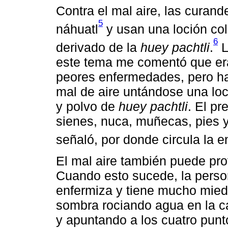
Contra el mal aire, las curan
5
náhuatl
y usan una loción col
6
derivado de la
huey pachtli
.
L
este tema me comentó que era
peores enfermedades, pero ha
mal de aire untándose una lo
y polvo de
huey pachtli
. El pr
sienes, nuca, muñecas, pies y
señaló, por donde circula la e
El mal aire también puede pro
Cuando esto sucede, la perso
enfermiza y tiene mucho mie
sombra rociando agua en la ca
y apuntando a los cuatro pun