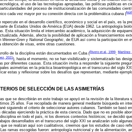
tecnológica, el uso de las tecnologías apropiadas, las políticas públicas en ci
particularidades del proceso de institucionalización de las comunidades científ
Núñ
ico cada vez mayor por su conexión directa con la problemática cubana (
 repercute en el desarrollo científico, económico y social en el país, es la p
 parte de Estados Unidos de América (EUA) desde 1962. La antropología bioló
s. Esta situación limita el intercambio académico, la adquisición de equipam
actualizada. Además, afecta la posibilidad de aplicación a financiamientos ext
ón
Wenner-Gren
y
National Geographic
, de EUA así como la participación en e
a obtención de visas, entre otras cuestiones.
Rivero et al., 1999
Martínez,
sarrollo de la disciplina están documentados en Cuba (
;
hez, 2021
), hasta el momento, no se han visibilizado y sistematizado las des
s por diferentes causas. Esta situación invita a responder la siguiente pregu
pales asimetrías en la práctica bioantropológica en el transcurso del siglo XX
ificar estas y reflexionar sobre los desafíos que representan, mediante ejempl
TERIOS DE SELECCIÓN DE LAS ASIMETRÍAS
as que se describirán en este trabajo se apoyó en la revisión de la literatura 
ltimos 25 años. Fue recopilada de manera general mediante búsqueda en inter
é siguiendo el criterio de seleccionar autores cubanos. También se basó en 
 décadas ejerciendo la práctica de esta ciencia. Dado que no es posible abor
isciplina en todo el país, ni los diversos contextos históricos; se decidió qu
bajos desarrollados en el transcurso del siglo XXI se analizarán solo algunas 
s que se realizan aquí son cualitativos, creemos que los estudios de caso refl
 Las ramas escogidas fueron: antropología nutricional y de la alimentación, an