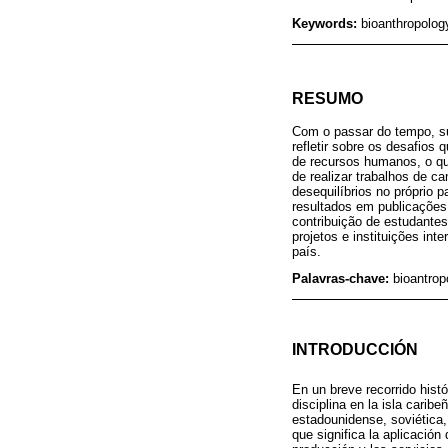
Keywords:
bioanthropolo
RESUMO
Com o passar do tempo, sur
refletir sobre os desafios
de recursos humanos, o que
de realizar trabalhos de c
desequilíbrios no próprio 
resultados em publicações 
contribuição de estudantes
projetos e instituições in
país.
Palavras-chave:
bioantrop
INTRODUCCIÓN
En un breve recorrido histór
disciplina en la isla carib
estadounidense, soviética, 
que significa la aplicación