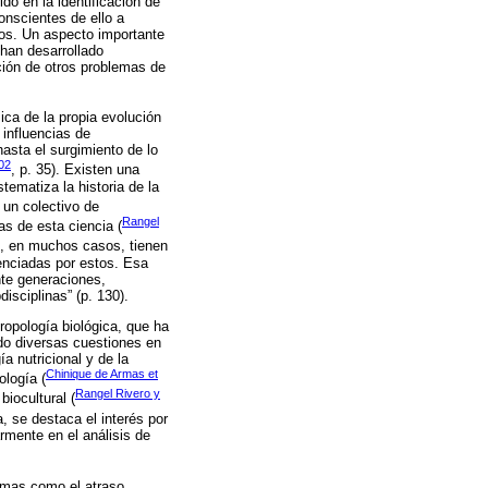
do en la identificación de
onscientes de ello a
ados. Un aspecto importante
 han desarrollado
ción de otros problemas de
ica de la propia evolución
 influencias de
asta el surgimiento de lo
02
, p. 35). Existen una
tematiza la historia de la
 un colectivo de
Rangel
as de esta ciencia (
res, en muchos casos, tienen
enciadas por estos. Esa
nte generaciones,
isciplinas” (p. 130).
opología biológica, que ha
do diversas cuestiones en
a nutricional y de la
Chinique de Armas et
ología (
Rangel Rivero y
biocultural (
, se destaca el interés por
armente en el análisis de
temas como el atraso