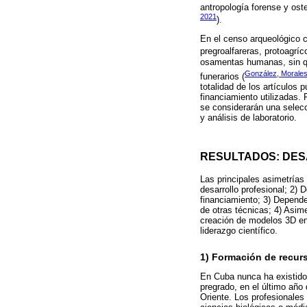
antropología forense y ost
2021
).
En el censo arqueológico c
pregroalfareras, protoagríc
osamentas humanas, sin que
González, Morales
funerarios (
totalidad de los artículos 
financiamiento utilizadas.
se considerarán una selecc
y análisis de laboratorio.
RESULTADOS: DES
Las principales asimetrías
desarrollo profesional; 2) 
financiamiento; 3) Depende
de otras técnicas; 4) Asim
creación de modelos 3D en
liderazgo científico.
1) Formación de recur
En Cuba nunca ha existido 
pregrado, en el último año
Oriente. Los profesionales