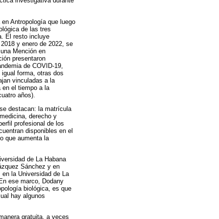
tica investigativa durante
a en Antropología que luego
ológica de las tres
. El resto incluye
e 2018 y enero de 2022, se
n una Mención en
ción presentaron
 pandemia de COVID-19,
 igual forma, otras dos
ajan vinculadas a la
 en el tiempo a la
cuatro años).
se destacan: la matrícula
 medicina, derecho y
rfil profesional de los
cuentran disponibles en el
 lo que aumenta la
niversidad de La Habana
 Vázquez Sánchez y en
 en la Universidad de La
 En ese marco, Dodany
pología biológica, es que
cual hay algunos
 manera gratuita, a veces