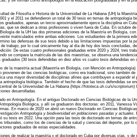
cas, y se forman como antropólogos en la educación posgraduada y en la prác
cultad de Filosofía e Historia de la Universidad de La Habana (UH) la Maestrí
2001 y el 2011 se defendieron un total de 30 tesis en temas de antropología bi
os graduados, apenas un tercio aproximadamente ejerce la disciplina en Cuba
adas, que se dedican a otras profesiones o viven fuera de Cuba. En octubre d
e Biología de la UH las dos primeras ediciones de la Maestría en Biología, co
 veinte matriculados entre ambas ediciones. Los estudiantes de la primera edi
 término las defensas de sus tesis debido a las limitaciones impuestas por la
 de trabajo; por lo cual únicamente hay al día de hoy dos tesis concluidas, de
edición. De estas cuatro profesionales graduadas entre 2020 y 2024, tres trab
ando se compara la matrícula de las dos maestrías, se observa una tendencia
 graduados (30 tesis defendidas en diez años vs cuatro tesis defendidas en 
os de la maestría actual (Maestría en Biología, con Mención en Antropología) 
 provienen de las ciencias biológicas, como era tradicional, sino también de
ica una mayor diversidad de disciplinas afines que contribuyen a expandir el pe
a antropología biológica. También el hecho de que las tesis defendidas se en
a central de la Universidad de La Habana (https://fototeca.uh.cu/s/scriptorium)
aciones desarrolladas.
do en Antropología. En el antiguo Doctorado en Ciencias Biológicas de la U
 Antropología Biológica, y allí se graduaron dos doctoras: en 2011, Vanessa
Armas. En marzo de 2020 se abrió un nuevo Doctorado en Ciencias Biológicas
vestigación
Antropología y biodiversidad en poblaciones pasadas y actuales
.
su tesis en 2022. Una opción para las tesis de doctorado en temas de antro
s tribunales, como los de ciencias de la salud y ciencias del deporte, por lo 
octores graduados de estas especialidades.
iones de realizar la maestría y el doctorado en Cuba por diversas vías, y de