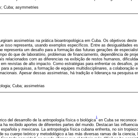
gy; Cuba; asymmetries
giram assimetrias na prática bioantropológica em Cuba. Os objetivos deste a
 que isso representa, usando exemplos específicos. Entre as desigualdades es
 representa um desafio para a formação das futuras gerações de especialist
ampo do que de laboratório, problemas de financiamento, dependência de proje
país relacionados com as diferencias na exibição de restos humanos, dificulda
em revistas de alto impacto. Como estratégias para enfrentar os desafios, p
 para a pesquisas, a formação de equipes multidisciplinares, a colaboração e
ternacionais. Apesar dessas assimetrias, há tradição e liderança na pesquisa e
ologia; Cuba; assimetrias
1
ico del desarrollo de la antropología física o biológica
en Cuba se reconoce q
eña ha recibido aportes de diferentes partes del mundo. Destacan las influenc
española y mexicana. La antropología física cubana enfrenta, no sin tropiezos
 de su cuerpo teórico y metodológico a las más diversas ramas de la ciencia, l