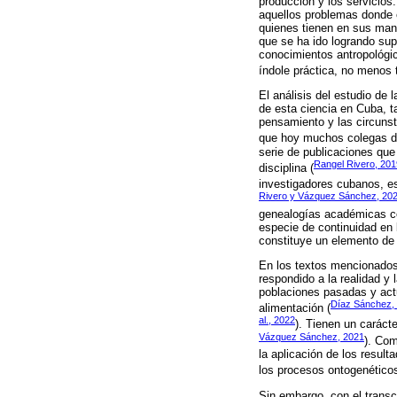
producción y los servicios.
aquellos problemas donde e
quienes tienen en sus manos
que se ha ido logrando supe
conocimientos antropológic
índole práctica, no menos 
El análisis del estudio de 
de esta ciencia en Cuba, t
pensamiento y las circunst
que hoy muchos colegas de 
serie de publicaciones que
Rangel Rivero, 201
disciplina (
investigadores cubanos, es 
Rivero y Vázquez Sánchez, 20
genealogías académicas co
especie de continuidad en 
constituye un elemento de 
En los textos mencionados
respondido a la realidad y
poblaciones pasadas y actu
Díaz Sánchez,
alimentación (
al., 2022
). Tienen un carácte
Vázquez Sánchez, 2021
). Com
la aplicación de los result
los procesos ontogenéticos
Sin embargo, con el transc