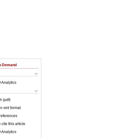
on Demand
 Analytics
h (pdf)
 in xml format
 references
cite this article
 Analytics