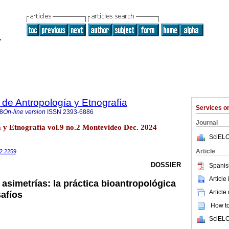
de Antropología y Etnografía
Services 
8
On-line version
ISSN
2393-6886
Journal
a y Etnografía vol.9 no.2 Montevideo Dec. 2024
SciELO
Article
i2.2259
DOSSIER
Spanis
Article
asimetrías: la práctica bioantropológica
Article
afíos
How to 
SciELO