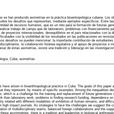
po se han producido asimetrías en la práctica bioantropológica cubana. Los ob
ar sobre los desafíos que representan, mediante ejemplos específicos. Entre l
antidad de recursos humanos, que es un reto para la formación de futuras gen
ealizar trabajo de campo que de laboratorio, problemas con financiamiento p
de proyectos internacionales, desequilibrios en el país relacionados con la d
cultades con la visibilidad de los resultados en las publicaciones en revist
esos desafíos se pueden mencionar: la importante contribución de estudiantes 
isciplinarios, la colaboración foránea equitativa y el apoyo de proyectos e in
sar de estas asimetrías, existe una tradición y liderazgo en las investigacio
ología; Cuba; asimetrías
 have arisen in bioanthropological practice in Cuba. The goals of this paper a
hat they represent, by means of specific examples. Among the inequalities des
which is a challenge for the training and replacement of future generations o
work than laboratory work, problems in finding research funding, dependence on 
try related with different modalities of exhibition of human remains, and difficult
 in high impact journals. As strategies to face the challenges we suggest the co
ation of multidisciplinary teams, balanced foreign collaborations and the suppor
of these asymmetries, there is a tradition and leadership in biological anthropol