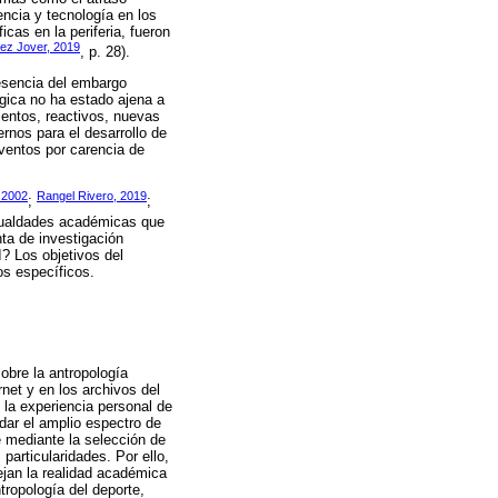
encia y tecnología en los
icas en la periferia, fueron
ez Jover, 2019
, p. 28).
resencia del embargo
gica no ha estado ajena a
ientos, reactivos, nuevas
ernos para el desarrollo de
ventos por carencia de
 2002
Rangel Rivero, 2019
;
;
igualdades académicas que
nta de investigación
I? Los objetivos del
os específicos.
sobre la antropología
net y en los archivos del
la experiencia personal de
dar el amplio espectro de
e mediante la selección de
particularidades. Por ello,
ejan la realidad académica
tropología del deporte,