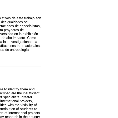
jetivos de este trabajo son
as desigualdades se
eraciones de especialistas,
ara proyectos de
iversidad en la exhibición
as de alto impacto. Como
a las investigaciones, la
stituciones internacionales.
nes de antropología
re to identify them and
cribed are the insufficient
f specialists, greater
international projects,
ies with the visibility of
ntribution of students to
t of international projects
ogy research in the country.