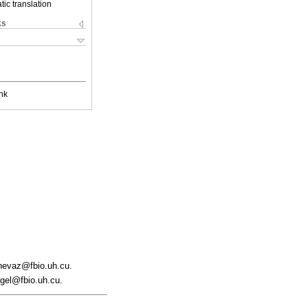
ic translation
ks
nk
nevaz@fbio.uh.cu.
gel@fbio.uh.cu.