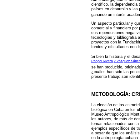
científico, la dependencia 
países en desarrollo y las 
ganando un interés académ
Un aspecto particular y que
comercial y financiero por
sus repercusiones negativa
tecnologías y bibliografía 
proyectos con la Fundaci
fondos y dificultades con l
Si bien la historia y el de
Rangel Rivero y Vázquez Sánc
se han producido, originada
¿cuáles han sido las princi
presente trabajo son ident
METODOLOGÍA: CRI
La elección de las asimetrí
biológica en Cuba en los ú
Museo Antropológico Montan
los autores, de más de dos
temas relacionados con la d
ejemplos específicos de tra
a pesar de que los análisi
en la antropología cubana.