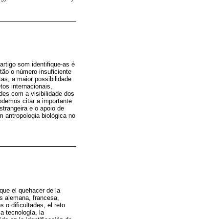
rtigo som identifique-as é
tão o número insuficiente
as, a maior possibilidade
tos internacionais,
des com a visibilidade dos
odemos citar a importante
strangeira e o apoio de
m antropologia biológica no
ue el quehacer de la
ias alemana, francesa,
 o dificultades, el reto
a tecnología, la