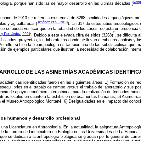
Rang
eología, porque han sido las de mayor desarrollo en las últimas décadas (
ubano de 2013 se refiere la existencia de 3268 localidades arqueológicas pre
Jiménez et al., 2018
olas y agroalfareras (
). En 317 de estos sitios arqueológicos 
 se pueda verificar que en la totalidad de los casos, se está en presencia
2
 y Fernández, 2021
). Debido a esta elevada cifra de sitios (3268)
, se dificulta 
publicados, proyectos, los laboratorios donde se llevan a cabo los análisis y l
 Por ello, si bien la bioarqueología es también una de las subdisciplinas que 
ión de ejemplos particulares que ilustran la necesidad de colaboración inter
ARROLLO DE LAS ASIMETRÍAS ACADÉMICAS IDENTIFI
 académicas identificadas fueron en las siguientes áreas: 1) Formación de r
Desequilibrios en el trabajo de campo
versus
el trabajo de laboratorio y sus po
ncia de apoyo económico internacional para la realización de fechados radioc
etrías locales en cuanto a la exhibición de osamentas humanas; 5) Asimetrías 
 el Museo Antropológico Montané; 6) Desigualdades en el impacto del conoc
sos humanos y desarrollo profesional
una Licenciatura en Antropología. En la actualidad, la asignatura Antropología
 de la carrera de Licenciatura en Biología en las Universidades de La Habana, 
 que se dedican a la antropología biológica se gradúan por lo general de carre