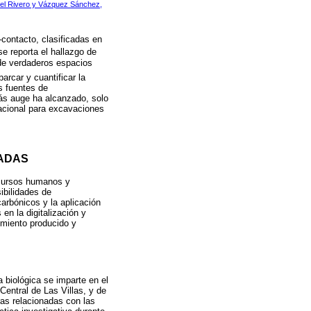
el Rivero y Vázquez Sánchez,
-contacto, clasificadas en
se reporta el hallazgo de
 de verdaderos espacios
abarcar y cuantificar la
as fuentes de
más auge ha alcanzado, solo
nacional para excavaciones
CADAS
ecursos humanos y
sibilidades de
arbónicos y la aplicación
en la digitalización y
imiento producido y
 biológica se imparte en el
Central de Las Villas, y de
ras relacionadas con las