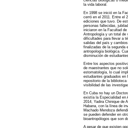
ciencias biológicas o médi
la vida laboral.
En 1998 se inició en la Fa
cerró en el 2011. Entre el 
ediciones que tuvo. De est
personas fallecidas, jubil
iniciaron en la Facultad d
Antropología y un total de
dificultades para llevar a
salidas del país y cambios
finalizadas de la segunda 
antropología biológica. Cu
disminución de estudiantes
Entre los aspectos positiv
de maestrantes que no solo
estomatología, lo cual impl
estudiantes graduados en l
repositorio de la bibliotec
visibilidad de las investig
En Cuba no hay un Doctora
existía la Especialidad en
2014, Yadira Chinique de 
Habana, con la línea de in
Machado Mendoza defendió 
se pueden defender en otro
bioantropólogos que son d
A pesar de que existen opc