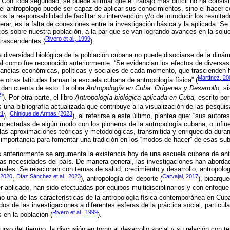
 Con toda seguridad, se puede afirmar que el trabajo más difícil no ha consisti
l antropólogo puede ser capaz de aplicar sus conocimientos, sino el hacer c
 la responsabilidad de facilitar su intervención y/o de introducir los result
rar, es la falta de conexiones entre la investigación básica y la aplicada. Se
os sobre nuestra población, a la par que se van logrando avances en la solu
Rivero et al
.,
1999
trascendentes (
).
la diversidad biológica de la población cubana no puede disociarse de la dinám
al como fue reconocido anteriormente: “Se evidencian los efectos de diversas
ancias económicas, políticas y sociales de cada momento, que trascienden h
Martínez, 20
otras latitudes llaman la escuela cubana de antropología física” (
 dan cuenta de esto. La obra
Antropología en Cuba. Orígenes y Desarrollo,
sis
9
). Por otra parte, el libro
Antropología biológica aplicada en Cuba,
escrito por
una bibliografía actualizada que contribuye a la visualización de las pesquis
21
Chinique de Armas (2023
).
), al referirse a este último, plantea que: “sus auto
nectadas de algún modo con los pioneros de la antropología cubana, o influ
las aproximaciones teóricas y metodológicas, transmitida y enriquecida dura
importancia para fomentar una tradición en los “modos de hacer” de esas subd
 anteriormente se argumenta la existencia hoy de una escuela cubana de antr
 las necesidades del país. De manera general, las investigaciones han aborda
ales. Se relacionan con temas de salud, crecimiento y desarrollo, antropologí
 2020
Díaz Sánchez et al., 2023
Carvajal, 2017
;
), antropología del deporte (
), bioarque
r aplicado, han sido efectuadas por equipos multidisciplinarios y con enfoque 
o una de las características de la antropología física contemporánea en Cuba
ados de las investigaciones a diferentes esferas de la práctica social, particul
Rivero et al
.
, 1999
 en la población (
).
urso del tiempo, la discusión en torno al desarrollo social y su relación con 