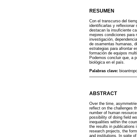
RESUMEN
Con el transcurso del tiem
identificarlas y reflexion
destacan la insuficiente c
mejores condiciones para r
investigación, dependencia 
de osamentas humanas, difi
estrategias para afrontar 
formación de equipos multid
Podemos concluir que, a pe
biológica en el país.
Palabras clave:
bioantrop
ABSTRACT
Over the time, asymmetries
reflect on the challenges t
number of human resources, 
possibility of doing field 
inequalities within the coun
the results in publications
research projects, the form
and institutions. In spite 