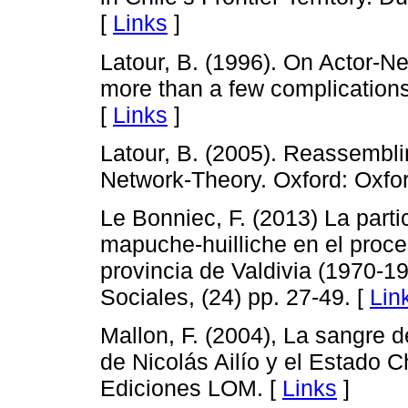
[
Links
]
Latour, B. (1996). On Actor-Ne
more than a few complications
[
Links
]
Latour, B. (2005). Reassemblin
Network-Theory. Oxford: Oxfor
Le Bonniec, F. (2013) La part
mapuche-huilliche en el proce
provincia de Valdivia (1970-1
Sociales, (24) pp. 27-49. [
Lin
Mallon, F. (2004), La sangre
de Nicolás Ailío y el Estado C
Ediciones LOM. [
Links
]