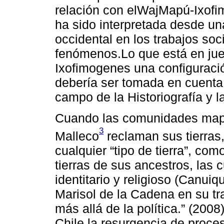
relación con elWajMapú-Ixofi
ha sido interpretada desde una
occidental en los trabajos soc
fenómenos.Lo que está en ju
Ixofimogenes una configurac
debería ser tomada en cuenta 
campo de la Historiografía y l
Cuando las comunidades map
3
Malleco
reclaman sus tierras,
cualquier “tipo de tierra”, co
tierras de sus ancestros, las 
identitario y religioso (Canui
Marisol de la Cadena en su tra
más allá de la política.” (2008
Chile la resurgencia de proce