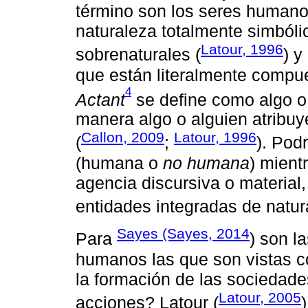
término son los seres humano
naturaleza totalmente simbóli
Latour, 1996
sobrenaturales (
) y
que están literalmente comp
4
Actant
se define como algo o 
manera algo o alguien atribuy
Callon, 2009
Latour, 1996
(
;
). Pod
(humana o
no humana
) mient
agencia discursiva o material
entidades integradas de natur
Sayes (Sayes, 2014
Para
) son l
humanos las que son vistas co
la formación de las sociedad
Latour, 2005
acciones? Latour (