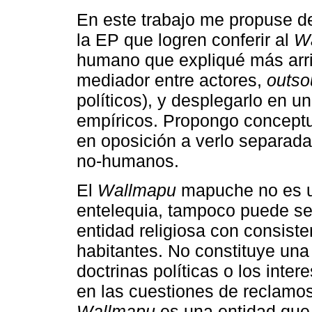
En este trabajo me propuse de
la EP que logren conferir al
W
humano que expliqué más arrib
mediador entre actores,
outso
políticos), y desplegarlo en 
empíricos. Propongo conceptu
en oposición a verlo separad
no-humanos.
El
Wallmapu
mapuche no es u
entelequia, tampoco puede se
entidad religiosa con consist
habitantes. No constituye una
doctrinas políticas o los inte
en las cuestiones de reclamos 
Wallmapu
es una entidad que 