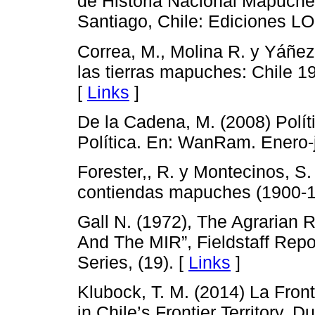
de Historia Nacional Mapuche 
Santiago, Chile: Ediciones L
Correa, M., Molina R. y Yáñez
las tierras mapuches: Chile 
[
Links
]
De la Cadena, M. (2008) Polít
Política. En: WanRam. Enero-
Forester,, R. y Montecinos, S.
contiendas mapuches (1900-19
Gall N. (1972), The Agrarian R
And The MIR”, Fieldstaff Rep
Series, (19). [
Links
]
Klubock, T. M. (2014) La Front
in Chile’s Frontier Territory.