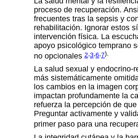
La salud mental y la resilienc
proceso de recuperación. Ans
frecuentes tras la sepsis y co
rehabilitación. Ignorar estos 
intervención física. La escuch
apoyo psicológico temprano s
,
,
,
).
2
3
6
7
no opcionales
La salud sexual y endocrino-r
más sistemáticamente omitida
los cambios en la imagen corpo
impactan profundamente la cal
refuerza la percepción de que
Preguntar activamente y valida
primer paso para una recuper
La integridad cutánea y la bar