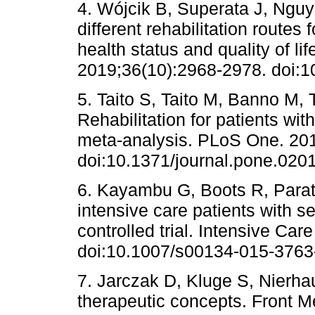
4. Wójcik B, Superata J, Nguy
different rehabilitation routes 
health status and quality of li
2019;36(10):2968-2978. doi:1
5. Taito S, Taito M, Banno M, 
Rehabilitation for patients wi
meta-analysis. PLoS One. 20
doi:10.1371/journal.pone.020
6. Kayambu G, Boots R, Paratz 
intensive care patients with 
controlled trial. Intensive Ca
doi:10.1007/s00134-015-3763-
7. Jarczak D, Kluge S, Nierha
therapeutic concepts. Front 