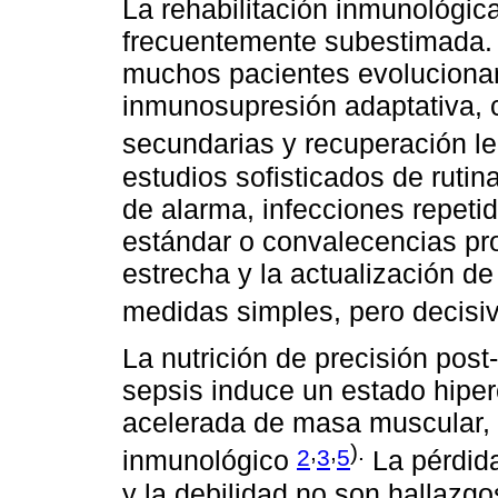
La rehabilitación inmunológi
frecuentemente subestimada. T
muchos pacientes evoluciona
inmunosupresión adaptativa, 
secundarias y recuperación l
estudios sofisticados de rutin
de alarma, infecciones repeti
estándar o convalecencias pro
estrecha y la actualización 
medidas simples, pero decisi
La nutrición de precisión post
sepsis induce un estado hipe
acelerada de masa muscular, dé
,
,
).
2
3
5
inmunológico
La pérdida
y la debilidad no son hallazg