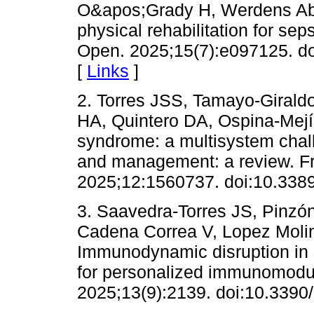
O&apos;Grady H, Werdens Abra
physical rehabilitation for se
Open. 2025;15(7):e097125. d
[
Links
]
2. Torres JSS, Tamayo-Giraldo
HA, Quintero DA, Ospina-Mejía
syndrome: a multisystem chal
and management: a review. F
2025;12:1560737. doi:10.338
3. Saavedra-Torres JS, Pinzó
Cadena Correa V, Lopez Molina
Immunodynamic disruption in 
for personalized immunomodul
2025;13(9):2139. doi:10.3390