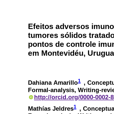
Efeitos adversos imun
tumores sólidos tratad
pontos de controle imu
em Montevidéu, Urugua
1
Dahiana Amarillo
, Conceptu
Formal-analysis, Writing-revi
http://orcid.org/0000-0002-
1
Mathías Jeldres
, Conceptual