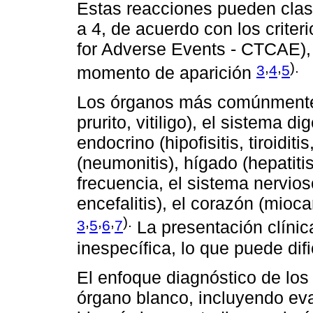
Estas reacciones pueden clas
a 4, de acuerdo con los crite
for Adverse Events - CTCAE), 
,
,
).
3
4
5
momento de aparición
Los órganos más comúnmente 
prurito, vitiligo), el sistema di
endocrino (hipofisitis, tiroidit
(neumonitis), hígado (hepatit
frecuencia, el sistema nervioso
encefalitis), el corazón (miocard
,
,
,
).
3
5
6
7
La presentación clínic
inespecífica, lo que puede difi
El enfoque diagnóstico de los 
órgano blanco, incluyendo eva