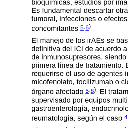
bioquímicas, estudios por imá
Es fundamental descartar otra
tumoral, infecciones o efecto
,
).
5
6
concomitantes
El manejo de los irAEs se bas
definitiva del ICI de acuerdo 
de inmunosupresores, siendo l
primera línea de tratamiento.
requerirse el uso de agentes
micofenolato, tocilizumab o c
,
).
5
8
órgano afectado
El trata
supervisado por equipos multid
gastroenterología, endocrinol
4
reumatología, según el caso