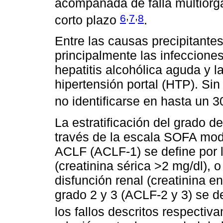
acompañada de falla multiorg
,
,
6
7
8
corto plazo
.
Entre las causas precipitante
principalmente las infecciones
hepatitis alcohólica aguda y l
hipertensión portal (HTP). Si
no identificarse en hasta un 
La estratificación del grado 
través de la escala SOFA mod
ACLF (ACLF-1) se define por l
(creatinina sérica >2 mg/dl), 
disfunción renal (creatinina e
grado 2 y 3 (ACLF-2 y 3) se d
los fallos descritos respecti