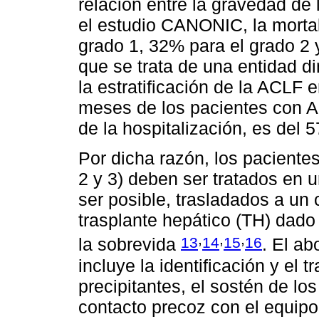
relación entre la gravedad de 
el estudio CANONIC, la mortal
grado 1, 32% para el grado 2 
que se trata de una entidad d
la estratificación de la ACLF e
meses de los pacientes con A
de la hospitalización, es del
Por dicha razón, los pacient
2 y 3) deben ser tratados en 
ser posible, trasladados a un
trasplante hepático (TH) dado
,
,
,
13
14
15
16
la sobrevida
. El ab
incluye la identificación y el
precipitantes, el sostén de lo
contacto precoz con el equipo